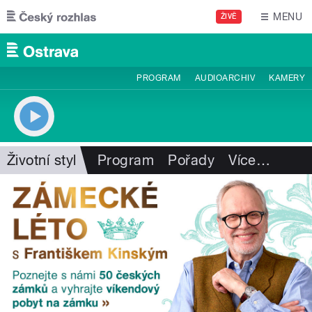
Přejít k hlavnímu obsahu
MENU
ŽIVĚ
PROGRAM
AUDIOARCHIV
KAMERY
Životní styl
Program
Pořady
Více
…