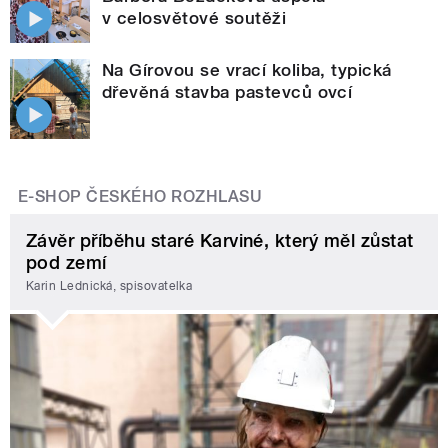
v celosvětové soutěži
Na Gírovou se vrací koliba, typická
dřevěná stavba pastevců ovcí
E-SHOP ČESKÉHO ROZHLASU
Závěr příběhu staré Karviné, který měl zůstat
pod zemí
Karin Lednická, spisovatelka