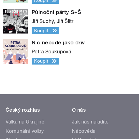
Koupit
Půlnoční párty S+Š
Jiří Suchý, Jiří Šlitr
Koupit
Nic nebude jako dřív
Petra Soukupová
Koupit
Český rozhlas
O nás
Válka na Ukrajině
Jak nás naladíte
Komunální volby
Nápověda