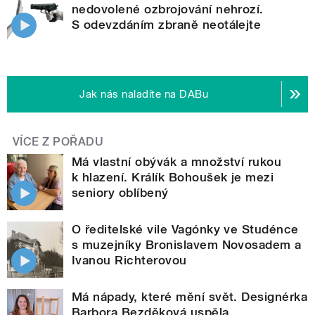
nedovolené ozbrojování nehrozí.
S odevzdáním zbraně neotálejte
Jak nás naladíte na DABu
VÍCE Z POŘADU
Má vlastní obývák a množství rukou
k hlazení. Králík Bohoušek je mezi
seniory oblíbený
O ředitelské vile Vagónky ve Studénce
s muzejníky Bronislavem Novosadem a
Ivanou Richterovou
Má nápady, které mění svět. Designérka
Barbora Bezděková uspěla