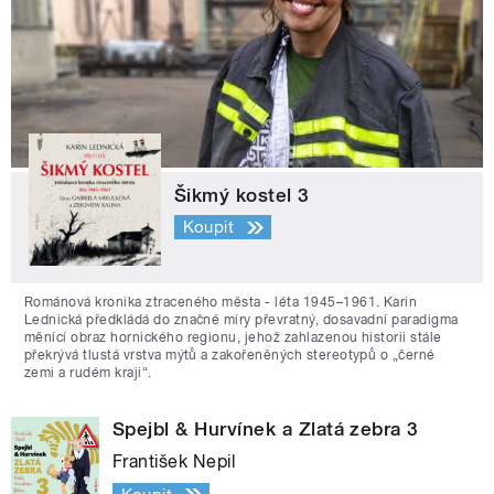
Šikmý kostel 3
Koupit
Románová kronika ztraceného města - léta 1945–1961. Karin
Lednická předkládá do značné míry převratný, dosavadní paradigma
měnící obraz hornického regionu, jehož zahlazenou historii stále
překrývá tlustá vrstva mýtů a zakořeněných stereotypů o „černé
zemi a rudém kraji“.
Spejbl & Hurvínek a Zlatá zebra 3
František Nepil