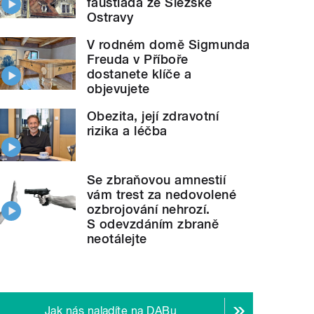
faustiáda ze Slezské
Ostravy
V rodném domě Sigmunda
Freuda v Příboře
dostanete klíče a
objevujete
Obezita, její zdravotní
rizika a léčba
Se zbraňovou amnestií
vám trest za nedovolené
ozbrojování nehrozí.
S odevzdáním zbraně
neotálejte
Jak nás naladíte na DABu