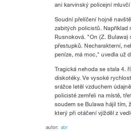
ani karvinský policejní mluvčí
Soudní přelíčení hojně navště
zabitých policistů. Například 
Rusnoková. "On (Z. Bulawa) s
přestupků. Necharakterní, nel
peníze, má moc," uvedla už dř
Tragická nehoda se stala 4. ř
diskotéky. Ve vysoké rychlost
srážce letěl vzduchem údajně
policisté zemřeli na místě, t
soudem se Bulawa hájil tím, ž
který při otáčení vjížděl z ve
autor:
abr