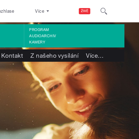
ozhlase
Více
ŽIVĚ
PROGRAM
AUDIOARCHIV
KAMERY
Kontakt
Z našeho vysílání
Více
…