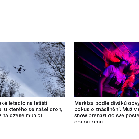
ké letadlo na letišti
Markíza podle diváků odvy
u, u kterého se našel dron,
pokus o znásilnění. Muž v r
ý naložené municí
show přenáší do své poste
opilou ženu