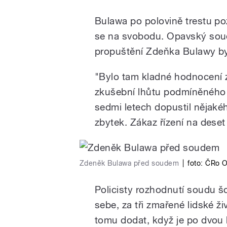
Bulawa po polovině trestu po
se na svobodu. Opavský soudc
propuštění Zdeňka Bulawy b
"Bylo tam kladné hodnocení z
zkušební lhůtu podmíněného 
sedmi letech dopustil nějakéh
zbytek. Zákaz řízení na deset 
Zdeněk Bulawa před soudem
|
foto:
ČRo O
Policisty rozhodnutí soudu š
sebe, za tři zmařené lidské ž
tomu dodat, když je po dvou 