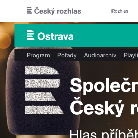
Přejít k hlavnímu obsahu
iRozhlas
Program
Pořady
Audioarchiv
Playl