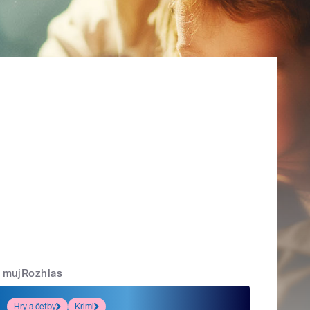
mujRozhlas
Hry a četby
Krimi