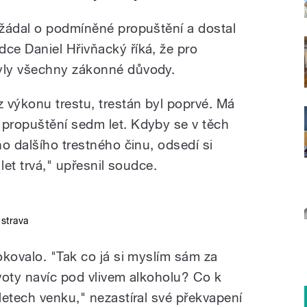
žádal o podmíněné propuštění a dostal
e Daniel Hřivňacký říká, že pro
yly všechny zákonné důvody.
 výkonu trestu, trestán byl poprvé. Má
propuštění sedm let. Kdyby se v těch
o dalšího trestného činu, odsedí si
let trvá," upřesnil soudce.
strava
okovalo. "Tak co já si myslím sám za
ivoty navíc pod vlivem alkoholu? Co k
letech venku," nezastíral své překvapení