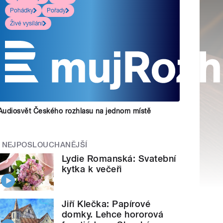
Pohádky
Pořady
Živé vysílání
Audiosvět Českého rozhlasu na jednom místě
NEJPOSLOUCHANĚJŠÍ
Lydie Romanská: Svatební
kytka k večeři
Jiří Klečka: Papírové
domky. Lehce hororová