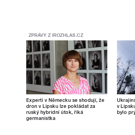
ZPRÁVY Z IROZHLAS.CZ
Experti v Německu se shodují, že
Ukrajins
dron v Lipsku lze pokládat za
v Lipsk
ruský hybridní útok, říká
bylo pr
germanistka