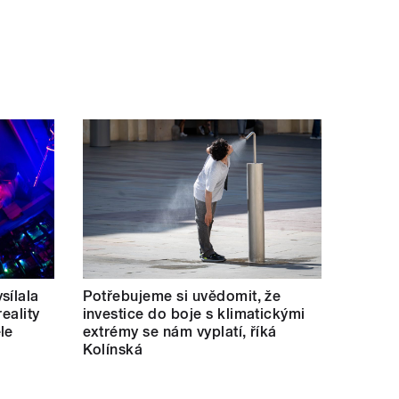
sílala
Potřebujeme si uvědomit, že
eality
investice do boje s klimatickými
le
extrémy se nám vyplatí, říká
Kolínská