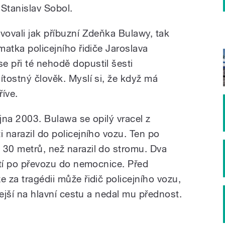
 Stanislav Sobol.
vovali jak příbuzní Zdeňka Bulawy, tak
matka policejního řidiče Jaroslava
e při té nehodě dopustil šesti
ítostný člověk. Myslí si, že když má
íve.
íjna 2003. Bulawa se opilý vracel z
i narazil do policejního vozu. Ten po
 30 metrů, než narazil do stromu. Dva
řetí po převozu do nemocnice. Před
e za tragédii může řidič policejního vozu,
dlejší na hlavní cestu a nedal mu přednost.