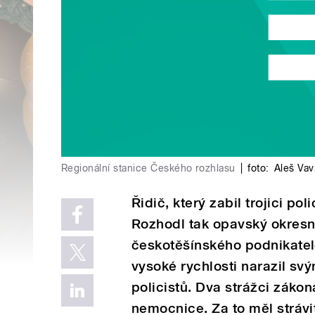
Regionální stanice Českého rozhlasu
|
foto:
Aleš Vav
Řidič, který zabil trojici po
Rozhodl tak opavský okresní
českotěšínského podnikatel
vysoké rychlosti narazil s
policistů. Dva strážci zákon
nemocnice. Za to měl strávit