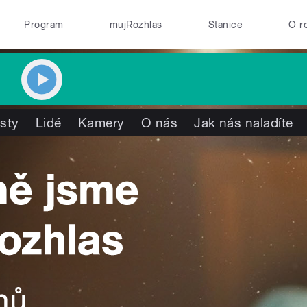
Program
mujRozhlas
Stanice
O r
isty
Lidé
Kamery
O nás
Jak nás naladíte