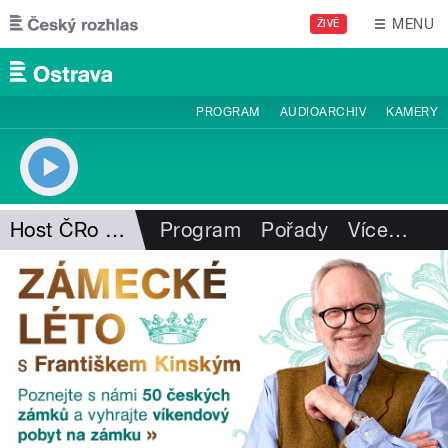
Přejít k hlavnímu obsahu
MENU
ŽIVĚ
PROGRAM
AUDIOARCHIV
KAMERY
Host ČRo Ostrava
Program
Pořady
Více
…