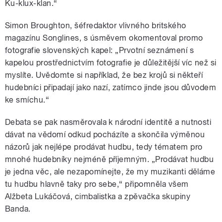
Ku-klux-klan.“
Simon Broughton, šéfredaktor vlivného britského
magazínu Songlines, s úsměvem okomentoval promo
fotografie slovenských kapel: „Prvotní seznámení s
kapelou prostřednictvím fotografie je důležitější víc než si
myslíte. Uvědomte si například, že bez krojů si někteří
hudebníci připadají jako nazí, zatímco jinde jsou důvodem
ke smíchu.“
Debata se pak nasměrovala k národní identitě a nutnosti
dávat na vědomí odkud pocházíte a skončila výměnou
názorů jak nejlépe prodávat hudbu, tedy tématem pro
mnohé hudebníky nejméně příjemným. „Prodávat hudbu
je jedna věc, ale nezapomínejte, že my muzikanti děláme
tu hudbu hlavně taky pro sebe,“ připomněla všem
Alžbeta Lukáčová, cimbalistka a zpěvačka skupiny
Banda.