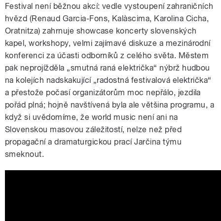
Festival není běžnou akcí: vedle vystoupení zahraničních
hvězd (Renaud Garcia-Fons, Kalàscima, Karolina Cicha,
Oratnitza) zahrnuje showcase koncerty slovenských
kapel, workshopy, velmi zajímavé diskuze a mezinárodní
konferenci za účasti odborníků z celého světa. Městem
pak neprojížděla „smutná raná električka“ nýbrž hudbou
na kolejích nadskakující „radostná festivalová električka“
a přestože počasí organizátorům moc nepřálo, jezdila
pořád plná; hojně navštívená byla ale většina programu, a
když si uvědomíme, že world music není ani na
Slovenskou masovou záležitostí, nelze než před
propagační a dramaturgickou prací Jarčina týmu
smeknout.