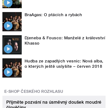
BraAgas: O ptácích a rybách
Djeneba & Fousco: Manželé z království
Khasso
Hudba ze zapadlých vesnic: Nová alba,
o kterých ještě uslyšíte – červen 2018
E-SHOP ČESKÉHO ROZHLASU
Přijměte pozvání na úsměvný doušek moudré
člověčiny.