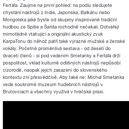
Fertáľa. Zaujme na první pohled: na podiu sledujete
chystání nástrojů z Indie, Japonska, Balkánu nebo
Mongolska jaké byste od skupiny inspirované tradiční
hudbou ze Spiše a Šariša rozhodně nečekali. Dotvářejí
mimořádně vtahující a originální akustický zvuk
KarpaTonu do něhož patří také výrazné mužské a ženské
vokály. Početně proměnlivá sestava - od deseti do
dvaceti členů - si pod vedením Smetanky a Fertáľa drží
pospolitost, vklad kulturně odlišných nástrojů nepůsobí
cizorodě, naopak jejich zasazení do slovenského
kontextu zní přesvědčivě. Aby také ne: Michal Smetanka
vede soukromé muzeum hudebních nástrojů v
Brutovciach a všechny využívá v hráčské praxi.