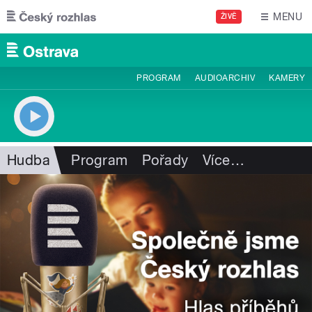
Přejít k hlavnímu obsahu
MENU
ŽIVĚ
PROGRAM
AUDIOARCHIV
KAMERY
Hudba
Program
Pořady
Více
…