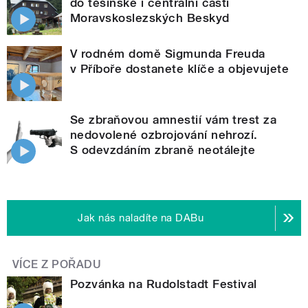
do těšínské i centrální části
Moravskoslezských Beskyd
V rodném domě Sigmunda Freuda
v Příboře dostanete klíče a objevujete
Se zbraňovou amnestií vám trest za
nedovolené ozbrojování nehrozí.
S odevzdáním zbraně neotálejte
Jak nás naladíte na DABu
VÍCE Z POŘADU
Pozvánka na Rudolstadt Festival