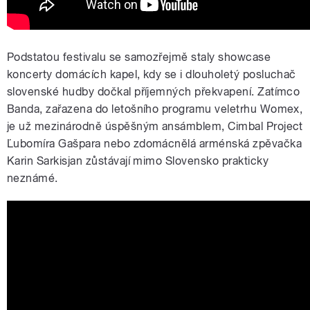
Podstatou festivalu se samozřejmě staly showcase
koncerty domácích kapel, kdy se i dlouholetý posluchač
slovenské hudby dočkal příjemných překvapení. Zatímco
Banda, zařazena do letošního programu veletrhu Womex,
je už mezinárodně úspěšným ansámblem, Cimbal Project
Ľubomíra Gašpara nebo zdomácnělá arménská zpěvačka
Karin Sarkisjan zůstávají mimo Slovensko prakticky
neznámé.