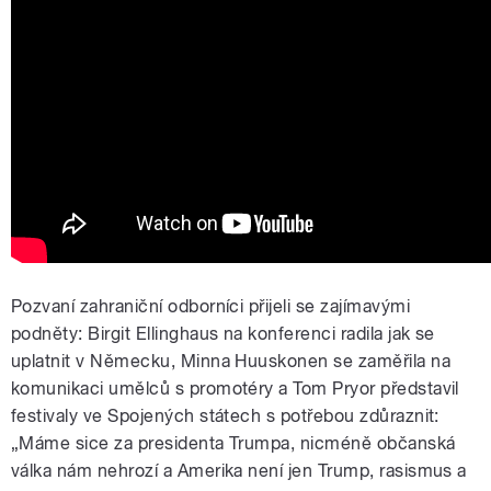
Pozvaní zahraniční odborníci přijeli se zajímavými
podněty: Birgit Ellinghaus na konferenci radila jak se
uplatnit v Německu, Minna Huuskonen se zaměřila na
komunikaci umělců s promotéry a Tom Pryor představil
festivaly ve Spojených státech s potřebou zdůraznit:
„Máme sice za presidenta Trumpa, nicméně občanská
válka nám nehrozí a Amerika není jen Trump, rasismus a