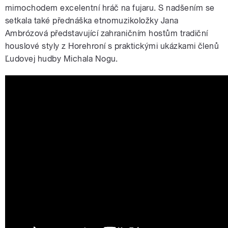
mimochodem excelentní hráč na fujaru. S nadšením se
setkala také přednáška etnomuzikoložky Jana
Ambrózová představující zahraničním hostům tradiční
houslové styly z Horehroní s praktickými ukázkami členů
Ľudovej hudby Michala Nogu.