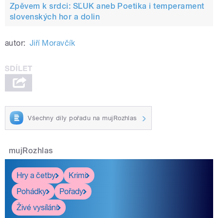
Zpěvem k srdci: SĽUK aneb Poetika i temperament
slovenských hor a dolin
autor:
Jiří Moravčík
Všechny díly pořadu na mujRozhlas
mujRozhlas
Hry a četby
Krimi
Pohádky
Pořady
Živé vysílání