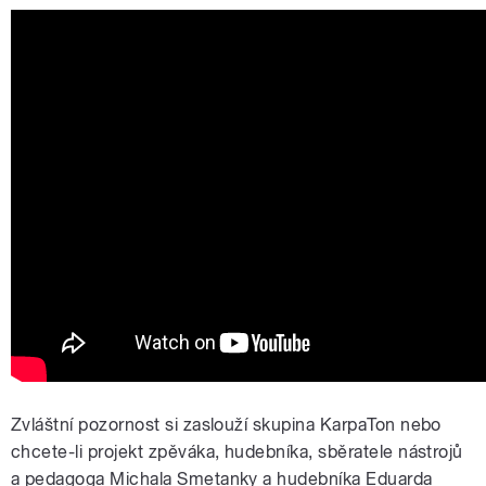
Zvláštní pozornost si zaslouží skupina KarpaTon nebo
chcete-li projekt zpěváka, hudebníka, sběratele nástrojů
a pedagoga Michala Smetanky a hudebníka Eduarda