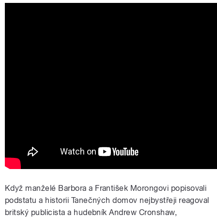
Když manželé Barbora a František Morongovi popisovali
podstatu a historii Tanečných domov nejbystřeji reagoval
britský publicista a hudebník Andrew Cronshaw,