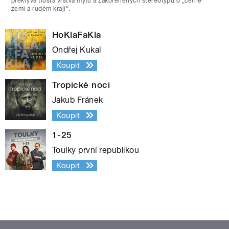
překrývá tlustá vrstva mýtů a zakořeněných stereotypů o „černé
zemi a rudém kraji“.
HoKlaFaKla
Ondřej Kukal
Koupit
Tropické noci
Jakub Fránek
Koupit
1-25
Toulky první republikou
Koupit