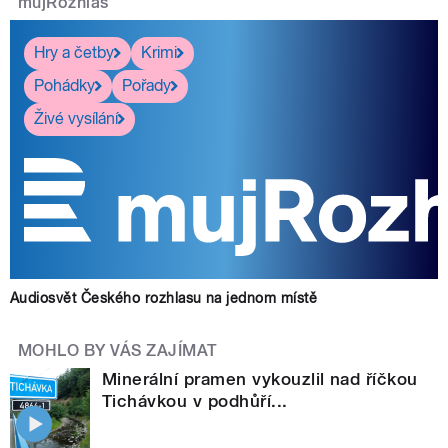
mujRozhlas
Hry a četby
Krimi
Pohádky
Pořady
Živé vysílání
Audiosvět Českého rozhlasu na jednom místě
MOHLO BY VÁS ZAJÍMAT
Minerální pramen vykouzlil nad říčkou
Tichávkou v podhůří...