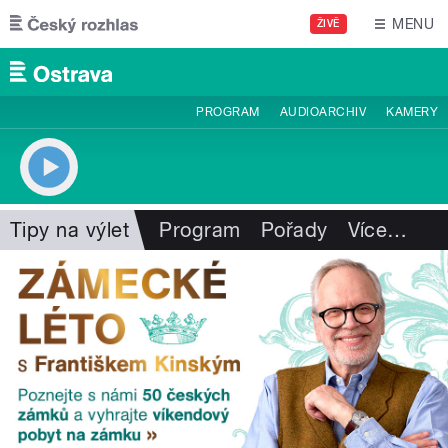
Přejít k hlavnímu obsahu
MENU
ŽIVĚ
PROGRAM
AUDIOARCHIV
KAMERY
Tipy na výlet
Program
Pořady
Více
…