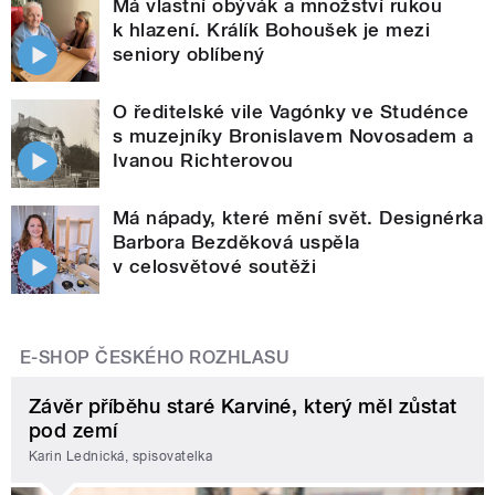
Má vlastní obývák a množství rukou
k hlazení. Králík Bohoušek je mezi
seniory oblíbený
O ředitelské vile Vagónky ve Studénce
s muzejníky Bronislavem Novosadem a
Ivanou Richterovou
Má nápady, které mění svět. Designérka
Barbora Bezděková uspěla
v celosvětové soutěži
E-SHOP ČESKÉHO ROZHLASU
Závěr příběhu staré Karviné, který měl zůstat
pod zemí
Karin Lednická, spisovatelka