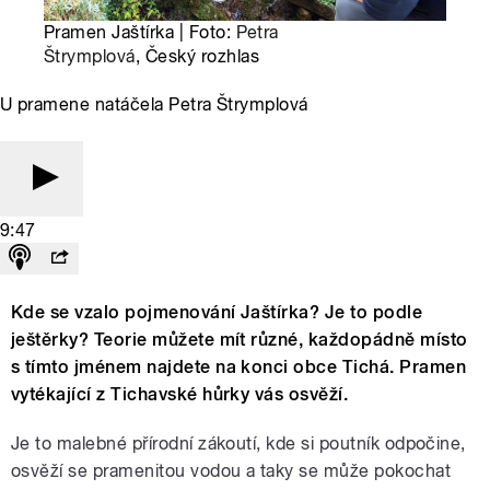
Pramen Jaštírka | Foto:
Petra
Štrymplová
, Český rozhlas
U pramene natáčela Petra Štrymplová
9:47
Kde se vzalo pojmenování Jaštírka? Je to podle
ještěrky? Teorie můžete mít různé, každopádně místo
s tímto jménem najdete na konci obce Tichá. Pramen
vytékající z Tichavské hůrky vás osvěží.
Je to malebné přírodní zákoutí, kde si poutník odpočine,
osvěží se pramenitou vodou a taky se může pokochat