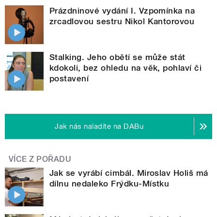
Prázdninové vydání I. Vzpomínka na
zrcadlovou sestru Nikol Kantorovou
Stalking. Jeho obětí se může stát
kdokoli, bez ohledu na věk, pohlaví či
postavení
Jak nás naladíte na DABu
VÍCE Z POŘADU
Jak se vyrábí cimbál. Miroslav Holiš má
dílnu nedaleko Frýdku-Místku