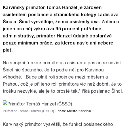
Karvinský primátor Tomáš Hanzel je zároveň
asistentem poslance a stranického kolegy Ladislava
Šincla. Šincl vysvětluje, že má asistenty dva. Zatímco
jeden pro něj vykonává 95 procent potřebné
administrativy, primátor Hanzel údajně obstarává
pouze minimum práce, za kterou navíc ani nebere
plat.
Na spojení funkce primátora a asistenta poslance nevidí
Šincl nic špatného. Je to podle něj pro Karvinou
výhodné. "Bude plnit roli spojnice mezi městem a
Prahou, což je při jeho roli primátora víc než dobré. Je to
trošku nezvyklé, ale je to prostě tak," říká poslanec Šincl.
Primátor Tomáš Hanzel (ČSSD)
|
foto:
Město Karviná
Karvinský primátor vysvětlil, že funkci poslaneckého