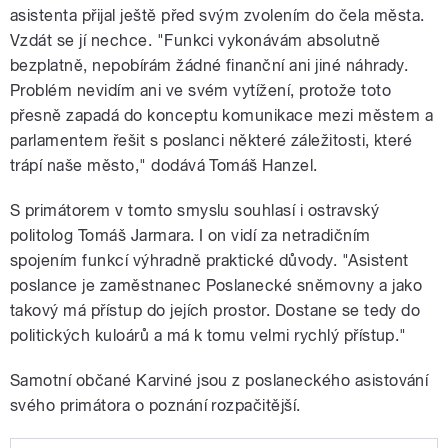
asistenta přijal ještě před svým zvolením do čela města.
Vzdát se jí nechce. "Funkci vykonávám absolutně
bezplatně, nepobírám žádné finanční ani jiné náhrady.
Problém nevidím ani ve svém vytížení, protože toto
přesně zapadá do konceptu komunikace mezi městem a
parlamentem řešit s poslanci některé záležitosti, které
trápí naše město," dodává Tomáš Hanzel.
S primátorem v tomto smyslu souhlasí i ostravský
politolog Tomáš Jarmara. I on vidí za netradičním
spojením funkcí výhradně praktické důvody. "Asistent
poslance je zaměstnanec Poslanecké sněmovny a jako
takový má přístup do jejích prostor. Dostane se tedy do
politických kuloárů a má k tomu velmi rychlý přístup."
Samotní občané Karviné jsou z poslaneckého asistování
svého primátora o poznání rozpačitější.