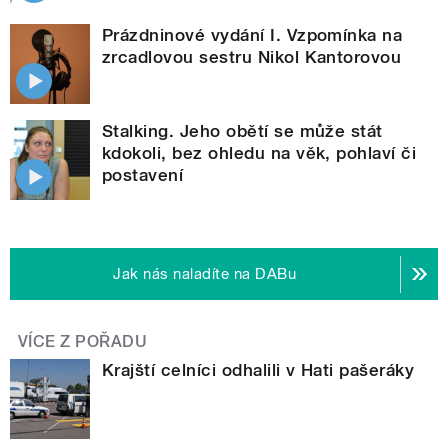
Prázdninové vydání I. Vzpomínka na
zrcadlovou sestru Nikol Kantorovou
Stalking. Jeho obětí se může stát
kdokoli, bez ohledu na věk, pohlaví či
postavení
Jak nás naladíte na DABu
VÍCE Z POŘADU
Krajští celníci odhalili v Hati pašeráky