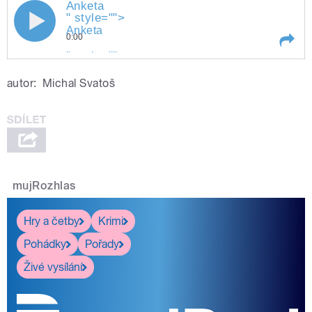
Anketa
" style="">
Anketa
0:00
" style="">
Anketa
Play /
Anketa
autor:
Michal Svatoš
mujRozhlas
pause
Hry a četby
Krimi
Pohádky
Pořady
Živé vysílání