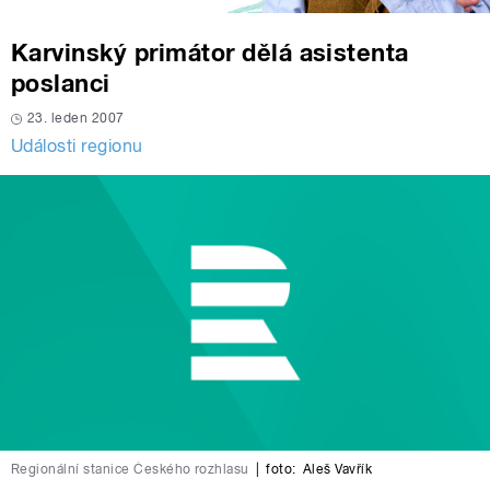
Karvinský primátor dělá asistenta
poslanci
23. leden 2007
Události regionu
Regionální stanice Českého rozhlasu
|
foto:
Aleš Vavřík