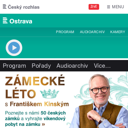
Přejít k hlavnímu obsahu
MENU
ŽIVĚ
PROGRAM
AUDIOARCHIV
KAMERY
Program
Pořady
Audioarchiv
Více
…