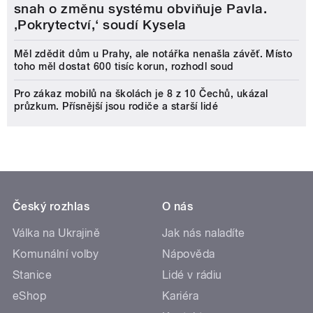
snah o změnu systému obviňuje Pavla.
‚Pokrytectví,‘ soudí Kysela
Měl zdědit dům u Prahy, ale notářka nenašla závěť. Místo
toho měl dostat 600 tisíc korun, rozhodl soud
Pro zákaz mobilů na školách je 8 z 10 Čechů, ukázal
průzkum. Přísnější jsou rodiče a starší lidé
Český rozhlas
O nás
Válka na Ukrajině
Jak nás naladíte
Komunální volby
Nápověda
Stanice
Lidé v rádiu
eShop
Kariéra