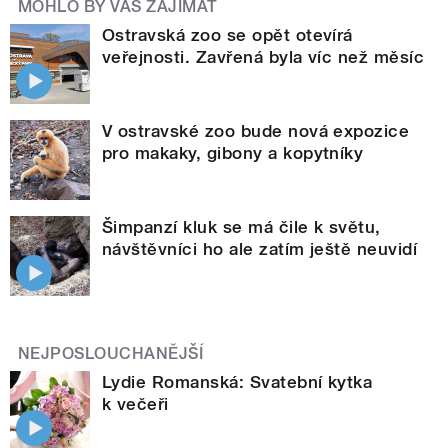
MOHLO BY VÁS ZAJÍMAT
Ostravská zoo se opět otevírá
veřejnosti. Zavřená byla víc než měsíc
V ostravské zoo bude nová expozice
pro makaky, gibony a kopytníky
Šimpanzí kluk se má čile k světu,
návštěvníci ho ale zatím ještě neuvidí
NEJPOSLOUCHANĚJŠÍ
Lydie Romanská: Svatební kytka
k večeři