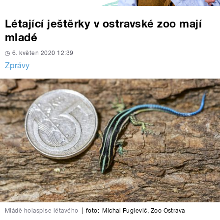
Létající ještěrky v ostravské zoo mají
mladé
6. květen 2020 12:39
Zprávy
Mládě holaspise létavého
|
foto:
Michal Fuglevič
,
Zoo Ostrava