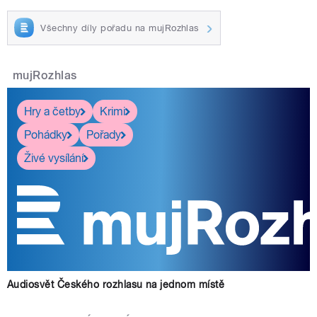
Všechny díly pořadu na mujRozhlas
mujRozhlas
Hry a četby
Krimi
Pohádky
Pořady
Živé vysílání
Audiosvět Českého rozhlasu na jednom místě