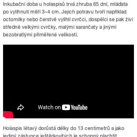
Inkubační doba u holaspisů trvá zhruba 65 dní, mláďata
po vylíhnutí měří 3–4 cm. Jejich potravu tvoří například
octomilky nebo čerstvě vylíhlí cvrčci, dospělci se pak živí
středně velkými cvrčky, malými sarančaty a jinými
bezobratlými přiměřené velikosti.
Létající ještěrka v Zoo Ostrava -
holaspis létavý
Holaspis létavý dorůstá délky do 13 centimetrů a jako
jediný zástupce ještěrkovitých je schopný plachtit