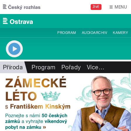
Přejít k hlavnímu obsahu
MENU
ŽIVĚ
PROGRAM
AUDIOARCHIV
KAMERY
Příroda
Program
Pořady
Více
…