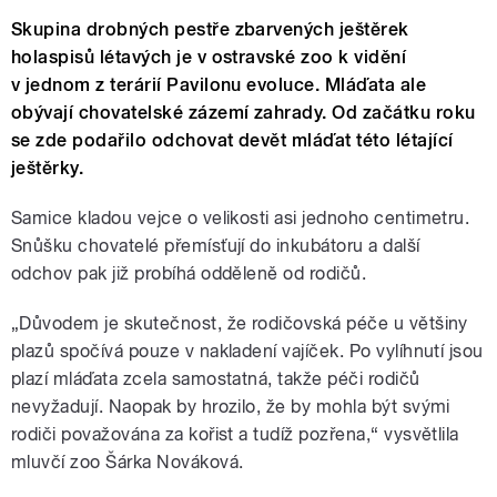
Skupina drobných pestře zbarvených ještěrek
holaspisů létavých je v ostravské zoo k vidění
v jednom z terárií Pavilonu evoluce. Mláďata ale
obývají chovatelské zázemí zahrady. Od začátku roku
se zde podařilo odchovat devět mláďat této létající
ještěrky.
Samice kladou vejce o velikosti asi jednoho centimetru.
Snůšku chovatelé přemísťují do inkubátoru a další
odchov pak již probíhá odděleně od rodičů.
„Důvodem je skutečnost, že rodičovská péče u většiny
plazů spočívá pouze v nakladení vajíček. Po vylíhnutí jsou
plazí mláďata zcela samostatná, takže péči rodičů
nevyžadují. Naopak by hrozilo, že by mohla být svými
rodiči považována za kořist a tudíž pozřena,“ vysvětlila
mluvčí zoo Šárka Nováková.