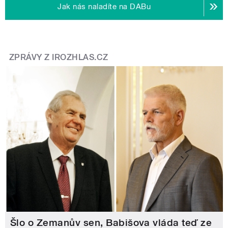
Jak nás naladíte na DABu
ZPRÁVY Z IROZHLAS.CZ
Šlo o Zemanův sen, Babišova vláda teď ze