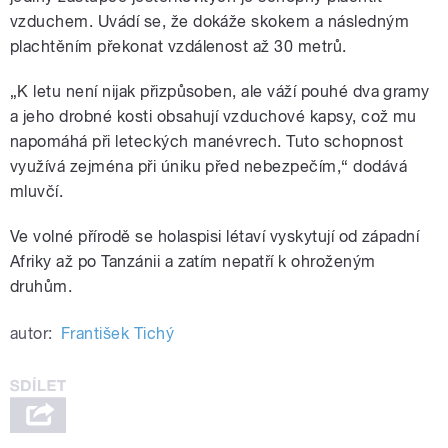
vzduchem. Uvádí se, že dokáže skokem a následným
plachtěním překonat vzdálenost až 30 metrů.
„K letu není nijak přizpůsoben, ale váží pouhé dva gramy
a jeho drobné kosti obsahují vzduchové kapsy, což mu
napomáhá při leteckých manévrech. Tuto schopnost
využívá zejména při úniku před nebezpečím,“ dodává
mluvčí.
Ve volné přírodě se holaspisi létaví vyskytují od západní
Afriky až po Tanzánii a zatím nepatří k ohroženým
druhům.
autor:
František Tichý