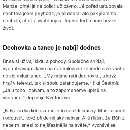
Manžel chtěl jít na policii už dávno. Já pořád ustupovala,
nechtěla jsem ji vyhodit, je to dcera. Ale pak jsem ho
nechala, ať už ji vystěhujou. Teprve teď máme hezkej
život.“
Dechovka a tanec je nabíjí dodnes
Dnes si užívají klidu a pohody. Společně snídají,
vychutnávají si kávu na své milované zahradě a ze všeho
nejvíc milují tanec. „My máme rádi dechovku, a když ji
hrají v televizi, tak si spolu zatancujeme,“ říká Čestmír.
„Já u toho i zpívám, a to zapomeneme úplně na
všechno,“ doplňuje Květoslava.
„Když si dva lidi rozumí, je to soužití krásný. Musí si umět
i odpustit, když přijde nějaký nešvar. A já říkám, že Bůh z
nebe mi snesl to nejšťastnější na světě,“ vyznává se