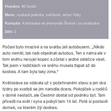
Pozváno
: 80 hostů
Menu
: nudlová polévka, svíčková, večer řízky
Kuriozita
: Květoslava se jmenovala Šulová i za svobodna
Děti:
2
Počasí bylo mrazivé a na svatbu jeli autobusem. „Nikdo
auto neměl, tak naši objednali autobus. Ten s náma ale v
tom sněhu nevyjel kopec a zůstal v jedné zatáčce viset.
Tak jsem v lodičkách ve sněhu musela tlapat až do
kostela. A tam byla taky zima.“
Květoslava se vdávala už v požehnaném stavu a jen dva
týdny po svatbě se jim narodila dcera. Pokojíček u rodičů
v domě nestačil, ale Čestmír dostal od podniku byt. Tam
přivedli na svět i syna a pobyli tam 14 let. Poté si postavili
domek, ve kterém žijí dodnes.