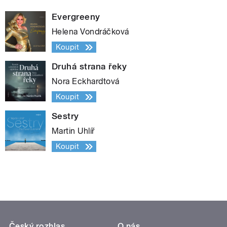
Evergreeny
Helena Vondráčková
Koupit
Druhá strana řeky
Nora Eckhardtová
Koupit
Sestry
Martin Uhlíř
Koupit
Český rozhlas
O nás