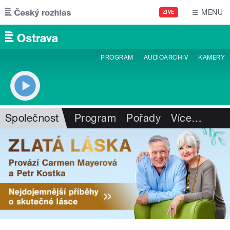
Přejít k hlavnímu obsahu
MENU
ŽIVĚ
PROGRAM
AUDIOARCHIV
KAMERY
Společnost
Program
Pořady
Více
…