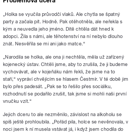
Problémová dcera
„Holka se vyučila průvodčí vlaků. Ale chytla se špatný
party a začala pít. Hodně. Pak otěhotněla, ale neřekla s
kým a neuvedla jeho jméno. Dítě chtěla dát hned k
adopci. Žila s námi, ale těhotenství na ní nebylo dlouho
znát. Nesvěřila se mi ani jako matce.“
„Narodila se holka, ale ona ji nechtěla, měla už zařízený
kojenecký ústav. Chtěli jsme, aby to zrušila, že ji budeme
vychovávat, ale v kojeňáku nám řekli, že jsme na to
staří,“ vypráví chvějícím se hlasem Čestmír. V té době jim
bylo přes padesát. „Pak se to řešilo přes sociálku,
rozhodnutí se podařilo zrušit, tak jsme si mohli naši první
vnučku vzít.“
Jejich dceru to ale nezměnilo, závislost na alkoholu se
spíš ještě prohloubila. „Pořád pila, holce se nevěnovala, v
noci jsem k ní musela vstávat já, i když jsem chodila do