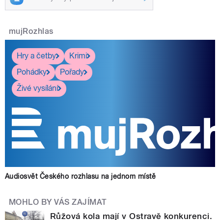
mujRozhlas
Hry a četby
Krimi
Pohádky
Pořady
Živé vysílání
Audiosvět Českého rozhlasu na jednom místě
MOHLO BY VÁS ZAJÍMAT
Růžová kola mají v Ostravě konkurenci.