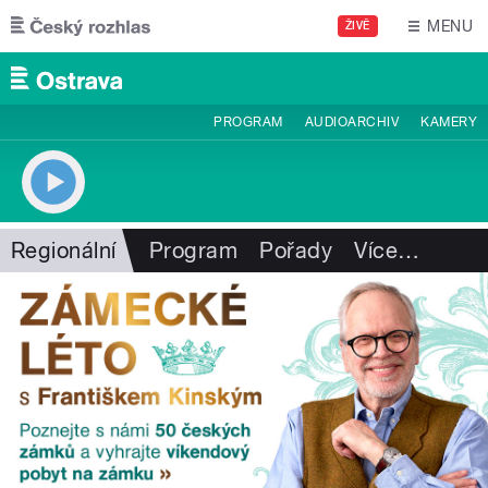
Přejít k hlavnímu obsahu
MENU
ŽIVĚ
PROGRAM
AUDIOARCHIV
KAMERY
Regionální
Program
Pořady
Více
…