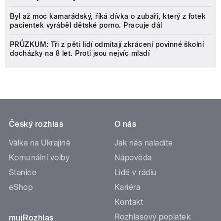
Byl až moc kamarádský, říká dívka o zubaři, který z fotek
pacientek vyráběl dětské porno. Pracuje dál
PRŮZKUM: Tři z pěti lidí odmítají zkrácení povinné školní
docházky na 8 let. Proti jsou nejvíc mladí
Český rozhlas
O nás
Válka na Ukrajině
Jak nás naladíte
Komunální volby
Nápověda
Stanice
Lidé v rádiu
eShop
Kariéra
Kontakt
Rozhlasový poplatek
mujRozhlas