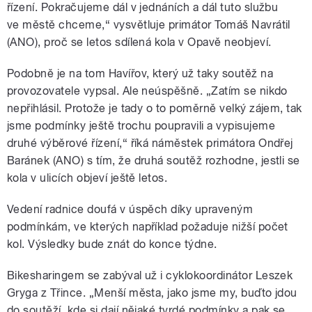
řízení. Pokračujeme dál v jednáních a dál tuto službu
ve městě chceme,“ vysvětluje primátor Tomáš Navrátil
(ANO), proč se letos sdílená kola v Opavě neobjeví.
Podobně je na tom Havířov, který už taky soutěž na
provozovatele vypsal. Ale neúspěšně. „Zatím se nikdo
nepřihlásil. Protože je tady o to poměrně velký zájem, tak
jsme podmínky ještě trochu poupravili a vypisujeme
druhé výběrové řízení,“ říká náměstek primátora Ondřej
Baránek (ANO) s tím, že druhá soutěž rozhodne, jestli se
kola v ulicích objeví ještě letos.
Vedení radnice doufá v úspěch díky upraveným
podmínkám, ve kterých například požaduje nižší počet
kol. Výsledky bude znát do konce týdne.
Bikesharingem se zabýval už i cyklokoordinátor Leszek
Gryga z Třince. „Menší města, jako jsme my, buďto jdou
do soutěží, kde si dají nějaké tvrdé podmínky a pak se