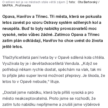
O sdílení kol je ve městech stále větší zájem
|
foto:
Ota Bartovský /
MAFRA
,
Profimedia
Opava, Havířov a Třinec. Tři města, která se pokusila
letos zavést po vzoru Ostravy systém sdílených kol a
neuspěla. Buď to byly nabídky provozovatelů moc
vysoké, nebo vůbec žádné. Zatímco Opava a Třinec
zatím plán odkládají, Havířov ho chce uvést do života
ještě letos.
Třiačtyřicetiletá paní Iveta by v Opavě sdílená kola chtěla.
Využívala by je i devětadvacetiletá Vendula. „Když se
potřebuji někam rychle dostat, spěchám na vlak, tak mi
to přijde jako super levná možnost přepravy. Je škoda, že
letos to v Opavě nebude,“ lituje.
„Dostali jsme nabídku, která byla příliš vysoká a pro
město neakceptovatelná. Proto jsme se rozhodli, že
zatím tuto nabídku nepřijmeme a zrušili jsme výběrové