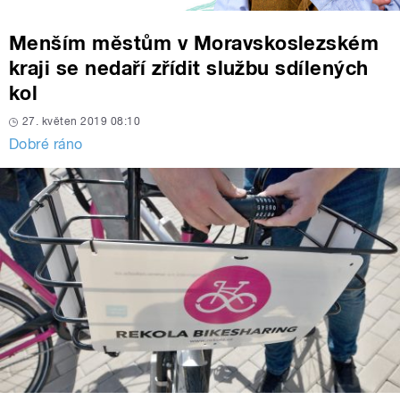
Menším městům v Moravskoslezském
kraji se nedaří zřídit službu sdílených
kol
27. květen 2019 08:10
Dobré ráno