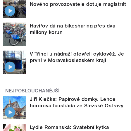
Nového provozovatele dotuje magistrát
Havířov dá na bikesharing přes dva
miliony korun
V Třinci u nádraží otevřeli cyklověž. Je
první v Moravskoslezském kraji
NEJPOSLOUCHANĚJŠÍ
Jiří Klečka: Papírové domky. Lehce
hororová faustiáda ze Slezské Ostravy
Lydie Romanská: Svatební kytka