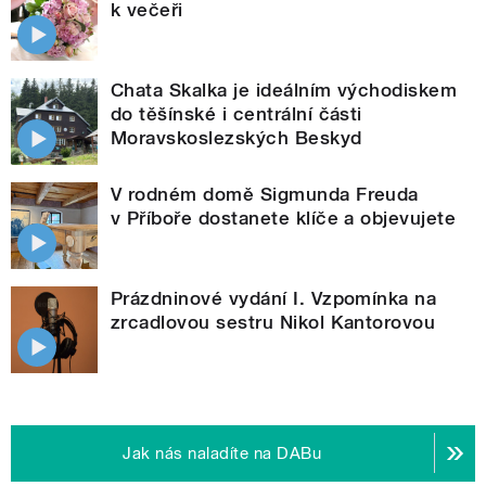
k večeři
Chata Skalka je ideálním východiskem
do těšínské i centrální části
Moravskoslezských Beskyd
V rodném domě Sigmunda Freuda
v Příboře dostanete klíče a objevujete
Prázdninové vydání I. Vzpomínka na
zrcadlovou sestru Nikol Kantorovou
Jak nás naladíte na DABu