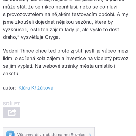
může stát, že se nikdo nepřihlásí, nebo se domluví
s provozovatelem na nějakém testovacím období. A my
jsme zkoušeli dojednat nějakou sezónu, které by
vyzkoušeli, jestli ten zájem tady je, ale vyšlo to dost
draho,“ vysvětluje Gryga.
Vedení Třince chce teď proto zjistit, jestli je vůbec mezi
lidmi o sdílená kola zájem a investice na víceletý provoz
se jim vyplatí. Na webové stránky města umístilo i
anketu.
autor:
Klára Křižáková
Všechny díly pořadu na mujRozhlas