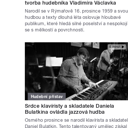
tvorba hudebníka Vladimíra Václavka
Narodil se v Rýmařově 16. prosince 1959 a svo
hudbou a texty dlouhá léta oslovuje hloubavé
publikum, které hledá silné poselství a nespokojí
se s mělkostí a povrchností.
6 minut
Hudební přístav
Srdce klavíristy a skladatele Daniela
Bulatkina ovládla jazzová hudba
Osmého prosince se narodil klavírista a skladatel
Daniel Bulatkin. Tento talentovaný umělec získal