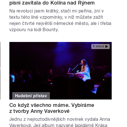
písni zavítala do Kolína nad Rýnem
u
Na revoluci jsem krátký, stačí mi peřina, zní v
textu této líné vzpomínky, v níž můžete zažít
nejen čtvrté největší německé město, ale i třeba
vzpouru na lodi Bounty.
5 minut
Hudební přístav
Co když všechno máme. Vybíráme
z tvorby Anny Vaverkové
Jednu z nejroztodivnějších novinek vydala Anna
Vaverková. Její album nazvané lapidárně Krása