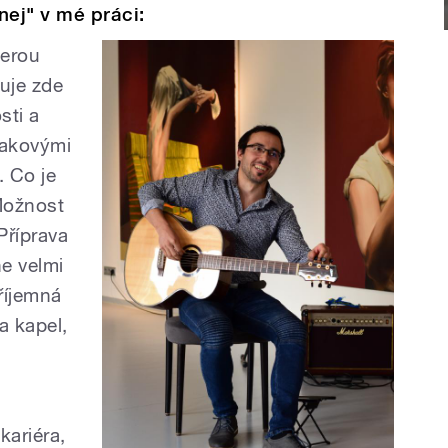
nej" v mé práci:
terou
nuje zde
sti a
 takovými
. Co je
 Možnost
Příprava
e velmi
příjemná
a kapel,
kariéra,