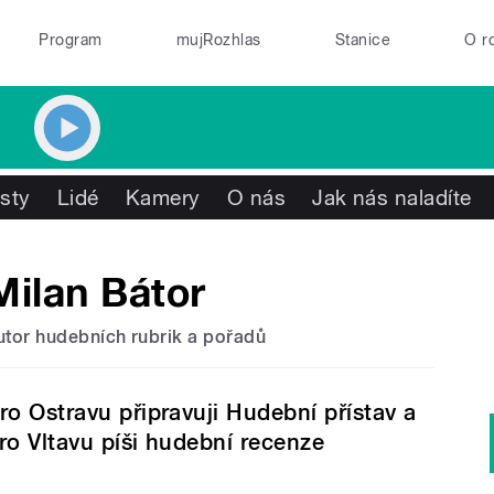
Program
mujRozhlas
Stanice
O r
isty
Lidé
Kamery
O nás
Jak nás naladíte
Milan Bátor
utor hudebních rubrik a pořadů
ro Ostravu připravuji Hudební přístav a
ro Vltavu píši hudební recenze