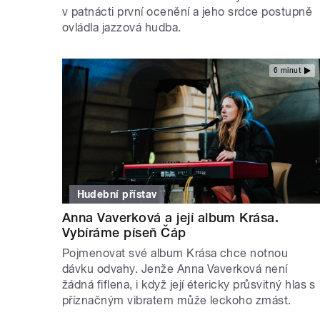
v patnácti první ocenění a jeho srdce postupně
ovládla jazzová hudba.
6 minut
Hudební přístav
Anna Vaverková a její album Krása.
Vybíráme píseň Čáp
Pojmenovat své album Krása chce notnou
dávku odvahy. Jenže Anna Vaverková není
žádná fiflena, i když její étericky průsvitný hlas s
příznačným vibratem může leckoho zmást.