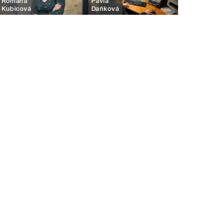
Romana
Pavla
Kubicová
Daňková