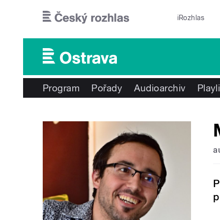
Přejít k hlavnímu obsahu
iRozhlas
Program
Pořady
Audioarchiv
Playl
a
P
p