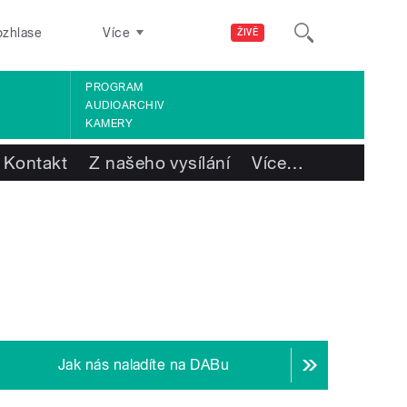
ozhlase
Více
ŽIVĚ
PROGRAM
AUDIOARCHIV
KAMERY
Kontakt
Z našeho vysílání
Více
…
Jak nás naladíte na DABu