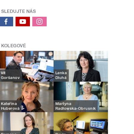
SLEDUJTE NÁS
KOLEGOVÉ
Vít
Lenka
Goršanov
Dluhá
Kateřina
Martyna
Huberová
Radłowska-Obrusník