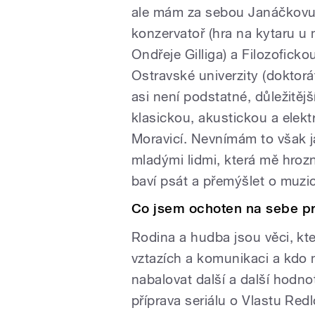
ale mám za sebou Janáčkov
konzervatoř (hra na kytaru u 
Ondřeje Gilliga) a Filozoficko
Ostravské univerzity (doktorá
asi není podstatné, důležitějš
klasickou, akustickou a elek
Moravicí. Nevnímám to však ja
mladými lidmi, která mě hro
baví psát a přemýšlet o muzi
Co jsem ochoten na sebe pr
Rodina a hudba jsou věci, kter
vztazích a komunikaci a kdo 
nabalovat další a další hodn
příprava seriálu o Vlastu Re