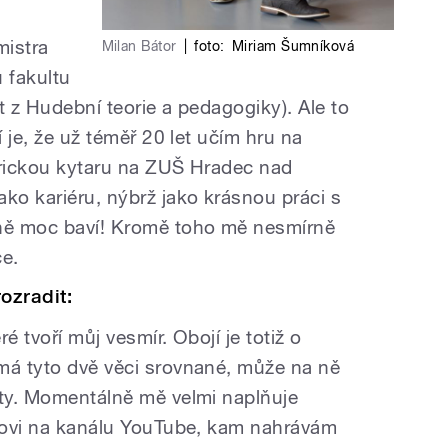
u
mistra
Milan Bátor
|
foto:
Miriam Šumníková
u fakultu
t z Hudební teorie a pedagogiky). Ale to
í je, že už téměř 20 let učím hru na
trickou kytaru na ZUŠ Hradec nad
ko kariéru, nýbrž jako krásnou práci s
zně moc baví! Kromě toho mě nesmírně
ce.
ozradit:
é tvoří můj vesmír. Obojí je totiž o
má tyto dvě věci srovnané, může na ně
oty. Momentálně mě velmi naplňuje
dlovi na kanálu YouTube, kam nahrávám