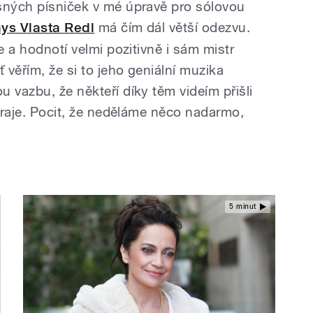
sných písniček v mé úpravě pro sólovou
ays Vlasta Redl
má čím dál větší odezvu.
e a hodnotí velmi pozitivně i sám mistr
 věřím, že si to jeho geniální muzika
 vazbu, že někteří díky těm videím přišli
 hraje. Pocit, že neděláme něco nadarmo,
5 minut