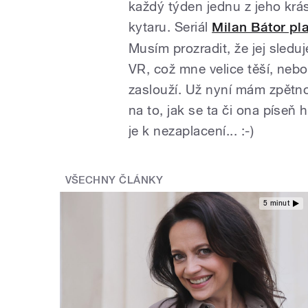
každý týden jednu z jeho krá
kytaru. Seriál
Milan Bátor pl
Musím prozradit, že jej sleduj
VR, což mne velice těší, neboť
zaslouží. Už nyní mám zpětnou
na to, jak se ta či ona píseň
je k nezaplacení... :-)
VŠECHNY ČLÁNKY
5 minut