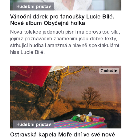
Hudební přístav
Vánoční dárek pro fanoušky Lucie Bílé.
Nové album Obyčejná holka
Nová kolekce jedenácti písní má obrovskou sílu,
jejímž poznávacím znamením jsou dobré texty,
strhující hudba i aranžmá a hlavně spektakulární
hlas Lucie Bílé.
7 minut
Hudební přístav
Ostravská kapela Moře dní ve své nové