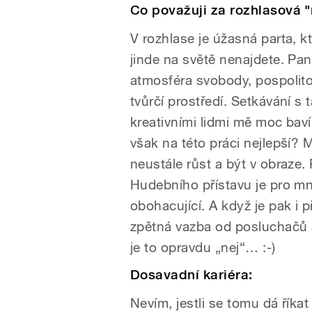
Co považuji za rozhlasová "
V rozhlase je úžasná parta, k
jinde na světě nenajdete. Pa
atmosféra svobody, pospolito
tvůrčí prostředí. Setkávání s
kreativními lidmi mě moc baví
však na této práci nejlepší?
neustále růst a být v obraze. 
Hudebního přístavu je pro mn
obohacující. A když je pak i 
zpětná vazba od posluchačů 
je to opravdu „nej“… :-)
Dosavadní kariéra:
Nevím, jestli se tomu dá říkat 