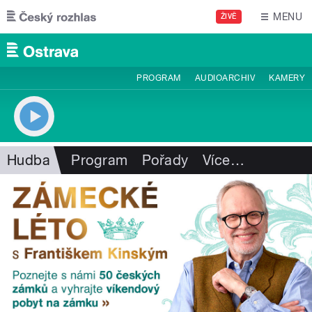
Přejít k hlavnímu obsahu
MENU
ŽIVĚ
PROGRAM
AUDIOARCHIV
KAMERY
Hudba
Program
Pořady
Více
…