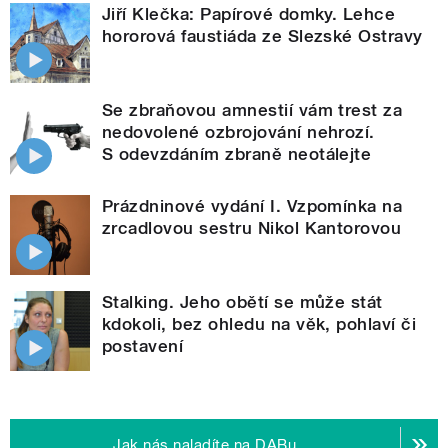
Jiří Klečka: Papírové domky. Lehce
hororová faustiáda ze Slezské Ostravy
Se zbraňovou amnestií vám trest za
nedovolené ozbrojování nehrozí.
S odevzdáním zbraně neotálejte
Prázdninové vydání I. Vzpomínka na
zrcadlovou sestru Nikol Kantorovou
Stalking. Jeho obětí se může stát
kdokoli, bez ohledu na věk, pohlaví či
postavení
Jak nás naladíte na DABu