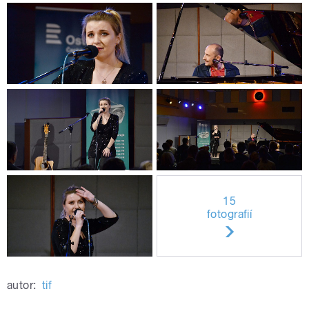
15
fotografií
autor:
tif