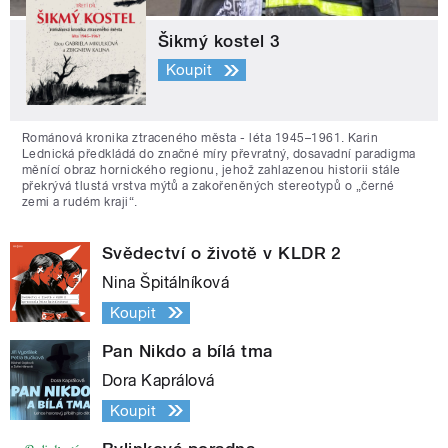
Šikmý kostel 3
Koupit
Románová kronika ztraceného města - léta 1945–1961. Karin
Lednická předkládá do značné míry převratný, dosavadní paradigma
měnící obraz hornického regionu, jehož zahlazenou historii stále
překrývá tlustá vrstva mýtů a zakořeněných stereotypů o „černé
zemi a rudém kraji“.
Svědectví o životě v KLDR 2
Nina Špitálníková
Koupit
Pan Nikdo a bílá tma
Dora Kaprálová
Koupit