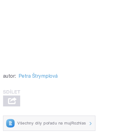
autor:
Petra Štrymplová
Všechny díly pořadu na mujRozhlas