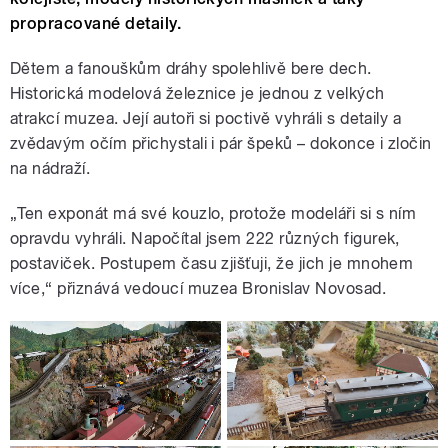
propracované detaily.
Dětem a fanouškům dráhy spolehlivě bere dech.
Historická modelová železnice je jednou z velkých
atrakcí muzea. Její autoři si poctivě vyhráli s detaily a
zvědavým očím přichystali i pár špeků – dokonce i zločin
na nádraží.
„Ten exponát má své kouzlo, protože modeláři si s ním
opravdu vyhráli. Napočítal jsem 222 různých figurek,
postaviček. Postupem času zjišťuji, že jich je mnohem
více,“ přiznává vedoucí muzea Bronislav Novosad.