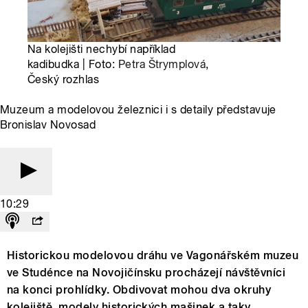
Na kolejišti nechybí například
kadibudka | Foto:
Petra Štrymplová
,
Český rozhlas
Muzeum a modelovou železnici i s detaily představuje
Bronislav Novosad
10:29
Historickou modelovou dráhu ve Vagonářském muzeu
ve Studénce na Novojičínsku procházejí návštěvníci
na konci prohlídky. Obdivovat mohou dva okruhy
kolejiště, modely historických mašinek a taky