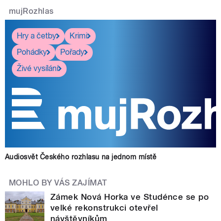
mujRozhlas
Hry a četby
Krimi
Pohádky
Pořady
Živé vysílání
Audiosvět Českého rozhlasu na jednom místě
MOHLO BY VÁS ZAJÍMAT
Zámek Nová Horka ve Studénce se po
velké rekonstrukci otevřel
návštěvníkům