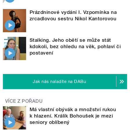
Prázdninové vydání I. Vzpomínka na
zrcadlovou sestru Nikol Kantorovou
Stalking. Jeho obětí se může stát
kdokoli, bez ohledu na věk, pohlaví či
postavení
Jak nás naladíte na DABu
VÍCE Z POŘADU
Má vlastní obývák a množství rukou
k hlazení. Králík Bohoušek je mezi
seniory oblíbený