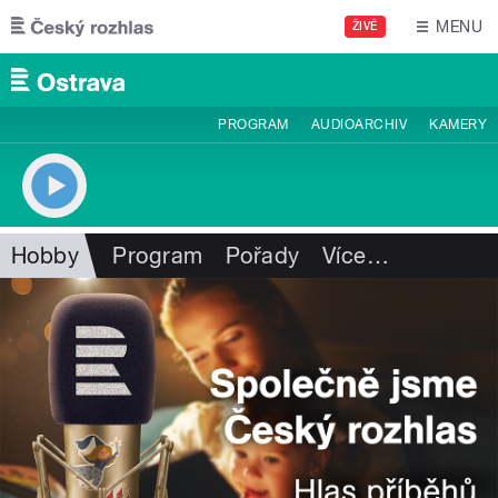
Přejít k hlavnímu obsahu
MENU
ŽIVĚ
PROGRAM
AUDIOARCHIV
KAMERY
Hobby
Program
Pořady
Více
…