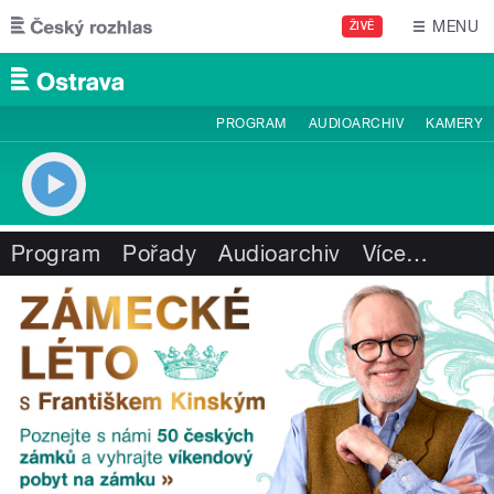
Přejít k hlavnímu obsahu
MENU
ŽIVĚ
PROGRAM
AUDIOARCHIV
KAMERY
Program
Pořady
Audioarchiv
Více
…