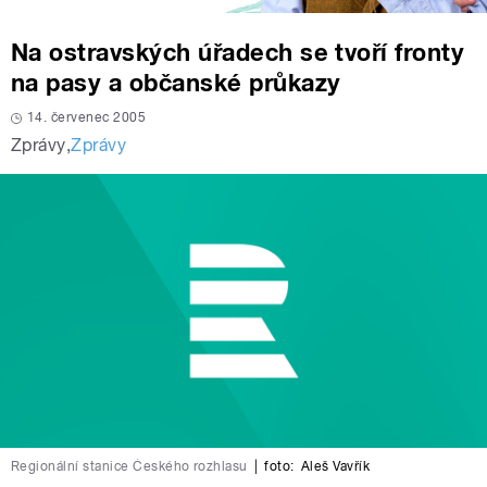
Na ostravských úřadech se tvoří fronty
na pasy a občanské průkazy
14. červenec 2005
Zprávy
,
Zprávy
Regionální stanice Českého rozhlasu
|
foto:
Aleš Vavřík