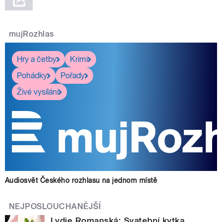
mujRozhlas
Hry a četby
Krimi
Pohádky
Pořady
Živé vysílání
Audiosvět Českého rozhlasu na jednom místě
NEJPOSLOUCHANĚJŠÍ
Lydie Romanská: Svatební kytka