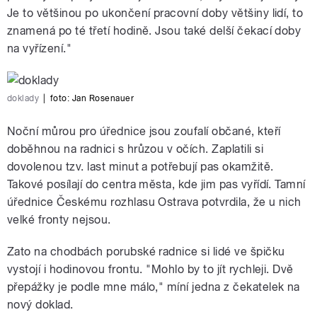
Je to většinou po ukončení pracovní doby většiny lidí, to
znamená po té třetí hodině. Jsou také delší čekací doby
na vyřízení."
doklady
|
foto:
Jan Rosenauer
Noční můrou pro úřednice jsou zoufalí občané, kteří
doběhnou na radnici s hrůzou v očích. Zaplatili si
dovolenou tzv. last minut a potřebují pas okamžitě.
Takové posílají do centra města, kde jim pas vyřídí. Tamní
úřednice Českému rozhlasu Ostrava potvrdila, že u nich
velké fronty nejsou.
Zato na chodbách porubské radnice si lidé ve špičku
vystojí i hodinovou frontu. "Mohlo by to jít rychleji. Dvě
přepážky je podle mne málo," míní jedna z čekatelek na
nový doklad.