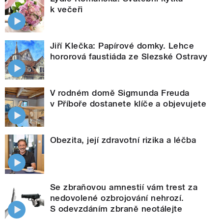
k večeři
Jiří Klečka: Papírové domky. Lehce
hororová faustiáda ze Slezské Ostravy
V rodném domě Sigmunda Freuda
v Příboře dostanete klíče a objevujete
Obezita, její zdravotní rizika a léčba
Se zbraňovou amnestií vám trest za
nedovolené ozbrojování nehrozí.
S odevzdáním zbraně neotálejte