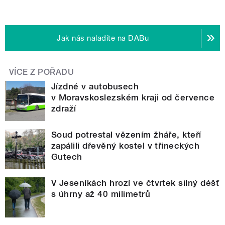
Jak nás naladíte na DABu
VÍCE Z POŘADU
Jízdné v autobusech
v Moravskoslezském kraji od července
zdraží
Soud potrestal vězením žháře, kteří
zapálili dřevěný kostel v třineckých
Gutech
V Jeseníkách hrozí ve čtvrtek silný déšť
s úhrny až 40 milimetrů