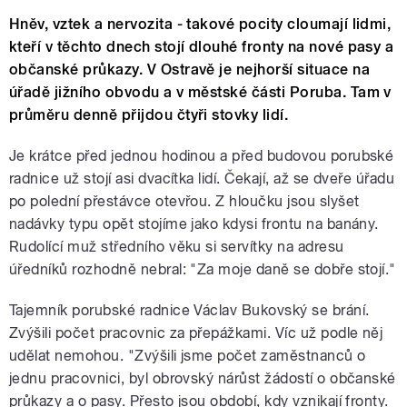
Hněv, vztek a nervozita - takové pocity cloumají lidmi,
kteří v těchto dnech stojí dlouhé fronty na nové pasy a
občanské průkazy. V Ostravě je nejhorší situace na
úřadě jižního obvodu a v městské části Poruba. Tam v
průměru denně přijdou čtyři stovky lidí.
Je krátce před jednou hodinou a před budovou porubské
radnice už stojí asi dvacítka lidí. Čekají, až se dveře úřadu
po polední přestávce otevřou. Z hloučku jsou slyšet
nadávky typu opět stojíme jako kdysi frontu na banány.
Rudolící muž středního věku si servítky na adresu
úředníků rozhodně nebral: "Za moje daně se dobře stojí."
Tajemník porubské radnice Václav Bukovský se brání.
Zvýšili počet pracovnic za přepážkami. Víc už podle něj
udělat nemohou. "Zvýšili jsme počet zaměstnanců o
jednu pracovnici, byl obrovský nárůst žádostí o občanské
průkazy a o pasy. Přesto jsou období, kdy vznikají fronty.