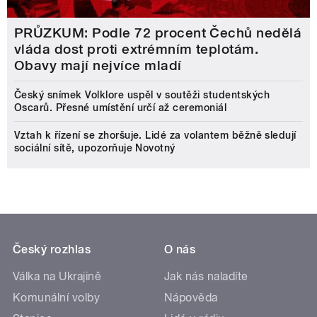
PRŮZKUM: Podle 72 procent Čechů nedělá
vláda dost proti extrémním teplotám.
Obavy mají nejvíce mladí
Český snímek Volklore uspěl v soutěži studentských
Oscarů. Přesné umístění určí až ceremoniál
Vztah k řízení se zhoršuje. Lidé za volantem běžně sledují
sociální sítě, upozorňuje Novotný
Český rozhlas
O nás
Válka na Ukrajině
Jak nás naladíte
Komunální volby
Nápověda