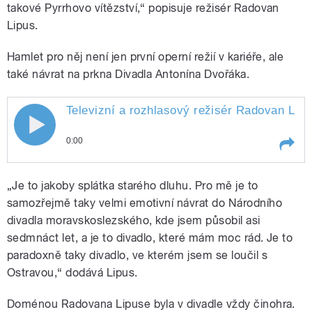
takové Pyrrhovo vítězství,“ popisuje režisér Radovan
Lipus.
Hamlet pro něj není jen první operní režií v kariéře, ale
také návrat na prkna Divadla Antonína Dvořáka.
Televizní a rozhlasový režisér Radovan Lipu
0:00
Play /
Daňková.
Televizní a rozhlasový režisér
„Je to jakoby splátka starého dluhu. Pro mě je to
Radovan Lipus se po letech vrací
na prkna Národního divadla
samozřejmě taky velmi emotivní návrat do Národního
moravskoslezského. Bývalý
divadla moravskoslezského, kde jsem působil asi
kmenový režisér tamní činohry si
sedmnáct let, a je to divadlo, které mám moc rád. Je to
poprvé v kariéře vyzkouší žánr
opery. Jak se s tím popasoval,
paradoxně taky divadlo, ve kterém jsem se loučil s
přibližuje redaktorka Kateřina
Ostravou,“ dodává Lipus.
Doménou Radovana Lipuse byla v divadle vždy činohra.