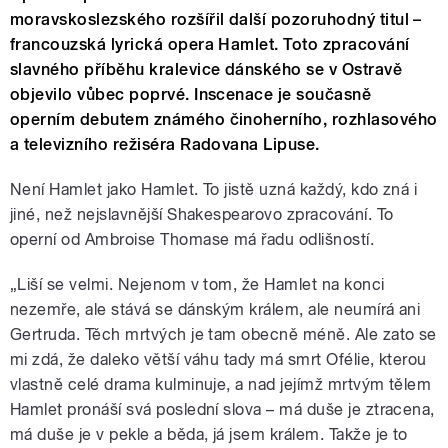
moravskoslezského rozšířil další pozoruhodný titul –
francouzská lyrická opera Hamlet. Toto zpracování
slavného příběhu kralevice dánského se v Ostravě
objevilo vůbec poprvé. Inscenace je současně
operním debutem známého činoherního, rozhlasového
a televizního režiséra Radovana Lipuse.
Není Hamlet jako Hamlet. To jistě uzná každý, kdo zná i
jiné, než nejslavnější Shakespearovo zpracování. To
operní od Ambroise Thomase má řadu odlišností.
„Liší se velmi. Nejenom v tom, že Hamlet na konci
nezemře, ale stává se dánským králem, ale neumírá ani
Gertruda. Těch mrtvých je tam obecně méně. Ale zato se
mi zdá, že daleko větší váhu tady má smrt Ofélie, kterou
vlastně celé drama kulminuje, a nad jejímž mrtvým tělem
Hamlet pronáší svá poslední slova – má duše je ztracena,
má duše je v pekle a běda, já jsem králem. Takže je to