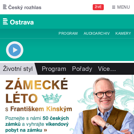
Přejít k hlavnímu obsahu
MENU
ŽIVĚ
PROGRAM
AUDIOARCHIV
KAMERY
Životní styl
Program
Pořady
Více
…