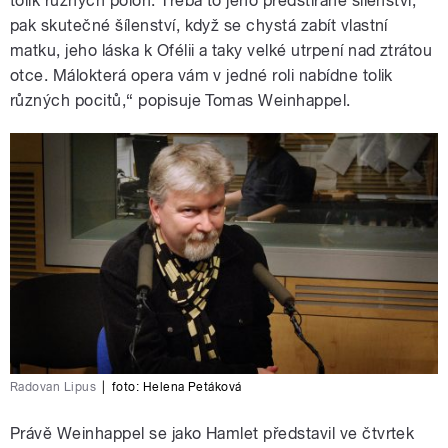
tolik různých poloh. Třeba to jeho předstírané šílenství,
pak skutečné šílenství, když se chystá zabít vlastní
matku, jeho láska k Ofélii a taky velké utrpení nad ztrátou
otce. Málokterá opera vám v jedné roli nabídne tolik
různých pocitů,“ popisuje Tomas Weinhappel.
Radovan Lipus
|
foto:
Helena Petáková
Právě Weinhappel se jako Hamlet představil ve čtvrtek