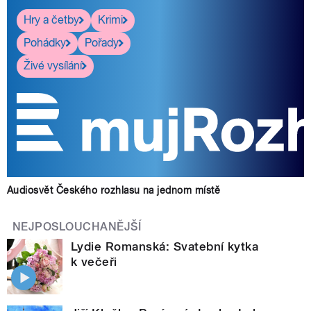
Hry a četby
Krimi
Pohádky
Pořady
Živé vysílání
Audiosvět Českého rozhlasu na jednom místě
NEJPOSLOUCHANĚJŠÍ
Lydie Romanská: Svatební kytka
k večeři