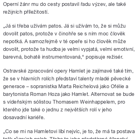
pause
Operní žánr mu do cesty postavil řadu výzev, ale také
režijních příležitostí.
„Já si třeba užívám patos. Já si užívám to, že si můžu
dovolit patos, protože v činohře se s ním moc člověk
nepotká. A samozřejmě v té opeře si ho člověk může
dovolit, protože ta hudba je velmi vypjatá, velmi emotivní,
barevná, bohatě instrumentovaná,“ popisuje režisér.
Ostravské zpracování opery Hamlet je zajímavé také tím,
že se v hlavních rolích představí talenty mladé pěvecké
generace – sopranistka Marta Reichelová jako Ofélie a
barytonista Roman Hoza jako Hamlet. Alternovat se bude
s vídeňským sólistou Thomasem Weinhappelem, pro
kterého jde také o jednu z největších rolí v jeho
dosavadní kariéře.
„Co se mi na Hamletovi líbí nejvíc, je to, že má ta postava