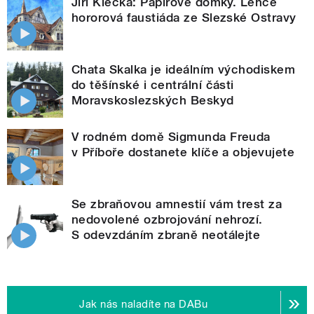
Jiří Klečka: Papírové domky. Lehce
hororová faustiáda ze Slezské Ostravy
Chata Skalka je ideálním východiskem
do těšínské i centrální části
Moravskoslezských Beskyd
V rodném domě Sigmunda Freuda
v Příboře dostanete klíče a objevujete
Se zbraňovou amnestií vám trest za
nedovolené ozbrojování nehrozí.
S odevzdáním zbraně neotálejte
Jak nás naladíte na DABu