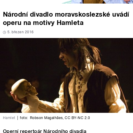
Národní divadlo moravskoslezské uvádí
operu na motivy Hamleta
5. březen 2016
Hamlet
|
foto:
Robson Magalhães, CC BY-NC 2.0
Operní repertoár Národního divadla