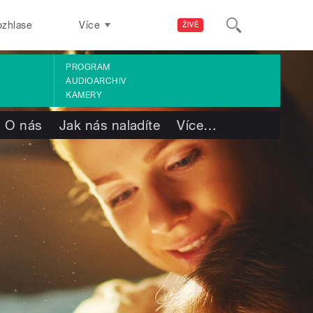
ozhlase
Více
ŽIVĚ
PROGRAM
AUDIOARCHIV
KAMERY
O nás
Jak nás naladíte
Více
…