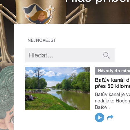
NEJNOVĚJŠÍ
Návraty do minu
Baťův kanál d
přes 50 kilom
Baťův kanál je 
nedaleko Hodoní
Baťovi.