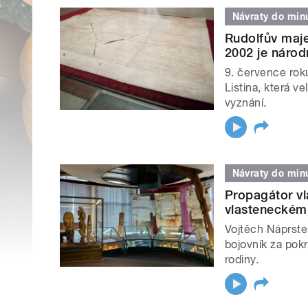
Návraty do minu
Rudolfův maje
2002 je národ
9. července rok
Listina, která 
vyznání.
Návraty do minu
Propagátor vl
vlasteneckému
Vojtěch Náprste
bojovník za pok
rodiny.