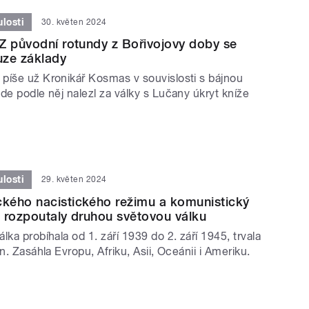
losti
30. květen 2024
Z původní rotundy z Bořivojovy doby se
uze základy
píše už Kronikář Kosmas v souvislosti s bájnou
de podle něj nalezl za války s Lučany úkryt kníže
losti
29. květen 2024
kého nacistického režimu a komunistický
 rozpoutaly druhou světovou válku
lka probíhala od 1. září 1939 do 2. září 1945, trvala
n. Zasáhla Evropu, Afriku, Asii, Oceánii i Ameriku.