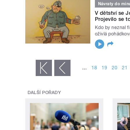
Návraty do minu
V dětství se J
Projevilo se 
Kdo by neznal f
oživlá pohádkov
STRÁNKY
…
18
19
20
21
« první
‹ předchozí
DALŠÍ POŘADY