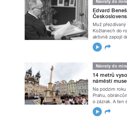
Návraty do minu
Edvard Beneš 
Československ
Muž přezdívaný 
Kožlanech do rol
aktivně zapojil do
Návraty do minu
14 metrů vys
náměstí muse
Na podzim roku 1
Prahu, obráncům
o zázrak. A ten 