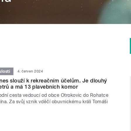
losti
4. červen 2024
nes slouží k rekreačním účelům. Je dlouhý
etrů a má 13 plavebních komor
vodní cesta vedoucí od obce Otrokovic do Rohatce
na. Za svůj vznik vděčí obuvnickému králi Tomáši