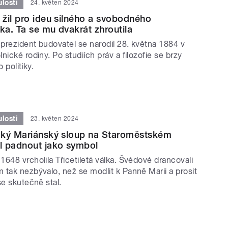
losti
24. květen 2024
žil pro ideu silného a svobodného
a. Ta se mu dvakrát zhroutila
prezident budovatel se narodil 28. května 1884 v
nické rodiny. Po studiích práv a filozofie se brzy
 politiky.
losti
23. květen 2024
oký Mariánský sloup na Staroměstském
l padnout jako symbol
648 vrcholila Třicetiletá válka. Švédové drancovali
 tak nezbývalo, než se modlit k Panně Marii a prosit
se skutečně stal.