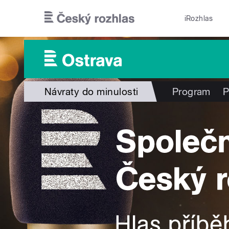
Přejít k hlavnímu obsahu
iRozhlas
Návraty do minulosti
Program
P