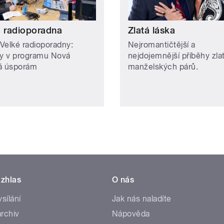
á radioporadna
Zlatá láska
Velké radioporadny:
Nejromantičtější a
 v programu Nová
nejdojemnější příběhy zla
á úsporám
manželských párů.
zhlas
O nás
ysílání
Jak nás naladíte
rchiv
Nápověda