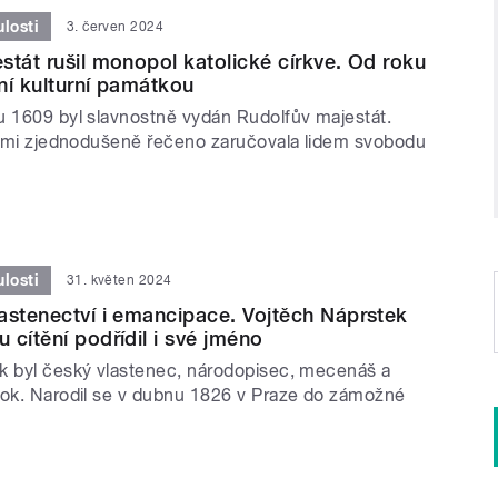
losti
3. červen 2024
stát rušil monopol katolické církve. Od roku
ní kulturní památkou
u 1609 byl slavnostně vydán Rudolfův majestát.
velmi zjednodušeně řečeno zaručovala lidem svobodu
losti
31. květen 2024
astenectví i emancipace. Vojtěch Náprstek
 cítění podřídil i své jméno
k byl český vlastenec, národopisec, mecenáš a
rok. Narodil se v dubnu 1826 v Praze do zámožné