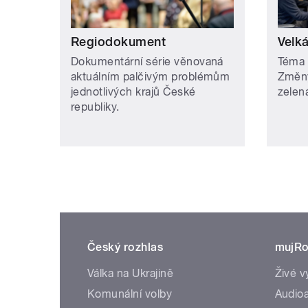
Regiodokument
Velk
Dokumentární série věnovaná
Téma 
aktuálním palčivým problémům
Změny
jednotlivých krajů České
zelen
republiky.
Český rozhlas
mujRo
Válka na Ukrajině
Živé v
Komunální volby
Audioa