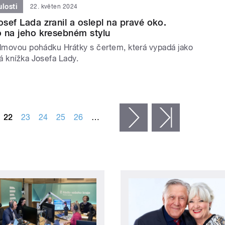
losti
22. květen 2024
osef Lada zranil a oslepl na pravé oko.
to na jeho kresebném stylu
ilmovou pohádku Hrátky s čertem, která vypadá jako
á knížka Josefa Lady.
22
23
24
25
26
…
následující ›
poslední »