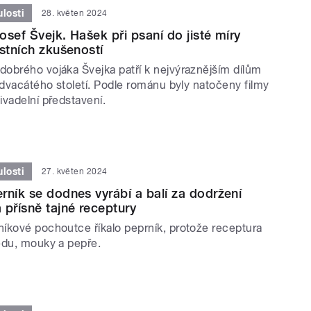
losti
28. květen 2024
osef Švejk. Hašek při psaní do jisté míry
astních zkušeností
obrého vojáka Švejka patří k nejvýraznějším dílům
 dvacátého století. Podle románu byly natočeny filmy
ivadelní představení.
losti
27. květen 2024
rník se dodnes vyrábí a balí za dodržení
 přísně tajné receptury
íkové pochoutce říkalo peprník, protože receptura
edu, mouky a pepře.