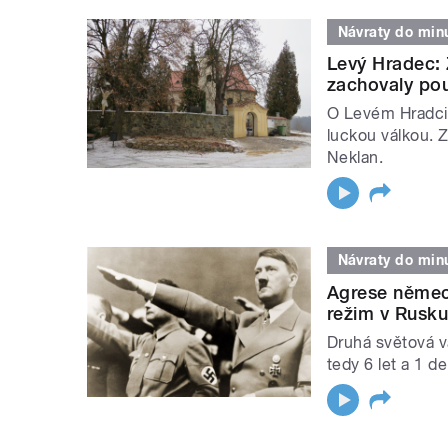
Návraty do minu
Levý Hradec: 
zachovaly po
O Levém Hradci 
luckou válkou. Z
Neklan.
Návraty do minu
Agrese němec
režim v Rusku
Druhá světová vá
tedy 6 let a 1 de