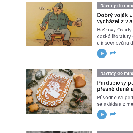
Návraty do minu
Dobrý voják J
vycházel z vl
Haškovy Osudy d
české literatury
a inscenována d
Návraty do minu
Pardubický pe
přesně dané a
Původně se pern
se skládala z m