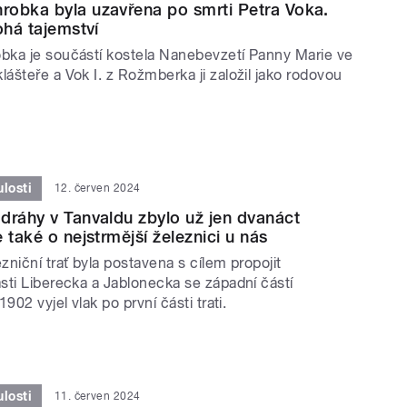
obka byla uzavřena po smrti Petra Voka.
ohá tajemství
ka je součástí kostela Nanebevzetí Panny Marie ve
šteře a Vok I. z Rožmberka ji založil jako rodovou
losti
12. červen 2024
dráhy v Tanvaldu zbylo už jen dvanáct
 také o nejstrmější železnici u nás
niční trať byla postavena s cílem propojit
sti Liberecka a Jablonecka se západní částí
902 vyjel vlak po první části trati.
losti
11. červen 2024