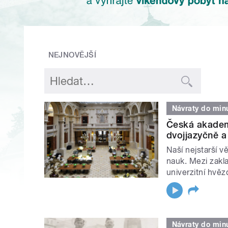
NEJNOVĚJŠÍ
Návraty do minu
Česká akademi
dvojjazyčně a
Naší nejstarší 
nauk. Mezi zakla
univerzitní hvěz
Návraty do minu