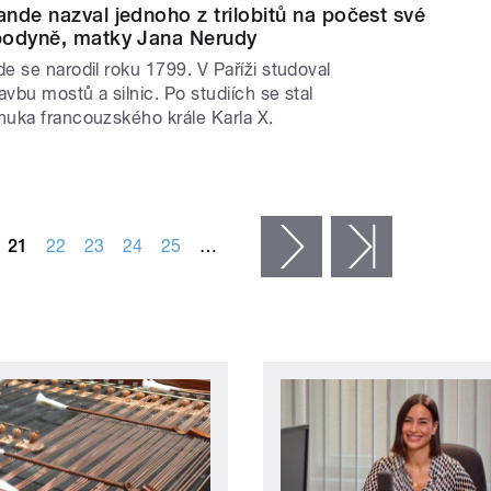
nde nazval jednoho z trilobitů na počest své
podyně, matky Jana Nerudy
 se narodil roku 1799. V Paříži studoval
avbu mostů a silnic. Po studiích se stal
uka francouzského krále Karla X.
21
22
23
24
25
…
následující ›
poslední »