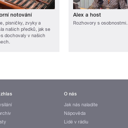
orní notování
Alex a host
e, písničky, zvyky a
Rozhovory s osobnostmi.
la našich předků, jak se
s dochovaly v našich
nech.
zhlas
O nás
ysílání
Jak nás naladíte
rchiv
Nápověda
sty
Lidé v rádiu