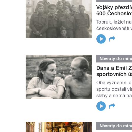
Vojáky přezdív
600 Čechoslo
Tobruk, ležící n
českoslovenští 
Návraty do minu
Dana a Emil Z
sportovních ú
Oba významní če
sportu dostali v
slabý a nemá na
Návraty do minu