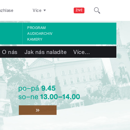
ozhlase
Více
ŽIVĚ
PROGRAM
AUDIOARCHIV
KAMERY
O nás
Jak nás naladíte
Více
…