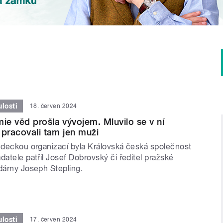
losti
18. červen 2024
e věd prošla vývojem. Mluvilo se v ní
 pracovali tam jen muži
vědeckou organizací byla Královská česká společnost
datele patřil Josef Dobrovský či ředitel pražské
dárny Joseph Stepling.
losti
17. červen 2024