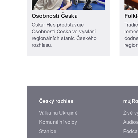
Osobnosti Česka
Folkl
Oskar Hes představuje
Tradic
Osobnosti Česka ve vysílání
řemes
regionálních stanic Českého
dodne
rozhlasu.
regio
Český rozhlas
mujRo
Válka na Ukrajině
Živé v
Komunální volby
Audioa
Stanice
Podca