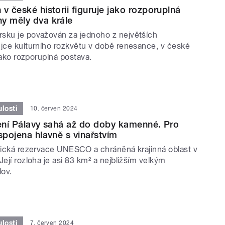
v české historii figuruje jako rozporuplná
y měly dva krále
sku je považován za jednoho z největších
ůjce kulturního rozkvětu v době renesance, v české
 jako rozporuplná postava.
losti
10. červen 2024
lení Pálavy sahá až do doby kamenné. Pro
 spojena hlavně s vinařstvím
érická rezervace UNESCO a chráněná krajinná oblast v
Její rozloha je asi 83 km² a nejbližším velkým
ov.
losti
7. červen 2024