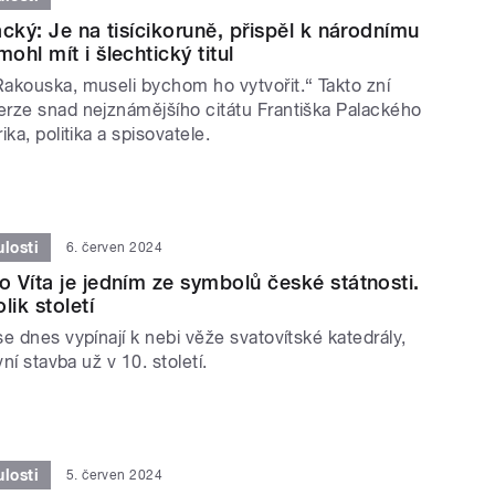
cký: Je na tisícikoruně, přispěl k národnímu
hl mít i šlechtický titul
akouska, museli bychom ho vytvořit.“ Takto zní
rze snad nejznámějšího citátu Františka Palackého
ka, politika a spisovatele.
losti
6. červen 2024
 Víta je jedním ze symbolů české státnosti.
lik století
e dnes vypínají k nebi věže svatovítské katedrály,
vní stavba už v 10. století.
losti
5. červen 2024