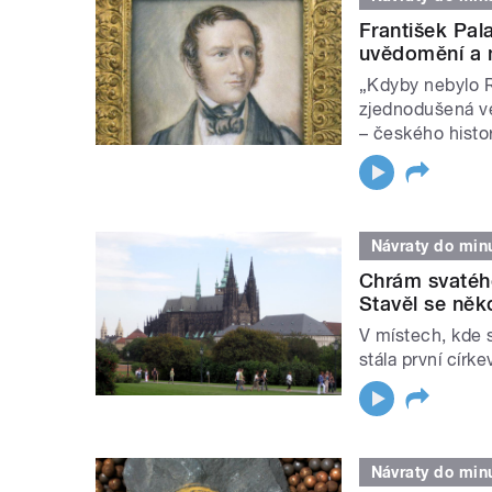
František Pala
uvědomění a mo
„Kdyby nebylo R
zjednodušená ve
– českého histori
Návraty do minu
Chrám svatého
Stavěl se něko
V místech, kde s
stála první círke
Návraty do minu