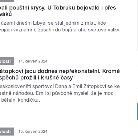
ali pouštní krysy. U Tobruku bojovalo i přes
váků
a území dnešní Libye, se stal jedním z míst, kde
vojáci významně zasáhli do bojů druhé světové války.
losti
14. červen 2024
átopkovi jsou dodnes nepřekonatelní. Kromě
spěchů prožili i krušné časy
skoslovenští sportovci Dana a Emil Zátopkovi se ke
lastně náhodou. Emil si původně myslel, že je moc
 běhání kondičku.
losti
13. červen 2024