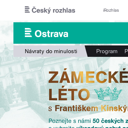
Přejít k hlavnímu obsahu
iRozhlas
Návraty do minulosti
Program
P