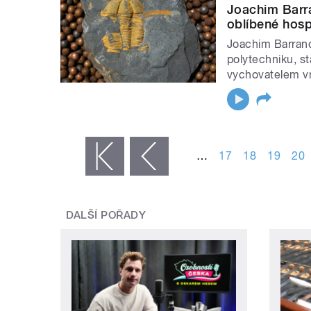
Joachim Barra
oblíbené hos
Joachim Barrande
polytechniku, st
vychovatelem vn
STRÁNKY
…
17
18
19
20
« první
‹ předchozí
DALŠÍ POŘADY