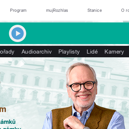
Program
mujRozhlas
Stanice
O r
ořady
Audioarchiv
Playlisty
Lidé
Kamery