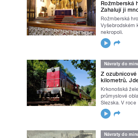
Rožmberská hr
Zahalují ji mn
Rožmberská hrob
Vyšebrodském klá
nekropoli.
Návraty do minu
Z ozubnicové 
kilometrů. Jde
Krkonošská želez
průmyslové obla
Slezska. V roce 1
Návraty do minu