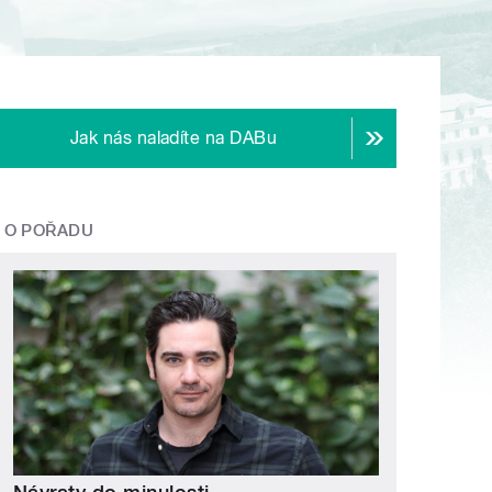
Jak nás naladíte na DABu
O POŘADU