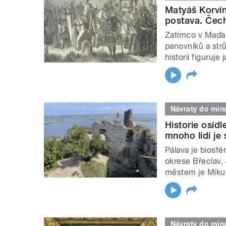
Matyáš Korvín 
postava. Čech
Zatímco v Maďar
panovníků a str
historii figuruje
Návraty do minu
Historie osíd
mnoho lidí je
Pálava je biosf
okrese Břeclav. 
městem je Mikul
Návraty do minu