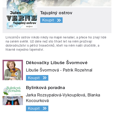
Tajuplný ostrov
Koupit
Lincolnův ostrov nikdo nikdy na mapě nenašel, a přece ho znají lidé
na celém světě. Už déle než sto třicet let na něm prožívají
dobrodružství s pěticí trosečníků, kteří na něm našli útočiště, a
hlavně nejedno tajemství.
Děkovačky Libuše Švormové
Libuše Švormová - Patrik Rozehnal
Koupit
Bylinková poradna
Jarka Rozsypalová-Vykoupilová, Blanka
Kocourková
Koupit