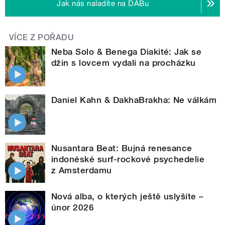
Jak nás naladíte na DABu
VÍCE Z POŘADU
Neba Solo & Benega Diakité: Jak se
džin s lovcem vydali na procházku
Daniel Kahn & DakhaBrakha: Ne válkám
Nusantara Beat: Bujná renesance
indonéské surf-rockové psychedelie
z Amsterdamu
Nová alba, o kterých ještě uslyšíte –
únor 2026