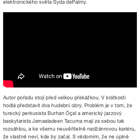
elektronického světa Syda dePalmy.
Syd dePalma - vuela, y sus pupilas se
dilatan x Niño de Elche |Official Video|
Autor pořadu stojí před velkou překážkou. V krátkosti
hodlá představit dva hudební obry. Problém je v tom, že
turecký perkusista Burhan Öçal a americký jazzový
baskytarista Jamaaladeen Tacuma mají za sebou tak
rozsáhlou, a ke všemu neuvěřitelně nadžánrovou kariéru,
že vlastně neví, kde by začal. S vědomím, že ne úplně