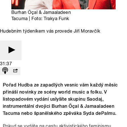
Burhan Öçal & Jamaaladeen
Tacuma | Foto: Trakya Funk
Hudebním týdeníkem vás provede Jiří Moravčík
31:37
Pořad Hudba ze zapadlých vesnic vám každý měsíc
přináší novinky ze scény world music a folku. V
listopadovém vydání uslyšíte skupinu Saodaj,
instrumentální dvojici Burhan Öçal & Jamaaladeen
Tacuma nebo španělského zpěváka Syda dePalmu.
Pokud se vydáte na cestu aktivistického feminismu,