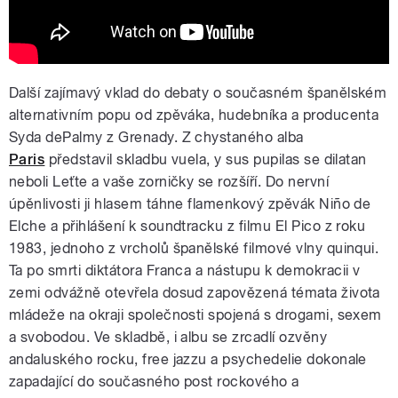
Další zajímavý vklad do debaty o současném španělském
alternativním popu od zpěváka, hudebníka a producenta
Syda dePalmy z Grenady. Z chystaného alba
Paris
představil skladbu vuela, y sus pupilas se dilatan
neboli Leťte a vaše zorničky se rozšíří. Do nervní
úpěnlivosti ji hlasem táhne flamenkový zpěvák Niño de
Elche a přihlášení k soundtracku z filmu El Pico z roku
1983, jednoho z vrcholů španělské filmové vlny quinqui.
Ta po smrti diktátora Franca a nástupu k demokracii v
zemi odvážně otevřela dosud zapovězená témata života
mládeže na okraji společnosti spojená s drogami, sexem
a svobodou. Ve skladbě, i albu se zrcadlí ozvěny
andaluského rocku, free jazzu a psychedelie dokonale
zapadající do současného post rockového a