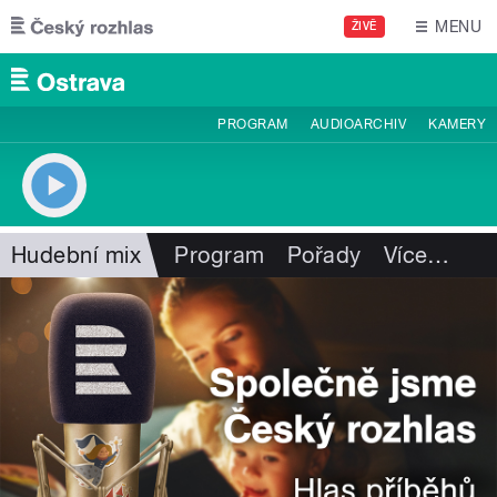
Přejít k hlavnímu obsahu
MENU
ŽIVĚ
PROGRAM
AUDIOARCHIV
KAMERY
Hudební mix
Program
Pořady
Více
…