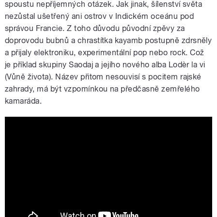
spoustu nepříjemných otázek. Jak jinak, šílenství světa
nezůstal ušetřený ani ostrov v Indickém oceánu pod
správou Francie. Z toho důvodu původní zpěvy za
doprovodu bubnů a chrastítka kayamb postupně zdrsněly
a přijaly elektroniku, experimentální pop nebo rock. Což
je příklad skupiny Saodaj a jejího nového alba Lodèr la vi
(Vůně života). Název přitom nesouvisí s pocitem rajské
zahrady, má být vzpomínkou na předčasně zemřelého
kamaráda.
SAODAJ - Serge [Official video]