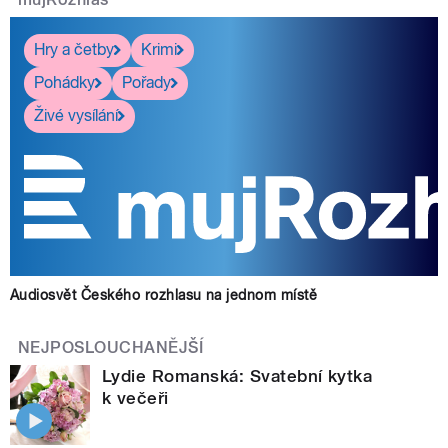
Hry a četby
Krimi
Pohádky
Pořady
Živé vysílání
Audiosvět Českého rozhlasu na jednom místě
NEJPOSLOUCHANĚJŠÍ
Lydie Romanská: Svatební kytka
k večeři