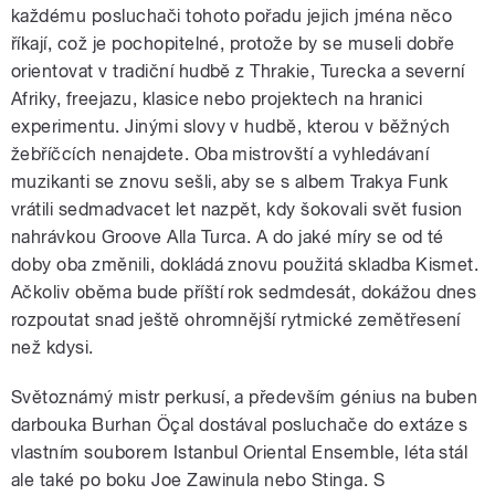
každému posluchači tohoto pořadu jejich jména něco
říkají, což je pochopitelné, protože by se museli dobře
orientovat v tradiční hudbě z Thrakie, Turecka a severní
Afriky, freejazu, klasice nebo projektech na hranici
experimentu. Jinými slovy v hudbě, kterou v běžných
žebříčcích nenajdete. Oba mistrovští a vyhledávaní
muzikanti se znovu sešli, aby se s albem Trakya Funk
vrátili sedmadvacet let nazpět, kdy šokovali svět fusion
nahrávkou Groove Alla Turca. A do jaké míry se od té
doby oba změnili, dokládá znovu použitá skladba Kismet.
Ačkoliv oběma bude příští rok sedmdesát, dokážou dnes
rozpoutat snad ještě ohromnější rytmické zemětřesení
než kdysi.
Světoznámý mistr perkusí, a především génius na buben
darbouka Burhan Öçal dostával posluchače do extáze s
vlastním souborem Istanbul Oriental Ensemble, léta stál
ale také po boku Joe Zawinula nebo Stinga. S