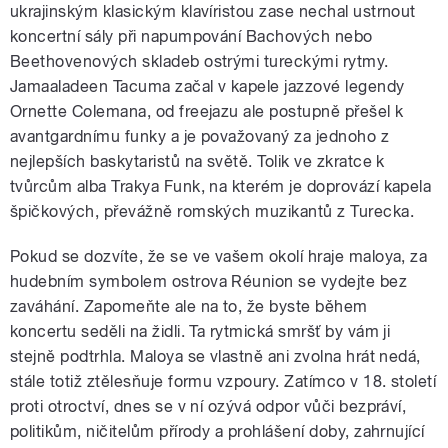
ukrajinským klasickým klavíristou zase nechal ustrnout
koncertní sály při napumpování Bachových nebo
Beethovenových skladeb ostrými tureckými rytmy.
Jamaaladeen Tacuma začal v kapele jazzové legendy
Ornette Colemana, od freejazu ale postupně přešel k
avantgardnímu funky a je považovaný za jednoho z
nejlepších baskytaristů na světě. Tolik ve zkratce k
tvůrcům alba Trakya Funk, na kterém je doprovází kapela
špičkových, převážně romských muzikantů z Turecka.
Pokud se dozvíte, že se ve vašem okolí hraje maloya, za
hudebním symbolem ostrova Réunion se vydejte bez
zaváhání. Zapomeňte ale na to, že byste během
koncertu seděli na židli. Ta rytmická smršť by vám ji
stejně podtrhla. Maloya se vlastně ani zvolna hrát nedá,
stále totiž ztělesňuje formu vzpoury. Zatímco v 18. století
proti otroctví, dnes se v ní ozývá odpor vůči bezpráví,
politikům, ničitelům přírody a prohlášení doby, zahrnující