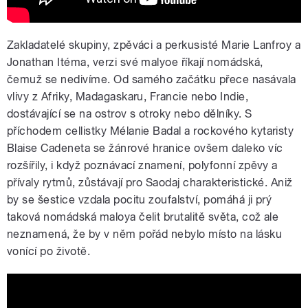
Zakladatelé skupiny, zpěváci a perkusisté Marie Lanfroy a
Jonathan Itéma, verzi své malyoe říkají nomádská,
čemuž se nedivíme. Od samého začátku přece nasávala
vlivy z Afriky, Madagaskaru, Francie nebo Indie,
dostávající se na ostrov s otroky nebo dělníky. S
příchodem cellistky Mélanie Badal a rockového kytaristy
Blaise Cadeneta se žánrové hranice ovšem daleko víc
rozšířily, i když poznávací znamení, polyfonní zpěvy a
přívaly rytmů, zůstávají pro Saodaj charakteristické. Aniž
by se šestice vzdala pocitu zoufalství, pomáhá ji prý
taková nomádská maloya čelit brutalitě světa, což ale
neznamená, že by v něm pořád nebylo místo na lásku
vonící po životě.
SAODAJ - Domin [Official video]