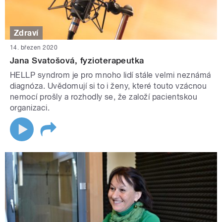
Zdraví
14. březen 2020
Jana Svatošová, fyzioterapeutka
HELLP syndrom je pro mnoho lidí stále velmi neznámá
diagnóza. Uvědomují si to i ženy, které touto vzácnou
nemocí prošly a rozhodly se, že založí pacientskou
organizaci.