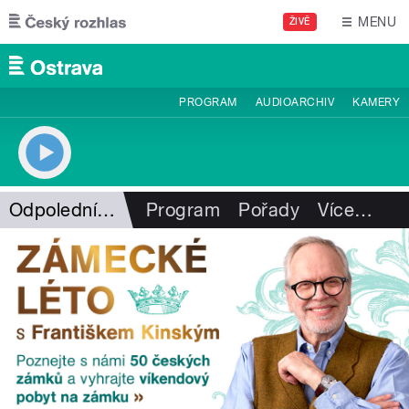
Přejít k hlavnímu obsahu
MENU
ŽIVĚ
PROGRAM
AUDIOARCHIV
KAMERY
Odpolední interview
Program
Pořady
Více
…