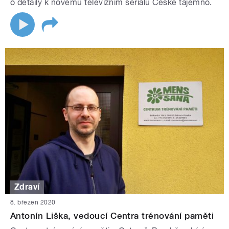
o detaily k novému televizním seriálu České tajemno.
Zdraví
8. březen 2020
Antonín Liška, vedoucí Centra trénování paměti