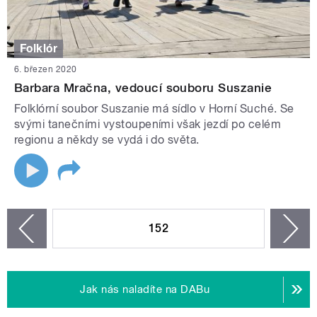
Folklór
6. březen 2020
Barbara Mračna, vedoucí souboru Suszanie
Folklórní soubor Suszanie má sídlo v Horní Suché. Se
svými tanečními vystoupeními však jezdí po celém
regionu a někdy se vydá i do světa.
STRÁNKY
152
n
zí
Jak nás naladíte na DABu