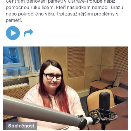
Centrum trénování paměti v Ostravě-Porubě nabízí
pomocnou ruku lidem, kteří následkem nemoci, úrazu
nebo pokročilého věku trpí závažnějšími problémy s
pamětí.
Společnost