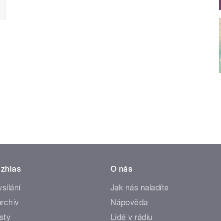
zhlas
O nás
ysílání
Jak nás naladíte
rchiv
Nápověda
sty
Lidé v rádiu