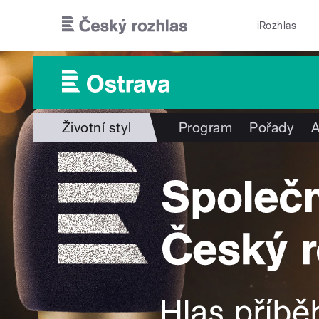
Přejít k hlavnímu obsahu
iRozhlas
Životní styl
Program
Pořady
A