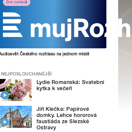
Živé vysílání
Audiosvět Českého rozhlasu na jednom místě
NEJPOSLOUCHANĚJŠÍ
Lydie Romanská: Svatební
kytka k večeři
Jiří Klečka: Papírové
domky. Lehce hororová
faustiáda ze Slezské
Ostravy