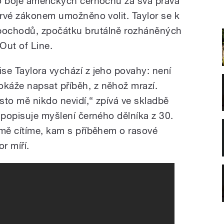
o boje amerických černochů za svá práva
prvé zákonem umožněno volit. Taylor se k
pochodů, zpočátku brutálně rozháněných
 Out of Line.
se Taylora vychází z jeho povahy: není
káže napsat příběh, z něhož mrazí.
sto mě nikdo nevidí,“ zpívá ve skladbě
 popisuje myšlení černého dělníka z 30.
omě cítíme, kam s příběhem o rasové
r míří.