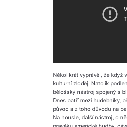
Několikrát vyprávěl, že když v
kulturní zloděj. Natolik podl
bělošský nástroj spojený s b
Dnes patří mezi hudebníky, př
původ a z toho důvodu na ban
Na housle, další nástroj, o 
pravěku americké hudby, dávn