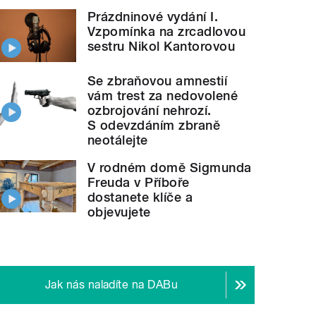
Prázdninové vydání I.
Vzpomínka na zrcadlovou
sestru Nikol Kantorovou
Se zbraňovou amnestií
vám trest za nedovolené
ozbrojování nehrozí.
S odevzdáním zbraně
neotálejte
V rodném domě Sigmunda
Freuda v Příboře
dostanete klíče a
objevujete
Jak nás naladíte na DABu