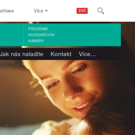
ozhlase
Více
ŽIVĚ
PROGRAM
AUDIOARCHIV
KAMERY
Jak nás naladíte
Kontakt
Více
…