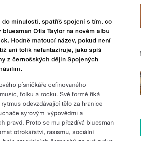
 do minulosti, spatříš spojení s tím, co
ký bluesman Otis Taylor na novém albu
ack. Hodně matoucí název, pokud není
tiž ani tolik nefantazíruje, jako spíš
ěhy z černošských dějin Spojených
násilím.
sového písničkáře definovaného
music, folku a rocku. Své formě říká
m rytmus odevzdávající tělo za hranice
luchače syrovými výpověďmi a
h pravd. Proto se mu přezdívá bluesman
mat otrokářství, rasismu, sociální