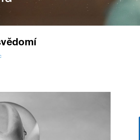
 svědomí
c