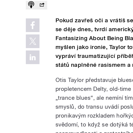
Pokud zavřeš oči a vrátíš se
se děje dnes, tvrdí americ
Fantasizing About Being Bl
myšlen jako ironie, Taylor to
vypráví traumatizující příb
států naplněné rasismem a 
Otis Taylor představuje blue
propletencem Delty, old-time 
„trance blues“, ale nemíní tí
smyslů, do transu uvádí pos
pronikavým rozkladem hořkýc
svědomí, to když se dotýká té