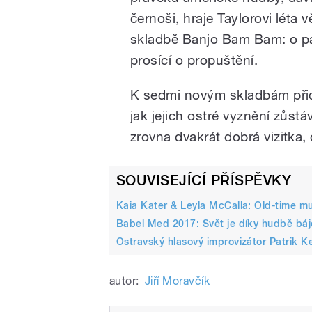
černoši, hraje Taylorovi léta
skladbě Banjo Bam Bam: o past
prosící o propuštění.
K sedmi novým skladbám přida
jak jejich ostré vyznění zůstá
zrovna dvakrát dobrá vizitka
SOUVISEJÍCÍ PŘÍSPĚVKY
Kaia Kater & Leyla McCalla: Old-time mus
Babel Med 2017: Svět je díky hudbě bá
Ostravský hlasový improvizátor Patrik K
autor:
Jiří Moravčík