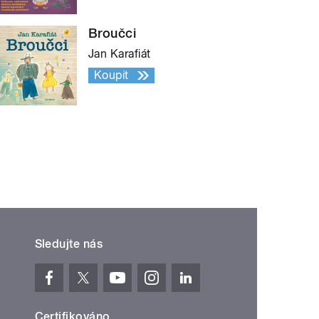
Broučci
Jan Karafiát
Koupit
Sledujte nás
Certifikováno