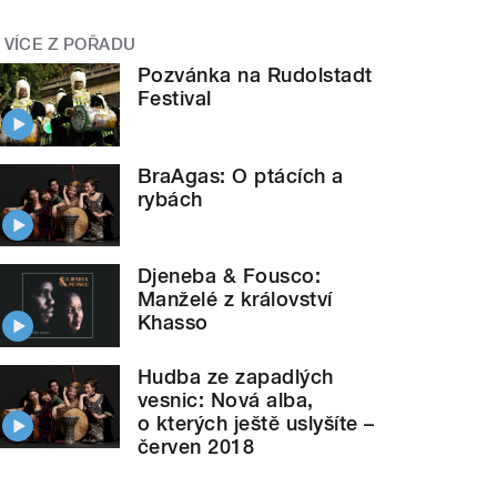
VÍCE Z POŘADU
Pozvánka na Rudolstadt
Festival
BraAgas: O ptácích a
rybách
Djeneba & Fousco:
Manželé z království
Khasso
Hudba ze zapadlých
vesnic: Nová alba,
o kterých ještě uslyšíte –
červen 2018