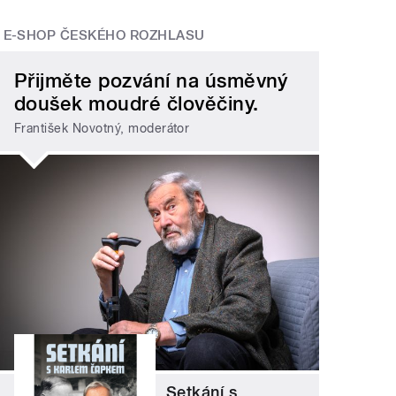
E-SHOP ČESKÉHO ROZHLASU
Přijměte pozvání na úsměvný
doušek moudré člověčiny.
František Novotný, moderátor
Setkání s