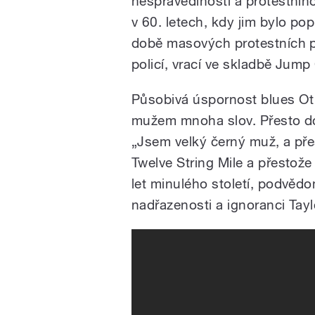
nespravedlnosti a protestníh
v 60. letech, kdy jim bylo po
době masových protestních 
policí, vrací ve skladbě Jump
Působivá úspornost blues Oti
mužem mnoha slov. Přesto do
„Jsem velký černý muž, a pře
Twelve String Mile a přestože
let minulého století, podvěd
nadřazenosti a ignoranci Taylo