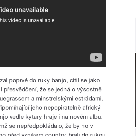
zal poprvé do ruky banjo, cítil se jako
ehl přesvědčení, že se jedná o výsostně
luegrassem a minstrelskými estrádami.
ipomínající jeho nepopiratelně africký
jo vedle kytary hraje i na novém albu.
němž se nepředpokládalo, že by ho v
o před vznikem country, brali do rukou