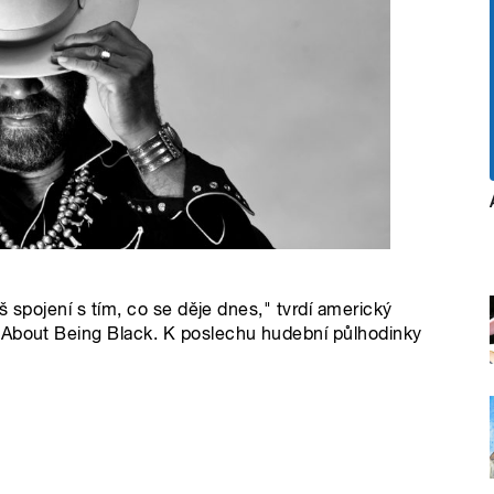
íš spojení s tím, co se děje dnes," tvrdí americký
 About Being Black. K poslechu hudební půlhodinky