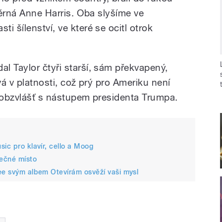
 věrná Anne Harris. Oba slyšíme ve
i šílenství, ve které se ocitl otrok
l Taylor čtyři starší, sám překvapený,
vá v platnosti, což prý pro Ameriku není
, obzvlášť s nástupem presidenta Trumpa.
ic pro klavír, cello a Moog
ječné místo
ee svým albem Otevírám osvěží vaši mysl