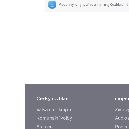
Všechny díly pořadu na mujRozhlas
Český rozhlas
mujRo
Válka na Ukrajině
Živé v
Komunální volby
Audioa
Stanice
Podca