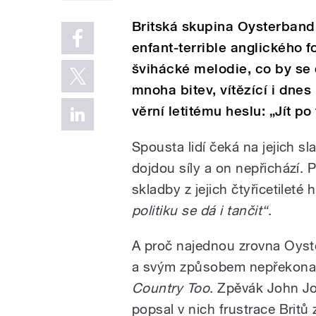
Britská skupina Oysterband
enfant-terrible anglického fo
švihácké melodie, co by se
mnoha bitev, vítězící i dne
věrní letitému heslu: „Jít po
Spousta lidí čeká na jejich 
dojdou síly a on nepřichází. 
skladby z jejich čtyřicetileté
politiku se dá i tančit“
.
A proč najednou zrovna Oyste
a svým způsobem nepřekonate
Country Too
. Zpěvák John Jo
popsal v nich frustrace Britů