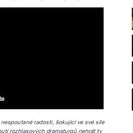
nespoutané radosti, šokující ve své síle
utí rozhlasových dramaturgů nehrát ty