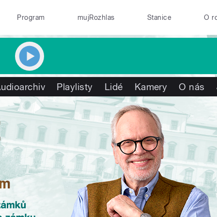
Program
mujRozhlas
Stanice
O r
udioarchiv
Playlisty
Lidé
Kamery
O nás