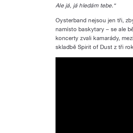
Ale já, já hledám tebe.“
Oysterband nejsou jen tři, zb
namísto baskytary – se ale bě
koncerty zvali kamarády, mez
skladbě Spirit of Dust z tři 