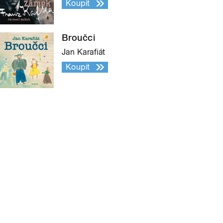
Koupit
Broučci
Jan Karafiát
Koupit