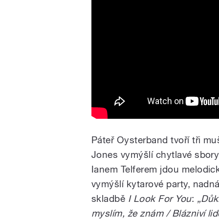
Páteř Oysterband tvoří tři m
Jones vymýšlí chytlavé sbory
Ianem Telferem jdou melodick
vymýšlí kytarové party, nadn
skladbě
I Look For You
:
„Důkl
myslím, že znám / Blázniví lid