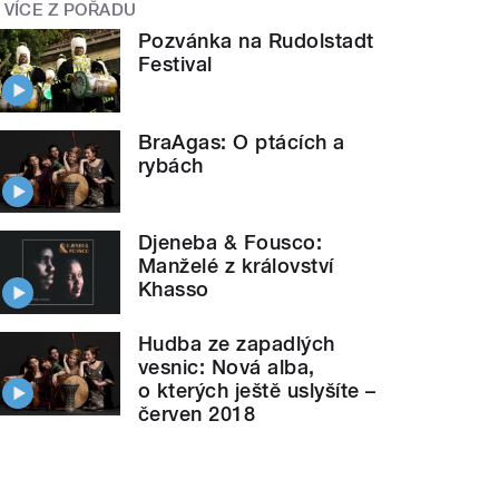
VÍCE Z POŘADU
Pozvánka na Rudolstadt
Festival
BraAgas: O ptácích a
rybách
Djeneba & Fousco:
Manželé z království
Khasso
Hudba ze zapadlých
vesnic: Nová alba,
o kterých ještě uslyšíte –
červen 2018