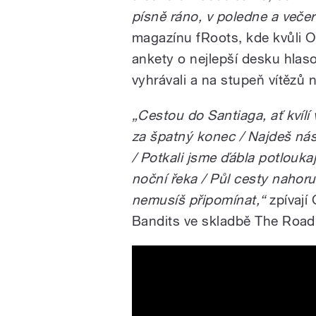
písně ráno, v poledne a večer 
magazínu fRoots, kde kvůli 
ankety o nejlepší desku hlaso
vyhrávali a na stupeň vítězů n
„Cestou do Santiaga, ať kvílí 
za špatný konec / Najdeš ná
/ Potkali jsme ďábla potlouka
noční řeka / Půl cesty nahoru
nemusíš připomínat,“
zpívají
Bandits ve skladbě The Road