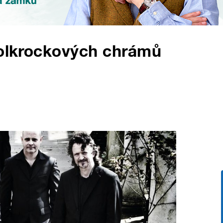
folkrockových chrámů
c