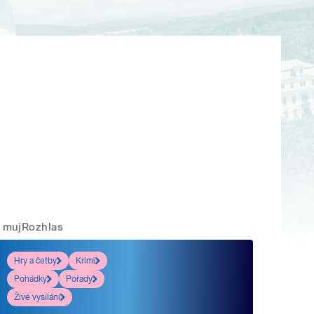
mujRozhlas
Hry a četby
Krimi
Pohádky
Pořady
Živé vysílání