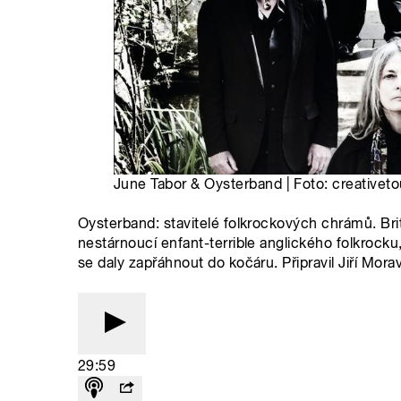
June Tabor & Oysterband | Foto: creativeto
Oysterband: stavitelé folkrockových chrámů. Br
nestárnoucí enfant-terrible anglického folkrocku,
se daly zapřáhnout do kočáru. Připravil Jiří Morav
29:59