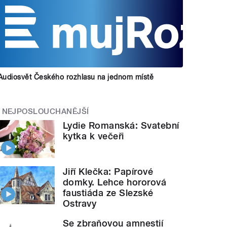
Audiosvět Českého rozhlasu na jednom místě
NEJPOSLOUCHANĚJŠÍ
Lydie Romanská: Svatební
kytka k večeři
Jiří Klečka: Papírové
domky. Lehce hororová
faustiáda ze Slezské
Ostravy
Se zbraňovou amnestií