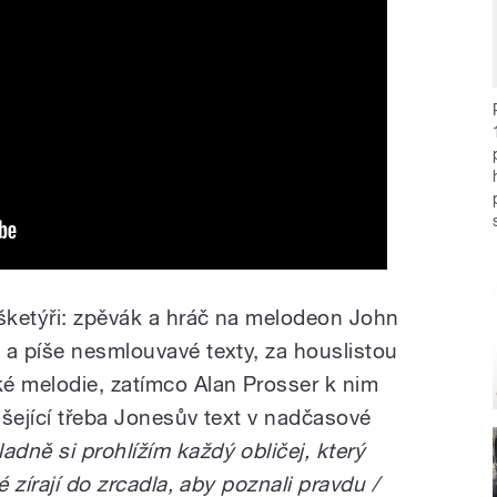
ušketýři: zpěvák a hráč na melodeon John
 a píše nesmlouvavé texty, za houslistou
é melodie, zatímco Alan Prosser k nim
ášející třeba Jonesův text v nadčasové
adně si prohlížím každý obličej, který
é zírají do zrcadla, aby poznali pravdu /