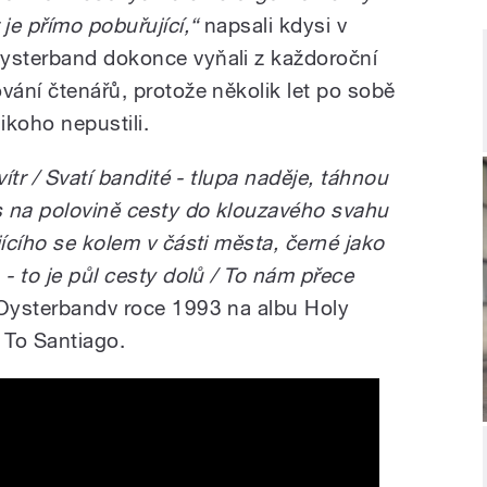
je přímo pobuřující,“
napsali kdysi v
Oysterband dokonce vyňali z každoroční
vání čtenářů, protože několik let po sobě
ikoho nepustili.
vítr / Svatí bandité - tlupa naděje, táhnou
s na polovině cesty do klouzavého svahu
jícího se kolem v části města, černé jako
 - to je půl cesty dolů / To nám přece
 Oysterbandv roce 1993 na albu Holy
 To Santiago.