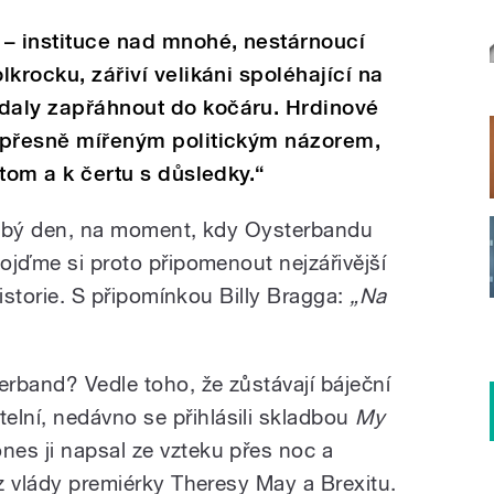
 – instituce nad mnohé, nestárnoucí
lkrocku, zářiví velikáni spoléhající na
 daly zapřáhnout do kočáru. Hrdinové
s přesně mířeným politickým názorem,
 tom a k čertu s důsledky.“
slabý den, na moment, kdy Oysterbandu
Pojďme si proto připomenout nejzářivější
 historie. S připomínkou Billy Bragga:
„Na
rband? Vedle toho, že zůstávají báječní
lní, nedávno se přihlásili skladbou
My
nes ji napsal ze vzteku přes noc a
 z vlády premiérky Theresy May a Brexitu.