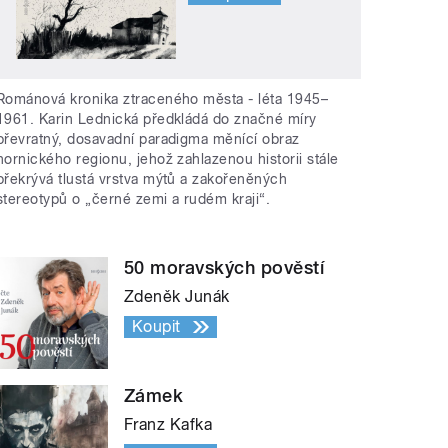
Románová kronika ztraceného města - léta 1945–
1961. Karin Lednická předkládá do značné míry
převratný, dosavadní paradigma měnící obraz
hornického regionu, jehož zahlazenou historii stále
překrývá tlustá vrstva mýtů a zakořeněných
stereotypů o „černé zemi a rudém kraji“.
50 moravských pověstí
Zdeněk Junák
Koupit
Zámek
Franz Kafka