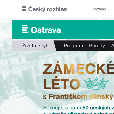
Přejít k hlavnímu obsahu
iRozhlas
Životní styl
Program
Pořady
A