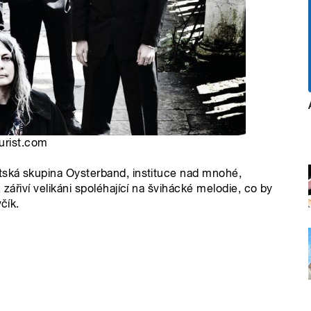
urist.com
itská skupina Oysterband, instituce nad mnohé,
 zářiví velikáni spoléhající na švihácké melodie, co by
čík.