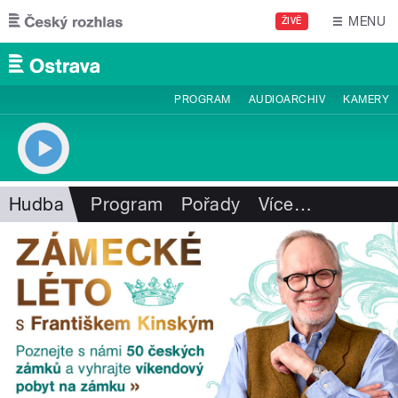
Přejít k hlavnímu obsahu
MENU
ŽIVĚ
PROGRAM
AUDIOARCHIV
KAMERY
Hudba
Program
Pořady
Více
…