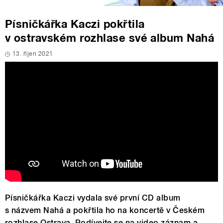
Písničkářka Kaczi pokřtila
v ostravském rozhlase své album Nahá
13. říjen 2021
Písničkářka Kaczi vydala své první CD album
s názvem Nahá a pokřtila ho na koncertě v Českém
rozhlase Ostrava. Podívejte se na video záznam a