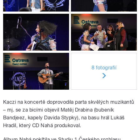
8 fotografií
Kaczi na koncertě doprovodila parta skvělých muzikantů
– mj. se za bicími objevil Matěj Drabina (bubeník
Bandjeez, kapely Davida Stypky), na basu hrál Lukáš
Hradil, který CD Nahá produkoval.
Album Nahá pokřtila ve Studiu 1 Českého rozhlasu