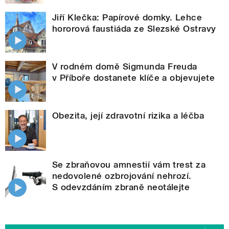
Jiří Klečka: Papírové domky. Lehce
hororová faustiáda ze Slezské Ostravy
V rodném domě Sigmunda Freuda
v Příboře dostanete klíče a objevujete
Obezita, její zdravotní rizika a léčba
Se zbraňovou amnestií vám trest za
nedovolené ozbrojování nehrozí.
S odevzdáním zbraně neotálejte