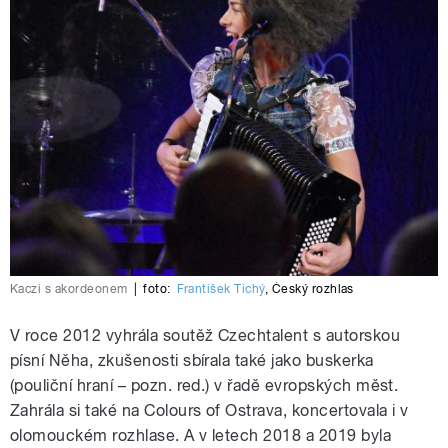
Kaczi s akordeonem
|
foto:
František Tichý
,
Český rozhlas
V roce 2012 vyhrála soutěž Czechtalent s autorskou
písní Něha, zkušenosti sbírala také jako buskerka
(pouliční hraní – pozn. red.) v řadě evropských měst.
Zahrála si také na Colours of Ostrava, koncertovala i v
olomouckém rozhlase. A v letech 2018 a 2019 byla