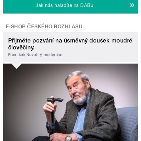
Jak nás naladíte na DABu
E-SHOP ČESKÉHO ROZHLASU
Přijměte pozvání na úsměvný doušek moudré
člověčiny.
František Novotný, moderátor