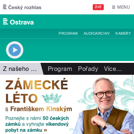
Přejít k hlavnímu obsahu
MENU
ŽIVĚ
PROGRAM
AUDIOARCHIV
KAMERY
Z našeho vysílání
Program
Pořady
Více
…