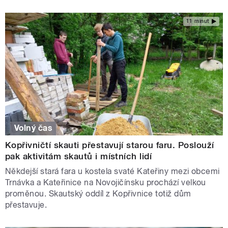
11 minut
Volný čas
Kopřivničtí skauti přestavují starou faru. Poslouží
pak aktivitám skautů i místních lidí
Někdejší stará fara u kostela svaté Kateřiny mezi obcemi
Trnávka a Kateřinice na Novojičínsku prochází velkou
proměnou. Skautský oddíl z Kopřivnice totiž dům
přestavuje.