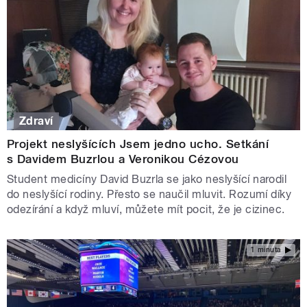
Zdraví
Projekt neslyšících Jsem jedno ucho. Setkání
s Davidem Buzrlou a Veronikou Cézovou
Student medicíny David Buzrla se jako neslyšící narodil
do neslyšící rodiny. Přesto se naučil mluvit. Rozumí díky
odezírání a když mluví, můžete mít pocit, že je cizinec.
1 minuta