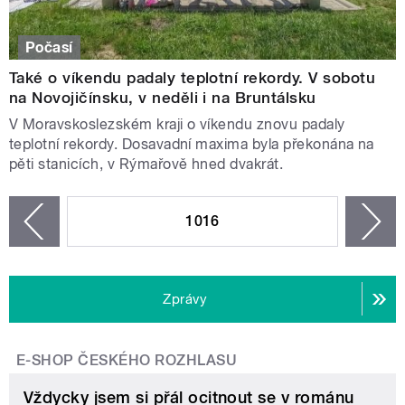
Počasí
Také o víkendu padaly teplotní rekordy. V sobotu
na Novojičínsku, v neděli i na Bruntálsku
V Moravskoslezském kraji o víkendu znovu padaly
teplotní rekordy. Dosavadní maxima byla překonána na
pěti stanicích, v Rýmařově hned dvakrát.
STRÁNKY
1016
n
zí
Zprávy
E-SHOP ČESKÉHO ROZHLASU
Vždycky jsem si přál ocitnout se v románu