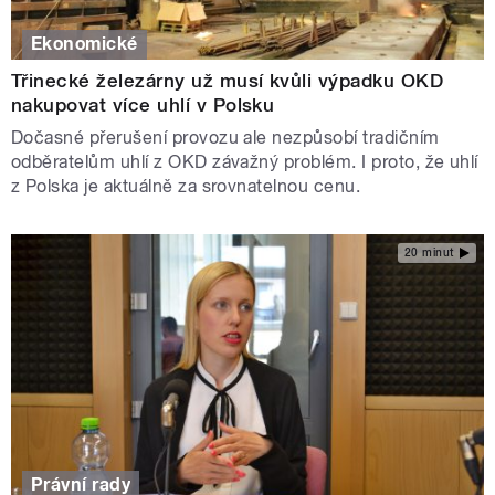
Ekonomické
Třinecké železárny už musí kvůli výpadku OKD
nakupovat více uhlí v Polsku
Dočasné přerušení provozu ale nezpůsobí tradičním
odběratelům uhlí z OKD závažný problém. I proto, že uhlí
z Polska je aktuálně za srovnatelnou cenu.
20 minut
Právní rady