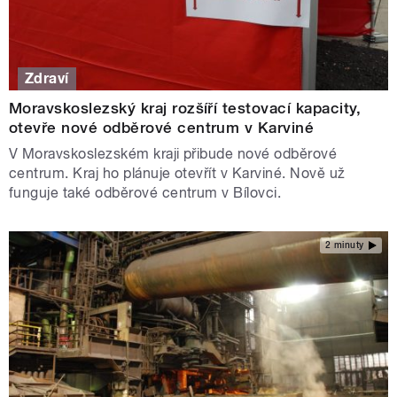
Zdraví
Moravskoslezský kraj rozšíří testovací kapacity,
otevře nové odběrové centrum v Karviné
V Moravskoslezském kraji přibude nové odběrové
centrum. Kraj ho plánuje otevřít v Karviné. Nově už
funguje také odběrové centrum v Bílovci.
2 minuty