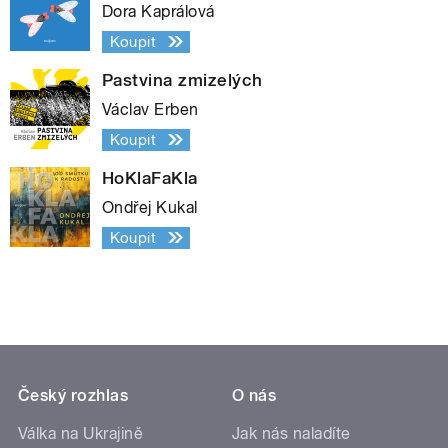
Dora Kaprálová
Koupit
Pastvina zmizelých
Václav Erben
Koupit
HoKlaFaKla
Ondřej Kukal
Koupit
Český rozhlas
O nás
Válka na Ukrajině
Jak nás naladíte