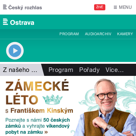
Přejít k hlavnímu obsahu
MENU
ŽIVĚ
PROGRAM
AUDIOARCHIV
KAMERY
Z našeho vysílání
Program
Pořady
Více
…