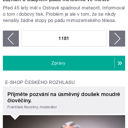
Před 45 lety měl v Ostravě spadnout meteorit. Informoval
o tom i dobový tisk. Problém je ale v tom, že se nikdy
nenašly žádné stopy po pádu mimozemského tělesa.
STRÁNKY
1181
n
zí
Zprávy
E-SHOP ČESKÉHO ROZHLASU
Přijměte pozvání na úsměvný doušek moudré
člověčiny.
František Novotný, moderátor