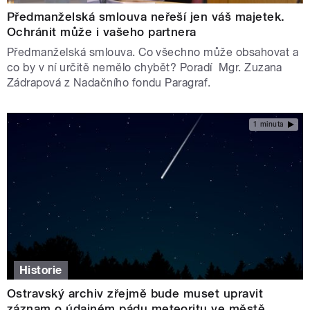
Předmanželská smlouva neřeší jen váš majetek.
Ochránit může i vašeho partnera
Předmanželská smlouva. Co všechno může obsahovat a
co by v ní určitě nemělo chybět? Poradí Mgr. Zuzana
Zádrapová z Nadačního fondu Paragraf.
1 minuta
Historie
Ostravský archiv zřejmě bude muset upravit
záznam o údajném pádu meteoritu ve městě