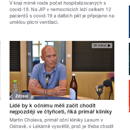
V kraji mírně roste počet hospitalizovaných s
covid-19. Na JIP v nemocnicích leží celkem 12
pacientů s covid-19 a dalších pět je připojeno na
umělou plicní ventilaci.
28 minut
Zdraví
Lidé by k očnímu měli začít chodit
nejpozději ve čtyřiceti, říká primář kliniky
Martin Choleva, primář oční kliniky Lexum v
Ostravě, v Lékárně vysvětlil, proč je třeba chodit