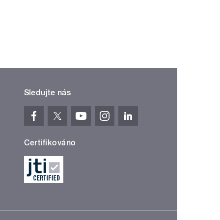
í ›
oslední »
Sledujte nás
Certifikováno