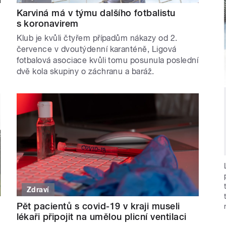
Karviná má v týmu dalšího fotbalistu
s koronavirem
Klub je kvůli čtyřem případům nákazy od 2.
července v dvoutýdenní karanténě, Ligová
fotbalová asociace kvůli tomu posunula poslední
dvě kola skupiny o záchranu a baráž.
Zdraví
Pět pacientů s covid-19 v kraji museli
lékaři připojit na umělou plicní ventilaci