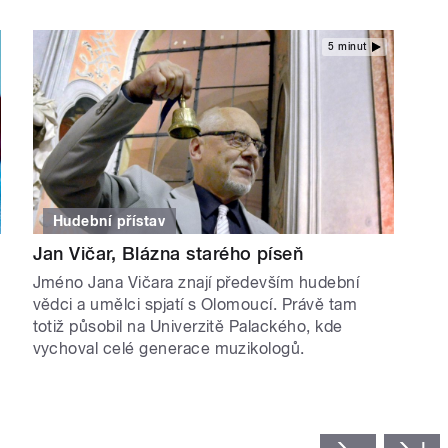
5 minut
Hudební přístav
Jan Vičar, Blázna starého píseň
Jméno Jana Vičara znají především hudební
vědci a umělci spjatí s Olomoucí. Právě tam
totiž působil na Univerzitě Palackého, kde
vychoval celé generace muzikologů.