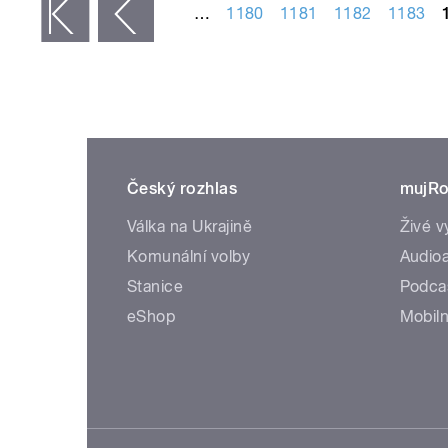
…
1180
1181
1182
1183
 první
‹ předchozí
Český rozhlas
mujRo
Válka na Ukrajině
Živé v
Komunální volby
Audioa
Stanice
Podca
eShop
Mobiln