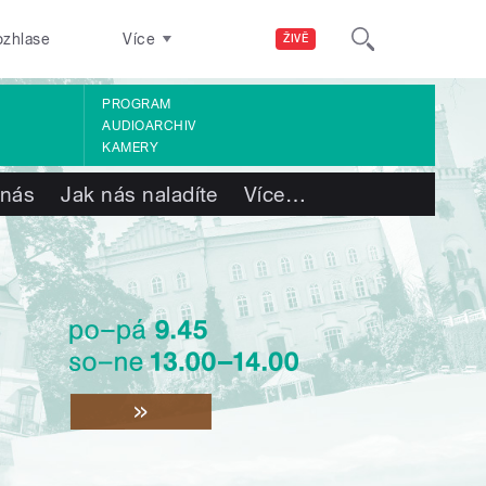
ozhlase
Více
ŽIVĚ
PROGRAM
AUDIOARCHIV
KAMERY
 nás
Jak nás naladíte
Více
…