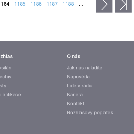
1184
1185
1186
1187
1188
…
následujíc
p
zhlas
O nás
ysílání
Jak nás naladíte
rchiv
Nápověda
sty
Lidé v rádiu
í aplikace
Kariéra
Kontakt
Rozhlasový poplatek