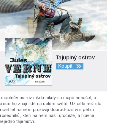
Tajuplný ostrov
Koupit
Lincolnův ostrov nikdo nikdy na mapě nenašel, a
přece ho znají lidé na celém světě. Už déle než sto
třicet let na něm prožívají dobrodružství s pěticí
trosečníků, kteří na něm našli útočiště, a hlavně
nejedno tajemství.