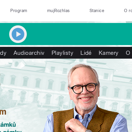
Program
mujRozhlas
Stanice
O r
ady
Audioarchiv
Playlisty
Lidé
Kamery
O