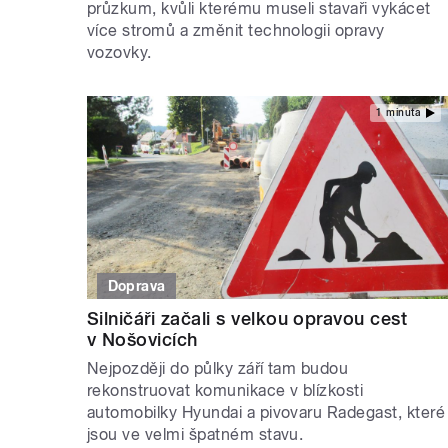
průzkum, kvůli kterému museli stavaři vykácet
více stromů a změnit technologii opravy
vozovky.
1 minuta
Doprava
Silničáři začali s velkou opravou cest
v Nošovicích
Nejpozději do půlky září tam budou
rekonstruovat komunikace v blízkosti
automobilky Hyundai a pivovaru Radegast, které
jsou ve velmi špatném stavu.