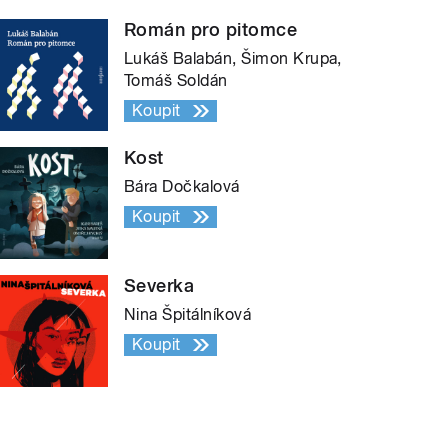
Román pro pitomce
Lukáš Balabán, Šimon Krupa,
Tomáš Soldán
Koupit
Kost
Bára Dočkalová
Koupit
Severka
Nina Špitálníková
Koupit