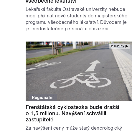
všeobecné lékařství
Lékařská fakulta Ostravské univerzity nebude
moci přijímat nové studenty do magisterského
programu všeobecného lékařství. Důvodem je
její nedostatečné personální obsazení.
2 minuty
Regionální
Frenštátská cyklostezka bude dražší
o 1,5 milionu. Navýšení schválili
zastupitelé
Za navýšení ceny může starý dendrologický