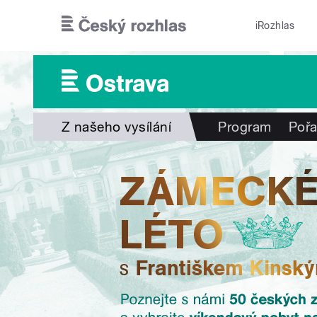
Přejít k hlavnímu obsahu
iRozhlas
Z našeho vysílání
Program
Poř