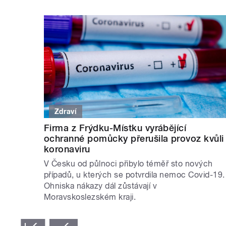
Zdraví
Firma z Frýdku-Místku vyrábějící
ochranné pomůcky přerušila provoz kvůli
koronaviru
V Česku od půlnoci přibylo téměř sto nových
případů, u kterých se potvrdila nemoc Covid-19.
Ohniska nákazy dál zůstávají v
Moravskoslezském kraji.
STRÁNKY