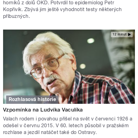
horníků z dolů OKD. Potvrdil to epidemiolog Petr
Kopřivík. Zbývá jim ještě vyhodnotit testy některých
příbuzných.
12 minut
Rozhlasová historie
Vzpomínka na Ludvíka Vaculíka
Valach rodem i povahou přišel na svět v červenci 1926 a
odešel v červnu 2015. V 60. letech působil v pražském
rozhlase a jezdil natáčet také do Ostravy.