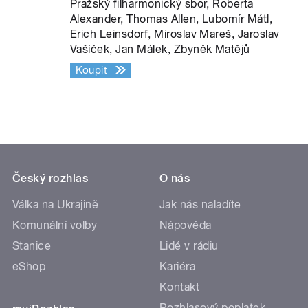
Pražský filharmonický sbor, Roberta
Alexander, Thomas Allen, Lubomír Mátl,
Erich Leinsdorf, Miroslav Mareš, Jaroslav
Vašíček, Jan Málek, Zbyněk Matějů
Koupit
Český rozhlas
O nás
Válka na Ukrajině
Jak nás naladíte
Komunální volby
Nápověda
Stanice
Lidé v rádiu
eShop
Kariéra
Kontakt
Rozhlasový poplatek