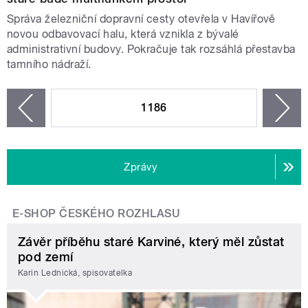
Správa železniční dopravní cesty otevřela v Havířově
novou odbavovací halu, která vznikla z bývalé
administrativní budovy. Pokračuje tak rozsáhlá přestavba
tamního nádraží.
STRÁNKY
1186
n
zí
Zprávy
E-SHOP ČESKÉHO ROZHLASU
Závěr příběhu staré Karviné, který měl zůstat
pod zemí
Karin Lednická, spisovatelka