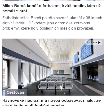
Milan Baroš končí s fotbalem, kvůli achilovkám už
nemůže hrát
Fotbalista Milan Baroš po této sezoně ukončí v 38 letech
aktivní kariéru. Důvodem jsou chronické zdravotní
problémy, které ho v posledních měsících provázejí.
1 minuta
Cestování
Havířovské nádraží má novou odbavovací halu, ze
staré bude multifunkční prostor