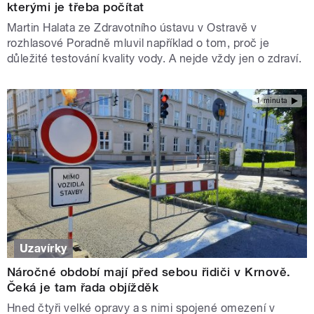
kterými je třeba počítat
Martin Halata ze Zdravotního ústavu v Ostravě v
rozhlasové Poradně mluvil například o tom, proč je
důležité testování kvality vody. A nejde vždy jen o zdraví.
1 minuta
Uzavírky
Náročné období mají před sebou řidiči v Krnově.
Čeká je tam řada objížděk
Hned čtyři velké opravy a s nimi spojené omezení v