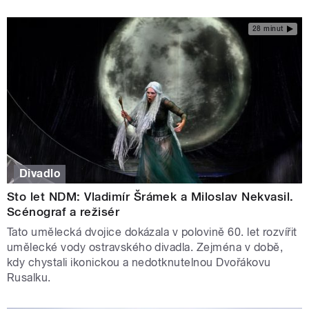
28 minut
Divadlo
Sto let NDM: Vladimír Šrámek a Miloslav Nekvasil.
Scénograf a režisér
Tato umělecká dvojice dokázala v polovině 60. let rozvířit
umělecké vody ostravského divadla. Zejména v době,
kdy chystali ikonickou a nedotknutelnou Dvořákovu
Rusalku.