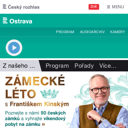
Přejít k hlavnímu obsahu
MENU
ŽIVĚ
PROGRAM
AUDIOARCHIV
KAMERY
Z našeho vysílání
Program
Pořady
Více
…