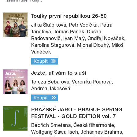
zemi a rudém kraji“.
Toulky první republikou 26-50
Jitka Škápíková, Petr Vodička, Petra
Tanclová, Tomáš Pánek, Dušan
Radovanovič, Ivan Malý, Ondřej Nováček,
Karolína Stegurová, Michal Dlouhý, Miloš
Vaněček
Koupit
Jezte, ať vám to sluší
Tereza Bebarová, Veronika Pourová,
Andrea Jakešová
Koupit
PRAŽSKÉ JARO - PRAGUE SPRING
FESTIVAL - GOLD EDITION vol. 7
Bedřich Smetana, Česká filharmonie,
Wolfgang Sawallisch, Johannes Brahms,