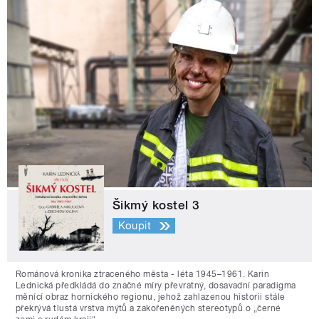
Šikmý kostel 3
Koupit
Románová kronika ztraceného města - léta 1945–1961. Karin
Lednická předkládá do značné míry převratný, dosavadní paradigma
měnící obraz hornického regionu, jehož zahlazenou historii stále
překrývá tlustá vrstva mýtů a zakořeněných stereotypů o „černé