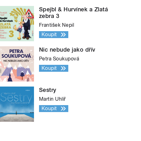
Spejbl & Hurvínek a Zlatá
zebra 3
František Nepil
Koupit
Nic nebude jako dřív
Petra Soukupová
Koupit
Sestry
Martin Uhlíř
Koupit