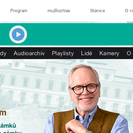
Program
mujRozhlas
Stanice
O r
ady
Audioarchiv
Playlisty
Lidé
Kamery
O