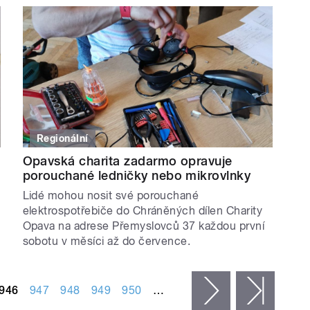
Regionální
Opavská charita zadarmo opravuje
porouchané ledničky nebo mikrovlnky
Lidé mohou nosit své porouchané
elektrospotřebiče do Chráněných dílen Charity
Opava na adrese Přemyslovců 37 každou první
sobotu v měsíci až do července.
946
947
948
949
950
…
následující ›
posled