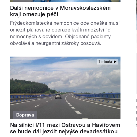
Další nemocnice v Moravskoslezském
kraji omezuje péči
Frýdeckomístecká nemocnice ode dneška musí
omezit plánované operace kvůli množství lidí
nemocných s covidem. Objednané pacienty
obvolává a neurgentní zákroky posouvá.
1 minuta
Doprava
Na silnici I/11 mezi Ostravou a Havířovem
se bude dál jezdit nejvýše devadesátkou