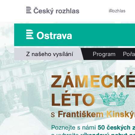
Přejít k hlavnímu obsahu
iRozhlas
Z našeho vysílání
Program
Poř