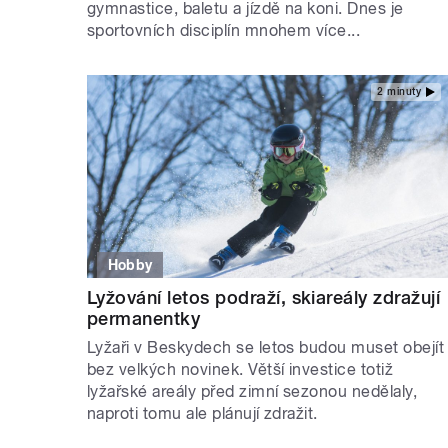
gymnastice, baletu a jízdě na koni. Dnes je
sportovních disciplín mnohem více...
2 minuty
Hobby
Lyžování letos podraží, skiareály zdražují
permanentky
Lyžaři v Beskydech se letos budou muset obejít
bez velkých novinek. Větší investice totiž
lyžařské areály před zimní sezonou nedělaly,
naproti tomu ale plánují zdražit.