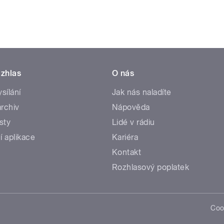
zhlas
O nás
ysílání
Jak nás naladíte
rchiv
Nápověda
sty
Lidé v rádiu
í aplikace
Kariéra
Kontakt
Rozhlasový poplatek
Coo