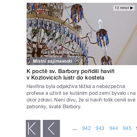
12 minut
Místní zajímavosti
K poctě sv. Barbory pořídili havíři
v Kozlovicích lustr do kostela
Havířina byla odjakživa těžká a nebezpečná
profese a uživit se kutáním pod zemí bývalo i na
úkor zdraví. Není divu, že si havíři tolik cenili své
patronky, svaté Barbory.
STRÁNKY
…
942
943
944
945
« první
‹ předchozí