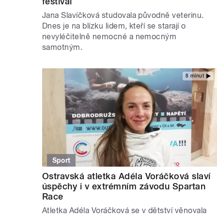
festival
Jana Slavíčková studovala původně veterinu.
Dnes je na blízku lidem, kteří se starají o
nevyléčitelně nemocné a nemocným
samotným.
8 minut
Sport
Ostravská atletka Adéla Voráčková slaví
úspěchy i v extrémním závodu Spartan
Race
Atletka Adéla Voráčková se v dětství věnovala