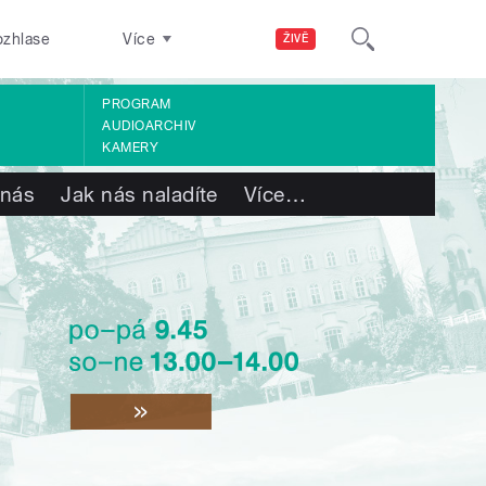
ozhlase
Více
ŽIVĚ
PROGRAM
AUDIOARCHIV
KAMERY
 nás
Jak nás naladíte
Více
…