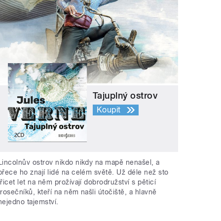
Tajuplný ostrov
Koupit
Lincolnův ostrov nikdo nikdy na mapě nenašel, a
přece ho znají lidé na celém světě. Už déle než sto
třicet let na něm prožívají dobrodružství s pěticí
trosečníků, kteří na něm našli útočiště, a hlavně
nejedno tajemství.