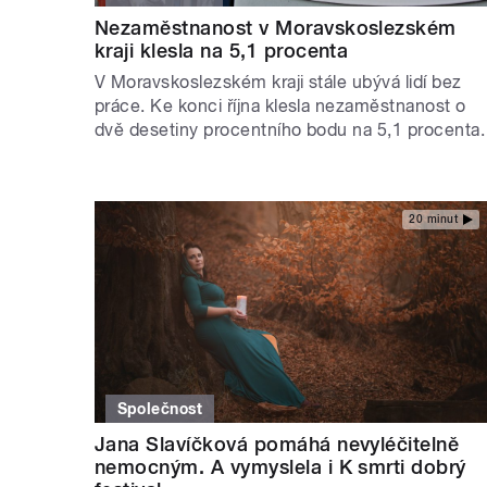
Nezaměstnanost v Moravskoslezském
kraji klesla na 5,1 procenta
V Moravskoslezském kraji stále ubývá lidí bez
práce. Ke konci října klesla nezaměstnanost o
dvě desetiny procentního bodu na 5,1 procenta.
20 minut
Společnost
Jana Slavíčková pomáhá nevyléčitelně
nemocným. A vymyslela i K smrti dobrý