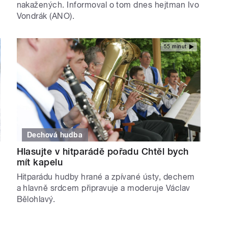
nakažených. Informoval o tom dnes hejtman Ivo
Vondrák (ANO).
55 minut
Dechová hudba
Hlasujte v hitparádě pořadu Chtěl bych
mít kapelu
Hitparádu hudby hrané a zpívané ústy, dechem
a hlavně srdcem připravuje a moderuje Václav
Bělohlavý.