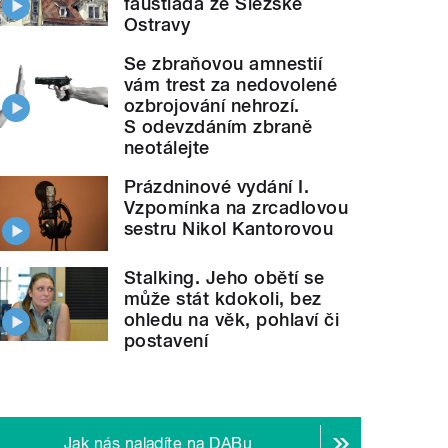
faustiáda ze Slezské
Ostravy
Se zbraňovou amnestií
vám trest za nedovolené
ozbrojování nehrozí.
S odevzdáním zbraně
neotálejte
Prázdninové vydání I.
Vzpomínka na zrcadlovou
sestru Nikol Kantorovou
Stalking. Jeho obětí se
může stát kdokoli, bez
ohledu na věk, pohlaví či
postavení
Jak nás naladíte na DABu