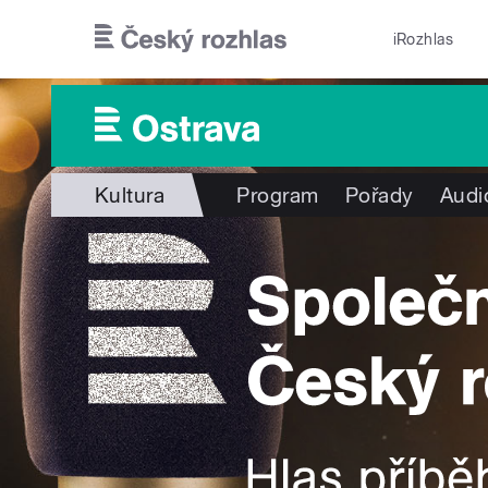
Přejít k hlavnímu obsahu
iRozhlas
Kultura
Program
Pořady
Audi