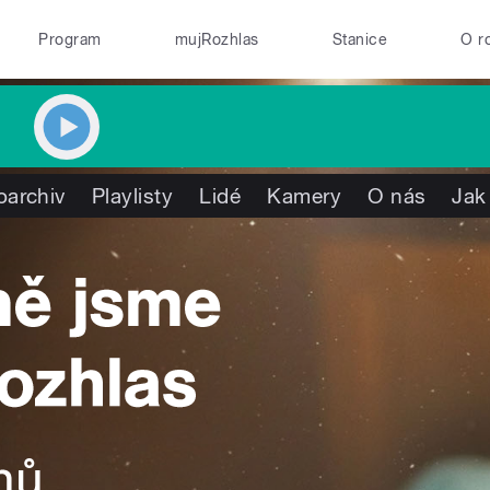
Program
mujRozhlas
Stanice
O r
oarchiv
Playlisty
Lidé
Kamery
O nás
Jak