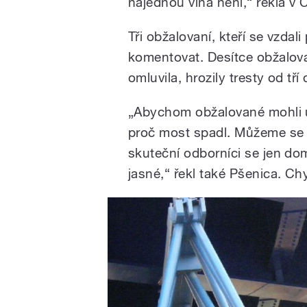
najednou vina není,“ řekla v 
Tři obžalovaní, kteří se vzdal
komentovat. Desítce obžalova
omluvila, hrozily tresty od tří 
„Abychom obžalované mohli u
proč most spadl. Můžeme se n
skuteční odborníci se jen dom
jasné,“ řekl také Pšenica. Ch