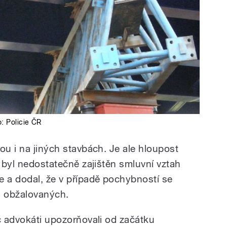
o:
Policie ČR
ou i na jiných stavbách. Je ale hloupost
e byl nedostatečně zajištěn smluvní vztah
e a dodal, že v případě pochybností se
h obžalovaných.
č advokáti upozorňovali od začátku