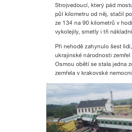
Strojvedoucí, který pád mostu
půl kilometru od něj, stačil 
ze 134 na 90 kilometrů v hodi
vykolejily, smetly i tři náklad
Při nehodě zahynulo šest lidí
ukrajinské národnosti zemřel
Osmou obětí se stala jedna z
zemřela v krakovské nemocnic