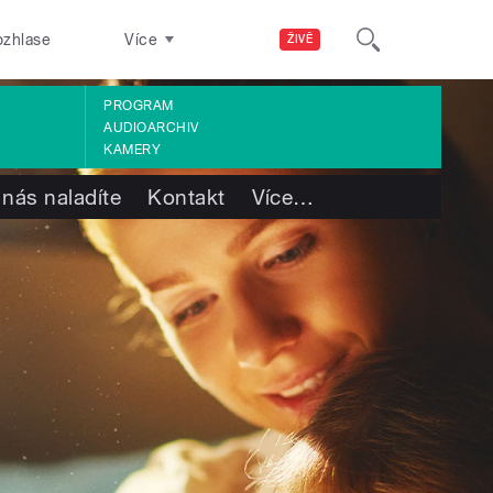
ozhlase
Více
ŽIVĚ
PROGRAM
AUDIOARCHIV
KAMERY
 nás naladíte
Kontakt
Více
…