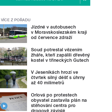
VÍCE Z POŘADU
Jízdné v autobusech
v Moravskoslezském kraji
od července zdraží
Soud potrestal vězením
žháře, kteří zapálili dřevěný
kostel v třineckých Gutech
V Jeseníkách hrozí ve
čtvrtek silný déšť s úhrny
až 40 milimetrů
Orlová po protestech
obyvatel zastavila plán na
stěhování centra pro
drogově závislé