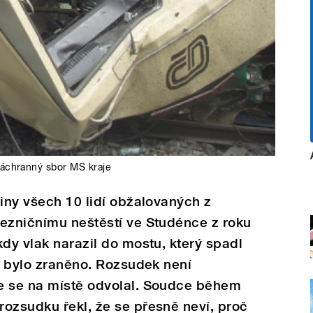
áchranný sbor MS kraje
viny všech 10 lidí obžalovaných z
lezničnímu neštěstí ve Studénce z roku
kdy vlak narazil do mostu, který spadl
95 bylo zraněno. Rozsudek není
e se na místě odvolal. Soudce během
ozsudku řekl, že se přesně neví, proč