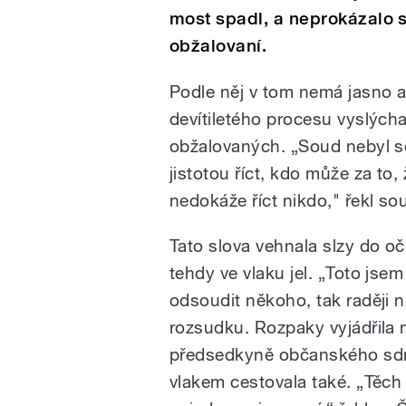
most spadl, a neprokázalo s
obžalovaní.
Podle něj v tom nemá jasno a
devítiletého procesu vyslýcha
obžalovaných. „Soud nebyl s
jistotou říct, kdo může za to
nedokáže říct nikdo," řekl s
Tato slova vehnala slzy do oč
tehdy ve vlaku jel. „Toto js
odsoudit někoho, tak raději n
rozsudku. Rozpaky vyjádřila
předsedkyně občanského sdru
vlakem cestovala také. „Těch