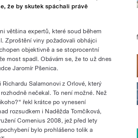
e, že by skutek spáchali právě
ni většina expertů, které soud během
l. Zproštění viny požadovali obhájci
chopen objektivně a se stoprocentní
, že most spadl. Obávám se, že to už dnes
oudce Jaromír Pšenica.
i Richardu Salamonovi z Orlové, který
em rozhodně nečekal. To není možné. Než
ikoho?“ řekl krátce po vynesení
 nad rozsudkem i Naděžda Tomčíková,
žení Comenius 2008, jež před lety
 pochybení bylo prohlášeno tolik a