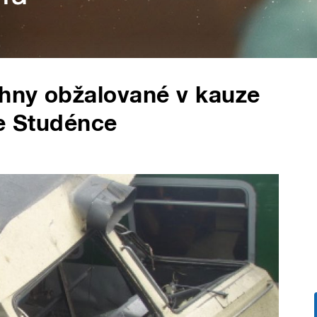
chny obžalované v kauze
ve Studénce