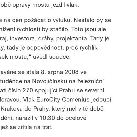
době opravy mostu jezdil vlak.
 na den požádat o výluku. Nestalo by se
nížení rychlosti by stačilo. Toto jsou ale
j, investora, dráhy, projektanta. Tady je
y, tady je odpovědnost, proč rychlík
rosek mostu,“ uvedl soudce.
avárie se stala 8. srpna 2008 ve
tudénce na Novojičínsku na železniční
rati číslo 270 spojující Prahu se severní
oravou. Vlak EuroCity Comenius jedoucí
 Krakova do Prahy, který měl v té době
dění, narazil v 10:30 do ocelové
ž se zřítila na trať.