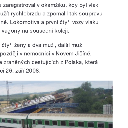
 zaregistroval v okamžiku, kdy byl vlak
použít rychlobrzdu a zpomalil tak soupravu
ně. Lokomotiva a první čtyři vozy vlaku
ní vagony na sousední koleji.
, čtyři ženy a dva muži, další muž
 později v nemocnici v Novém Jičíně.
e zraněných cestujících z Polska, která
i 26. září 2008.