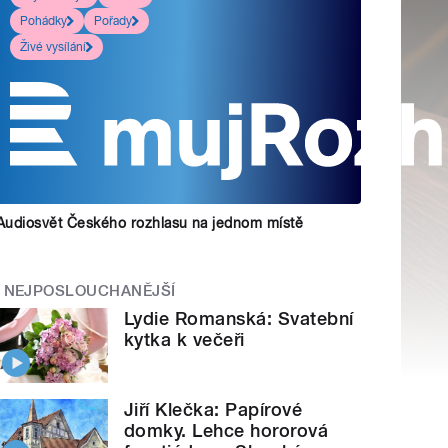
Pohádky
Pořady
Živé vysílání
Audiosvět Českého rozhlasu na jednom místě
NEJPOSLOUCHANĚJŠÍ
Lydie Romanská: Svatební
kytka k večeři
Jiří Klečka: Papírové
domky. Lehce hororová