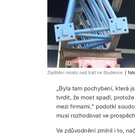
Zajištění mostu nad tratí ve Studénce
|
fot
„Byla tam pochybení, která js
tvrdit, že most spadl, protož
mezi firmami,“ podotkl soudc
musí rozhodovat ve prospěc
Ve zdůvodnění zmínil i to, na