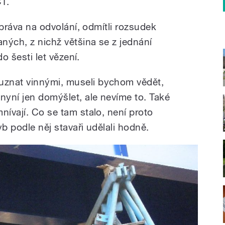
ČT.
i práva na odvolání, odmítli rozsudek
ných, z nichž většina se z jednání
do šesti let vězení.
znat vinnými, museli bychom vědět,
yní jen domýšlet, ale nevíme to. Také
nívají. Co se tam stalo, není proto
yb podle něj stavaři udělali hodně.