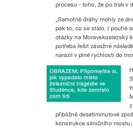
procesu - toho, že po trati v 
„Samotné dráhy mohly ze dne
pak to, co se stalo. I pouhé s
otázky na Moravskoslezský kra
potřeba řešit závažné následk
narazil v plné rychlosti do t
H
OBRAZEM: Připomeňte si,
jak vypadalo místo
S
železniční tragédie ve
t
Studénce, kde zemřelo
osm lidí
M
z
přibližně desetiminutové zpož
konstrukce silničního mostu, je