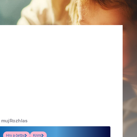
mujRozhlas
Hry a četby
Krimi