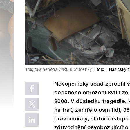
Tragická nehoda vlaku u Studénky
|
foto:
Hasičský z
Novojičínský soud zprostil 
obecného ohrožení kvůli že
2008. V důsledku tragédie, 
na trať, zemřelo osm lidí, 
pravomocný, státní zástupc
zdůvodnění osvobozujícího r