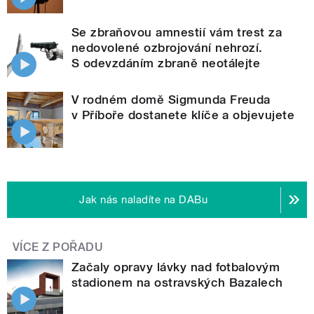
Se zbraňovou amnestií vám trest za
nedovolené ozbrojování nehrozí.
S odevzdáním zbraně neotálejte
V rodném domě Sigmunda Freuda
v Příboře dostanete klíče a objevujete
Jak nás naladíte na DABu
VÍCE Z POŘADU
Začaly opravy lávky nad fotbalovým
stadionem na ostravských Bazalech