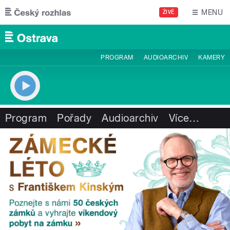
Přejít k hlavnímu obsahu
MENU
ŽIVĚ
PROGRAM
AUDIOARCHIV
KAMERY
Program
Pořady
Audioarchiv
Více
…