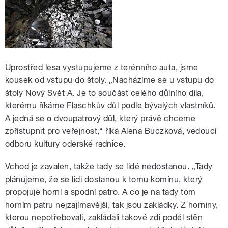
Uprostřed lesa vystupujeme z terénního auta, jsme
kousek od vstupu do štoly. „Nacházíme se u vstupu do
štoly Nový Svět A. Je to součást celého důlního díla,
kterému říkáme Flaschkův důl podle bývalých vlastníků.
A jedná se o dvoupatrový důl, který právě chceme
zpřístupnit pro veřejnost,“ říká Alena Buczková, vedoucí
odboru kultury oderské radnice.
Vchod je zavalen, takže tady se lidé nedostanou. „Tady
plánujeme, že se lidi dostanou k tomu komínu, který
propojuje horní a spodní patro. A co je na tady tom
horním patru nejzajímavější, tak jsou zakládky. Z horniny,
kterou nepotřebovali, zakládali takové zdi podél stěn