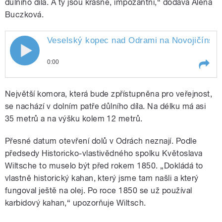
důlního díla. A ty jsou krásné, impozantní,“ dodává Alena
Buczková.
Veselský kopec nad Odrami na Novojičínsku s
0:00
Play /
Polášek.
Veselský kopec nad Odrami na
Největší komora, která bude zpřístupněna pro veřejnost,
Novojičínsku skrývá několik
zapomenutých a uzavřených štol.
se nachází v dolním patře důlního díla. Na délku má asi
Prohlédnout si jejich rozlehlé
35 metrů a na výšku kolem 12 metrů.
prostory budou moct za několik let
i turisté. Podrobnosti zjišťoval
Přesné datum otevření dolů v Odrách neznají. Podle
redaktor Michal
předsedy Historicko-vlastivědného spolku Květoslava
Wiltsche to muselo být před rokem 1850. „Dokládá to
vlastně historický kahan, který jsme tam našli a který
pause
fungoval ještě na olej. Po roce 1850 se už používal
karbidový kahan,“ upozorňuje Wiltsch.