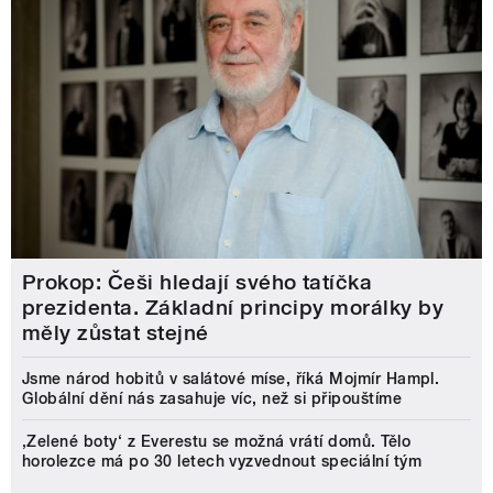
Prokop: Češi hledají svého tatíčka
prezidenta. Základní principy morálky by
měly zůstat stejné
Jsme národ hobitů v salátové míse, říká Mojmír Hampl.
Globální dění nás zasahuje víc, než si připouštíme
‚Zelené boty‘ z Everestu se možná vrátí domů. Tělo
horolezce má po 30 letech vyzvednout speciální tým