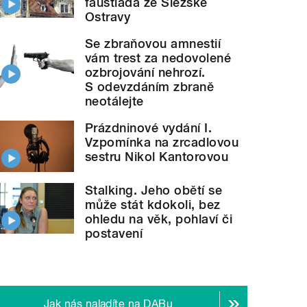
faustiáda ze Slezské
Ostravy
Se zbraňovou amnestií
vám trest za nedovolené
ozbrojování nehrozí.
S odevzdáním zbraně
neotálejte
Prázdninové vydání I.
Vzpomínka na zrcadlovou
sestru Nikol Kantorovou
Stalking. Jeho obětí se
může stát kdokoli, bez
ohledu na věk, pohlaví či
postavení
Jak nás naladíte na DABu