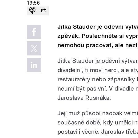
19:56
Jitka Stauder je oděvní výtv
zpěvák. Poslechněte si vyp
nemohou pracovat, ale neztr
Jitka Stauder je oděvní výtva
divadelní, filmoví herci, ale s
restauratéry nebo zápasníky 
neumí být pasivní. V divadle
Jaroslava Rusnáka.
Její muž působí naopak velm
současné době, kdy umělci ne
postavili věcně. Jaroslav třeb