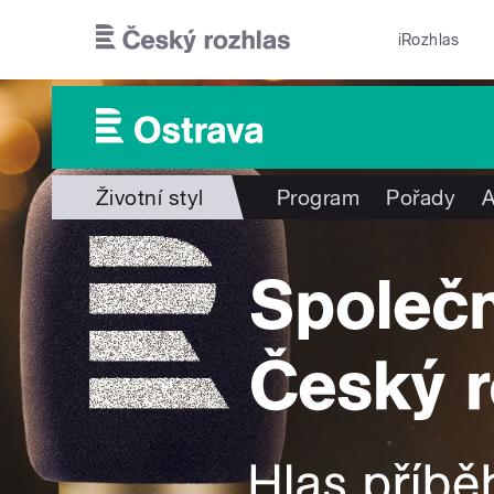
Přejít k hlavnímu obsahu
iRozhlas
Životní styl
Program
Pořady
A