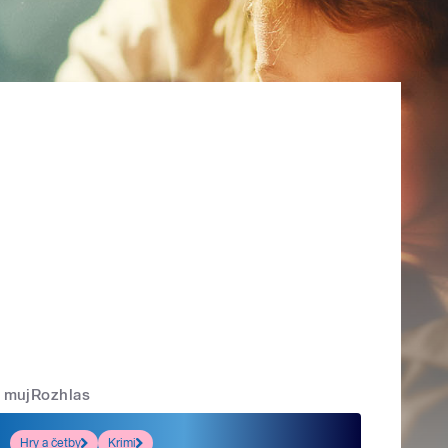
mujRozhlas
Hry a četby
Krimi