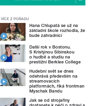
VÍCE Z POŘADU
Hana Chlupatá se už na
základní škole rozhodla, že
bude zahradnicí
Další rok v Bostonu.
S Kristýnou Sibinskou
o hudbě a studiu na
prestižní Berklee College
Hudební svět se dnes
odehrává především na
streamovacích
platformách, říká frontman
Myschak Bandu
Jak se od strojařiny
dostanete k péči o zdraví a