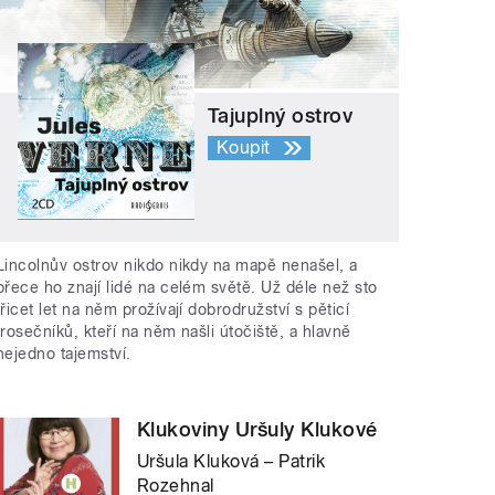
Tajuplný ostrov
Koupit
Lincolnův ostrov nikdo nikdy na mapě nenašel, a
přece ho znají lidé na celém světě. Už déle než sto
třicet let na něm prožívají dobrodružství s pěticí
trosečníků, kteří na něm našli útočiště, a hlavně
nejedno tajemství.
Klukoviny Uršuly Klukové
Uršula Kluková – Patrik
Rozehnal