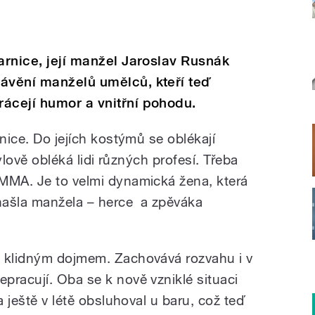
arnice, její manžel Jaroslav Rusnák
rávění manželů umělců, kteří teď
ácejí humor a vnitřní pohodu.
rnice. Do jejích kostýmů se oblékají
tylově obléká lidi různých profesí. Třeba
MMA. Je to velmi dynamická žena, která
 našla manžela – herce a zpěváka
i klidným dojmem. Zachovává rozvahu i v
pracují. Oba se k nově vzniklé situaci
a ještě v létě obsluhoval u baru, což teď