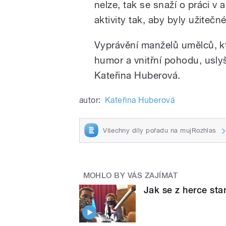
nelze, tak se snaží o práci v 
aktivity tak, aby byly užiteč
Vyprávění manželů umělců, kt
humor a vnitřní pohodu, uslyší
Kateřina Huberová.
autor:
Kateřina Huberová
Všechny díly pořadu na mujRozhlas
MOHLO BY VÁS ZAJÍMAT
Jak se z herce st