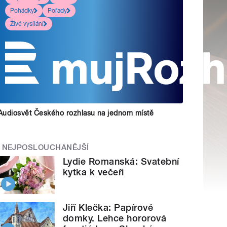
Pohádky
Pořady
Živé vysílání
Audiosvět Českého rozhlasu na jednom místě
NEJPOSLOUCHANĚJŠÍ
Lydie Romanská: Svatební
kytka k večeři
Jiří Klečka: Papírové
domky. Lehce hororová