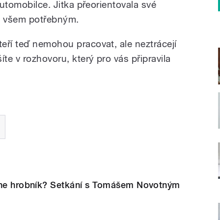
automobilce. Jitka přeorientovala své
né všem potřebným.
eří teď nemohou pracovat, ale neztrácejí
te v rozhovoru, který pro vás připravila
ane hrobník? Setkání s Tomášem Novotným