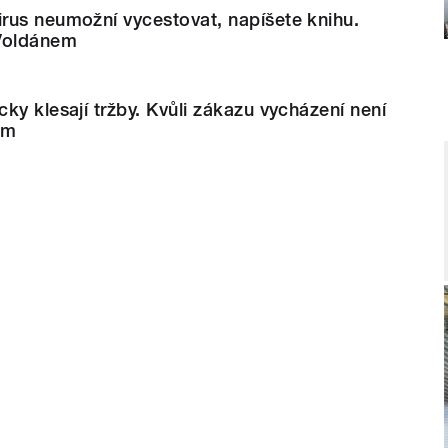
rus neumožní vycestovat, napíšete knihu.
 Voldánem
ky klesají tržby. Kvůli zákazu vycházení není
em