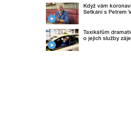
Když vám koronavi
Setkání s Petrem
Taxikářům dramatic
o jejich služby záj