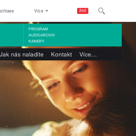
ozhlase
Více
ŽIVĚ
PROGRAM
AUDIOARCHIV
KAMERY
Jak nás naladíte
Kontakt
Více
…