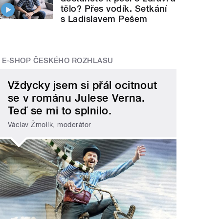
tělo? Přes vodík. Setkání
s Ladislavem Pešem
E-SHOP ČESKÉHO ROZHLASU
Vždycky jsem si přál ocitnout
se v románu Julese Verna.
Teď se mi to splnilo.
Václav Žmolík, moderátor