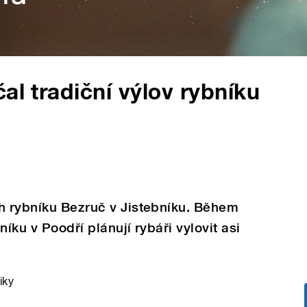
al tradiční výlov rybníku
eh rybníku Bezruč v Jistebníku. Během
íku v Poodří plánují rybáři vylovit asi
iky