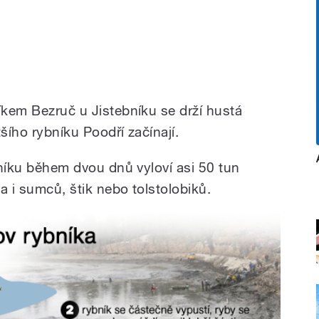
íkem Bezruč u Jistebníku se drží hustá
šího rybníku Poodří začínají.
ybníku během dvou dnů vyloví asi 50 tun
ba i sumců, štik nebo tolstolobiků.