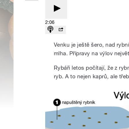
2:06
Venku je ještě šero, nad rybn
mlha. Přípravy na výlov největ
Rybáři letos počítají, že z r
ryb. A to nejen kaprů, ale tře