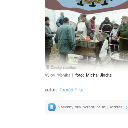
Výlov rybníka
|
foto:
Michal Jindra
autor:
Tomáš Pika
Všechny díly pořadu na mujRozhlas