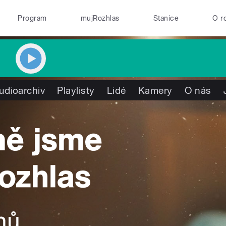
Program
mujRozhlas
Stanice
O r
udioarchiv
Playlisty
Lidé
Kamery
O nás