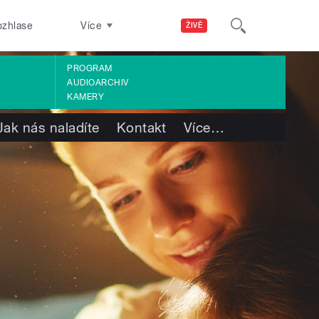
ozhlase
Více
ŽIVĚ
PROGRAM
AUDIOARCHIV
KAMERY
Jak nás naladíte
Kontakt
Více
…