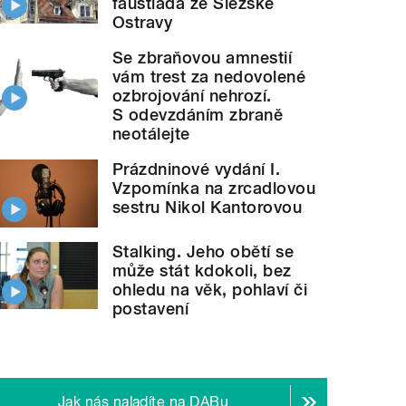
faustiáda ze Slezské
Ostravy
Se zbraňovou amnestií
vám trest za nedovolené
ozbrojování nehrozí.
S odevzdáním zbraně
neotálejte
Prázdninové vydání I.
Vzpomínka na zrcadlovou
sestru Nikol Kantorovou
Stalking. Jeho obětí se
může stát kdokoli, bez
ohledu na věk, pohlaví či
postavení
Jak nás naladíte na DABu