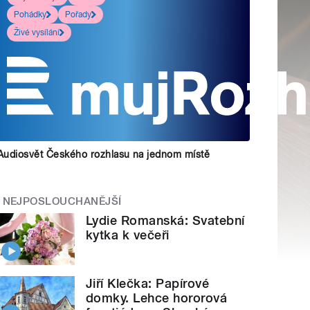
Pohádky
Pořady
Živé vysílání
Audiosvět Českého rozhlasu na jednom místě
NEJPOSLOUCHANĚJŠÍ
Lydie Romanská: Svatební
kytka k večeři
Jiří Klečka: Papírové
domky. Lehce hororová