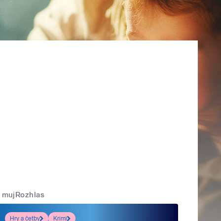
mujRozhlas
Hry a četby
Krimi