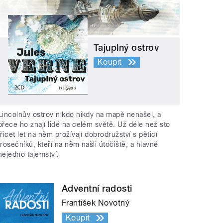
Tajuplný ostrov
Koupit
Lincolnův ostrov nikdo nikdy na mapě nenašel, a
přece ho znají lidé na celém světě. Už déle než sto
třicet let na něm prožívají dobrodružství s pěticí
trosečníků, kteří na něm našli útočiště, a hlavně
nejedno tajemství.
Adventní radosti
František Novotný
Koupit