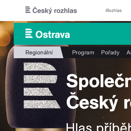
Přejít k hlavnímu obsahu
iRozhlas
Regionální
Program
Pořady
A