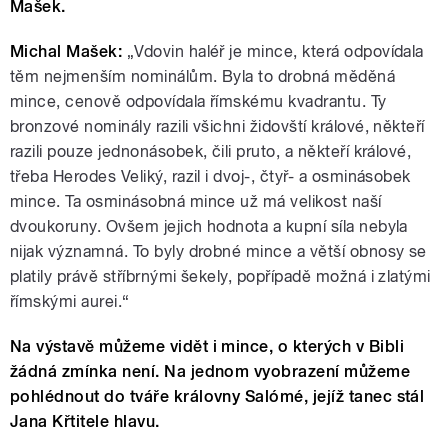
Mašek.
Michal Mašek:
„Vdovin haléř je mince, která odpovídala
těm nejmenším nominálům. Byla to drobná měděná
mince, cenově odpovídala římskému kvadrantu. Ty
bronzové nominály razili všichni židovští králové, někteří
razili pouze jednonásobek, čili pruto, a někteří králové,
třeba Herodes Veliký, razil i dvoj-, čtyř- a osminásobek
mince. Ta osminásobná mince už má velikost naší
dvoukoruny. Ovšem jejich hodnota a kupní síla nebyla
nijak významná. To byly drobné mince a větší obnosy se
platily právě stříbrnými šekely, popřípadě možná i zlatými
římskými aurei.“
Na výstavě můžeme vidět i mince, o kterých v Bibli
žádná zmínka není. Na jednom vyobrazení můžeme
pohlédnout do tváře královny Salómé, jejíž tanec stál
Jana Křtitele hlavu.