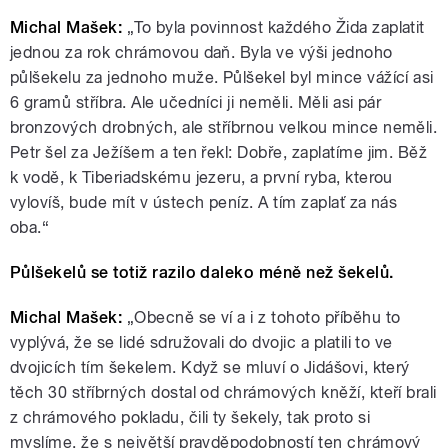
Michal Mašek:
„To byla povinnost každého Žida zaplatit
jednou za rok chrámovou daň. Byla ve výši jednoho
půlšekelu za jednoho muže. Půlšekel byl mince vážící asi
6 gramů stříbra. Ale učedníci ji neměli. Měli asi pár
bronzových drobných, ale stříbrnou velkou mince neměli.
Petr šel za Ježíšem a ten řekl: Dobře, zaplatíme jim. Běž
k vodě, k Tiberiadskému jezeru, a první ryba, kterou
vylovíš, bude mít v ústech peníz. A tím zaplať za nás
oba.“
Půlšekelů se totiž razilo daleko méně než šekelů.
Michal Mašek:
„Obecně se ví a i z tohoto příběhu to
vyplývá, že se lidé sdružovali do dvojic a platili to ve
dvojicích tím šekelem. Když se mluví o Jidášovi, který
těch 30 stříbrných dostal od chrámových kněží, kteří brali
z chrámového pokladu, čili ty šekely, tak proto si
myslíme, že s největší pravděpodobností ten chrámový