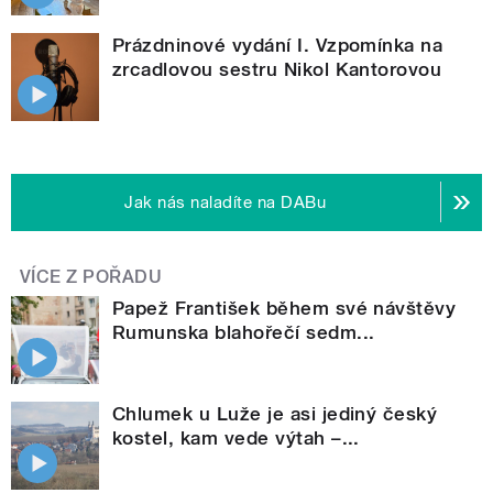
Prázdninové vydání I. Vzpomínka na
zrcadlovou sestru Nikol Kantorovou
Jak nás naladíte na DABu
VÍCE Z POŘADU
Papež František během své návštěvy
Rumunska blahořečí sedm...
Chlumek u Luže je asi jediný český
kostel, kam vede výtah –...