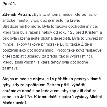
Petráň.
Zdeněk Petráň:
„Byla to stříbrná mince, kterou razilo
antické město Týros, což je město na břehu
Středozemního moře. Byla to taková obchodní mince,
která tam byla ražená někdy od roku 125 před Kristem a
pak byla ražena ještě dlouhá desetiletí. Byla to univerzální
mince, jakoby takové přímořské Euro, takže Židé ji
používali jako obchodní minci. Proto také když farizeové
chtěli zaplatit Jidášovi za zradu, tak si vybrali minci,
kterou znali všichni a která tehdy byla obchodně
zajímavá.“
Stejná mince se objevuje i v příběhu o penízy v tlamě
ryby, kdy za apoštolem Petrem přišli výběrčí
chrámové daně s požadavkem, aby zaplatil daň za
sebe i za Ježíše. K tomu další z autorů výstavy Michal
Mašek uvádí.