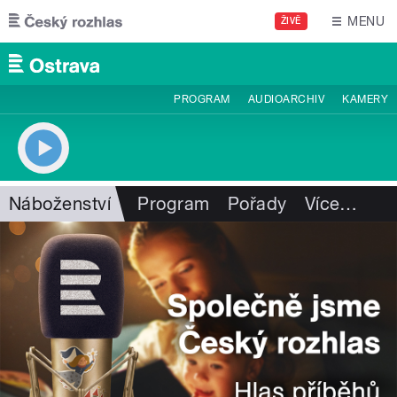
Přejít k hlavnímu obsahu
MENU
ŽIVĚ
PROGRAM
AUDIOARCHIV
KAMERY
Náboženství
Program
Pořady
Více
…