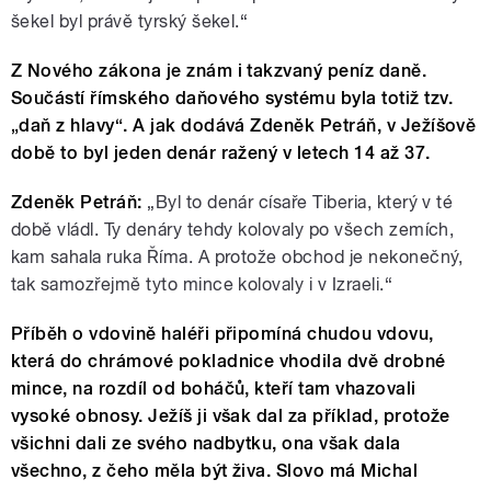
šekel byl právě tyrský šekel.“
Z Nového zákona je znám i takzvaný peníz daně.
Součástí římského daňového systému byla totiž tzv.
„daň z hlavy“. A jak dodává Zdeněk Petráň, v Ježíšově
době to byl jeden denár ražený v letech 14 až 37.
Zdeněk Petráň:
„Byl to denár císaře Tiberia, který v té
době vládl. Ty denáry tehdy kolovaly po všech zemích,
kam sahala ruka Říma. A protože obchod je nekonečný,
tak samozřejmě tyto mince kolovaly i v Izraeli.“
Příběh o vdovině haléři připomíná chudou vdovu,
která do chrámové pokladnice vhodila dvě drobné
mince, na rozdíl od boháčů, kteří tam vhazovali
vysoké obnosy. Ježíš ji však dal za příklad, protože
všichni dali ze svého nadbytku, ona však dala
všechno, z čeho měla být živa. Slovo má Michal