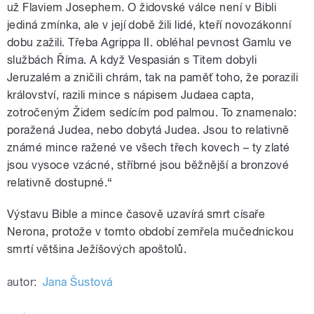
už Flaviem Josephem. O židovské válce není v Bibli
jediná zmínka, ale v její době žili lidé, kteří novozákonní
dobu zažili. Třeba Agrippa II. obléhal pevnost Gamlu ve
službách Říma. A když Vespasián s Titem dobyli
Jeruzalém a zničili chrám, tak na paměť toho, že porazili
království, razili mince s nápisem Judaea capta,
zotročeným Židem sedícím pod palmou. To znamenalo:
poražená Judea, nebo dobytá Judea. Jsou to relativně
známé mince ražené ve všech třech kovech – ty zlaté
jsou vysoce vzácné, stříbrné jsou běžnější a bronzové
relativně dostupné.“
Výstavu Bible a mince časově uzavírá smrt císaře
Nerona, protože v tomto období zemřela mučednickou
smrtí většina Ježíšových apoštolů.
autor:
Jana Šustová