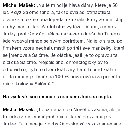
Michal Mašek:
„Na té minci je hlava dámy, které je 50
let. Když Salómé tančila, tak to byla asi čtrnáctiletá
dívenka a pak se později vdala za krále, který zemřel. Její
druhý manžel král Aristobúlos vydávat mince, ale ne v
Judey, protože vládl někde na severu dnešního Turecka,
kde vydával mince se svým portrétem. Na jejich rubu po
římském vzoru nechal umístit portrét své manželky, která
se jmenovala Salómé. Je otázka, jestli je to opravdu ta
biblická Salómé. Nejspíš ano, chronologicky by to
odpovídalo, byla to dcera královny, tančila před králem,
čili ta mince je téměř na 100 % považována za portrétní
minci královny Salómé.“
Na výstavě jsou i mince s nápisem Judaea capta.
Michal Mašek:
„To už nepatří do Nového zákona, ale je
to jedna z nejznámějších mincí, která se vztahuje k
Judee. Ta mince je z doby židovské války zaznamenané