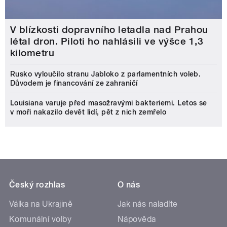
V blízkosti dopravního letadla nad Prahou
létal dron. Piloti ho nahlásili ve výšce 1,3
kilometru
Rusko vyloučilo stranu Jabloko z parlamentních voleb.
Důvodem je financování ze zahraničí
Louisiana varuje před masožravými bakteriemi. Letos se
v moři nakazilo devět lidí, pět z nich zemřelo
Český rozhlas
O nás
Válka na Ukrajině
Jak nás naladíte
Komunální volby
Nápověda