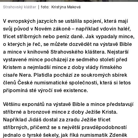
Strahovský klášter
|
foto:
Kristýna Maková
V evropských jazycích se ustálila spojení, která mají
svůj původ v Novém zákoně – například vdovin haléř,
třicet stříbrných nebo peníz daně. Jak vypadaly mince,
o kterých je řeč, se můžete dozvědět na výstavě Bible
a mince v knihovně Strahovského kláštera. Nejstarší
vystavené mince pocházejí ze sedmého století před
Kristem a nejmladší mince z doby vlády římského
císaře Nera. Platidla pochází ze soukromých sbírek
členů České numismatické společnosti, která si letos
připomíná sté výročí své existence.
Většinu exponátů na výstavě Bible a mince představují
stříbrné a bronzové mince z doby Ježíše Krista.
Například Jidáš dostal za zradu Ježíše třicet
stříbrných, přičemž se s největší pravděpodobností
jednalo o tyrské šekely,
jak říká numismatik Zdeněk