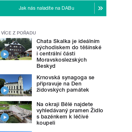
Jak nás naladíte na DABu
VÍCE Z POŘADU
Chata Skalka je ideálním
východiskem do těšínské
i centrální části
Moravskoslezských
Beskyd
Krnovská synagoga se
připravuje na Den
židovských památek
Na okraji Bělé najdete
vyhledávaný pramen Židlo
s bazénkem k léčivé
koupeli