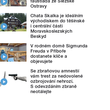
faustiáda ze Slezské
Ostravy
Chata Skalka je ideálním
východiskem do těšínské
i centrální části
Moravskoslezských
Beskyd
V rodném domě Sigmunda
Freuda v Příboře
dostanete klíče a
objevujete
Se zbraňovou amnestií
vám trest za nedovolené
ozbrojování nehrozí.
S odevzdáním zbraně
neotálejte