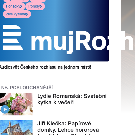
Pohádky
Pořady
Živé vysílání
Audiosvět Českého rozhlasu na jednom místě
NEJPOSLOUCHANĚJŠÍ
Lydie Romanská: Svatební
kytka k večeři
Jiří Klečka: Papírové
domky. Lehce hororová