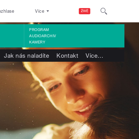
ozhlase
Více
ŽIVĚ
PROGRAM
AUDIOARCHIV
KAMERY
Jak nás naladíte
Kontakt
Více
…