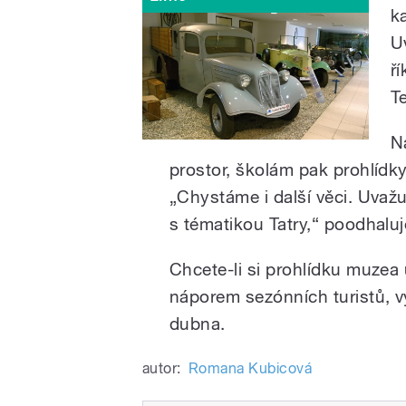
k
U
ř
T
N
prostor, školám pak prohlídk
„Chystáme i další věci. Uvaž
s tématikou Tatry,“ poodhaluj
Chcete-li si prohlídku muzea 
náporem sezónních turistů, v
dubna.
autor:
Romana Kubicová