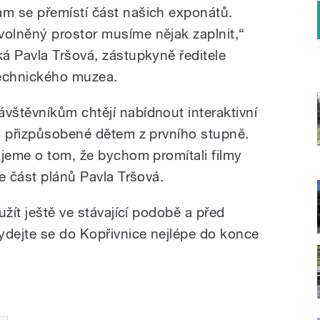
am se přemístí část našich exponátů.
volněný prostor musíme nějak zaplnit,“
íká Pavla Tršová, zástupkyně ředitele
echnického muzea.
ávštěvníkům chtějí nabídnout interaktivní
y přizpůsobené dětem z prvního stupně.
ujeme o tom, že bychom promítali filmy
e část plánů Pavla Tršová.
užít ještě ve stávající podobě a před
ydejte se do Kopřivnice nejlépe do konce