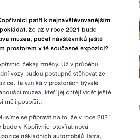
opřivnici patří k nejnavštěvovanějším
pokládat, že až v roce 2021 bude
va muzea, počet návštěvníků ještě
ým prostorem v té současné expozici?
řivnici čekají změny. Už v průběhu
adní vozy budou postupně stěhovat ze
zice. Ta vzniká v prostorách bývalé
anoušci muzea, kteří jej chtějí vidět ještě
 měli pospíšit.
Musíme se připravit na to, že v roce 2021
e bude v Kopřivnici otevírat nová
xpozice nákladních automobilů Tatra,