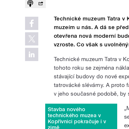
Technické muzeum Tatra v K
muzeím u nás. A dá se před
otevřena nová moderní budo
vzroste. Co však s uvolněn
Technické muzeum Tatra v Kop
tohoto roku se zejména nákl
stávající budovy do nové expo
tatrovácké slévárny. A proto f
v jeho současné podobě, by si
„
Stavba nového
technického muzea v
s
Kopřivnici pokračuje i v
e
zimě