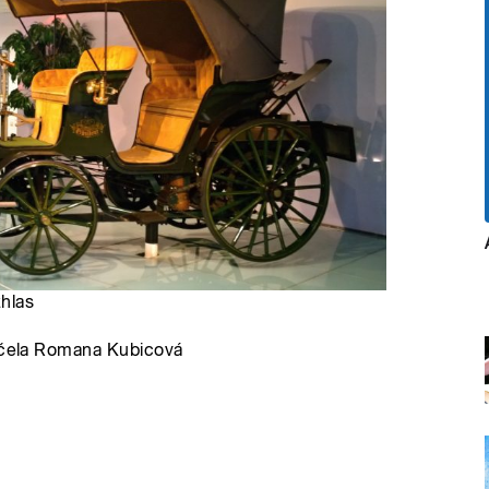
zhlas
táčela Romana Kubicová