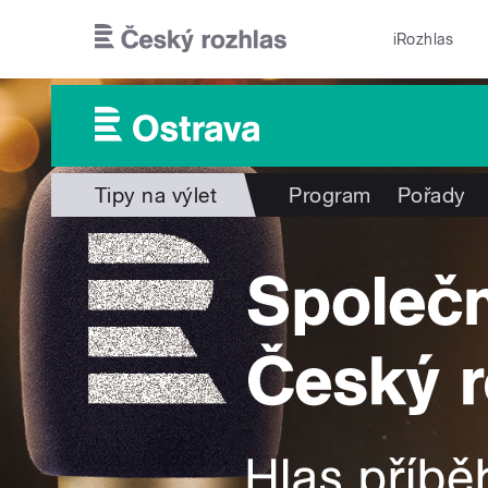
Přejít k hlavnímu obsahu
iRozhlas
Tipy na výlet
Program
Pořady