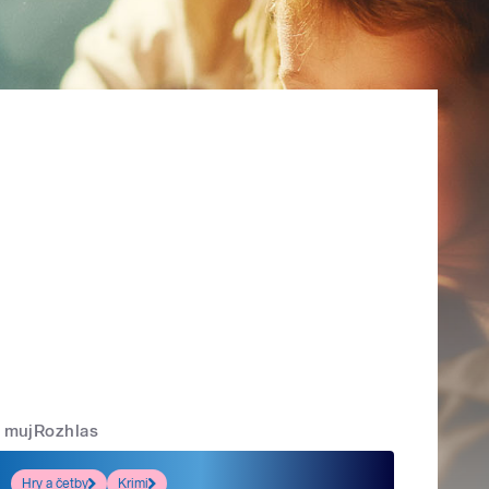
mujRozhlas
Hry a četby
Krimi