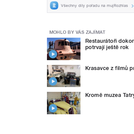
Všechny díly pořadu na mujRozhlas
MOHLO BY VÁS ZAJÍMAT
Restaurátoři dokonč
potrvají ještě rok
Krasavce z filmů p
Kromě muzea Tatry 