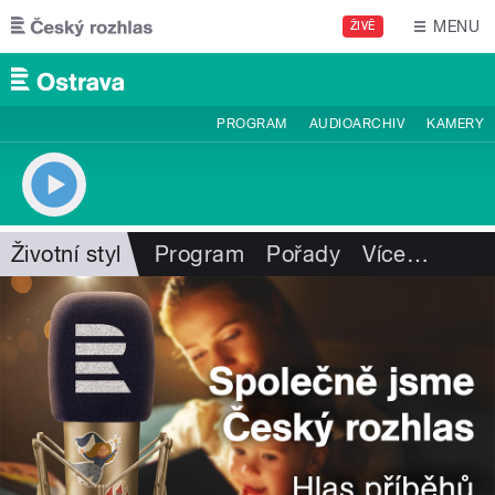
Přejít k hlavnímu obsahu
MENU
ŽIVĚ
PROGRAM
AUDIOARCHIV
KAMERY
Životní styl
Program
Pořady
Více
…