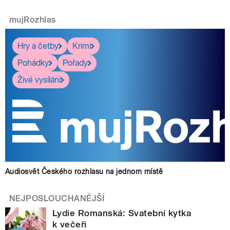
mujRozhlas
Hry a četby
Krimi
Pohádky
Pořady
Živé vysílání
Audiosvět Českého rozhlasu na jednom místě
NEJPOSLOUCHANĚJŠÍ
Lydie Romanská: Svatební kytka
k večeři