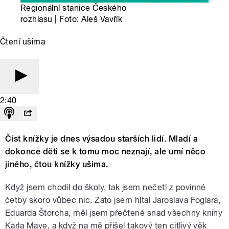
Regionální stanice Českého
rozhlasu | Foto: Aleš Vavřík
Čtení ušima
2:40
Číst knížky je dnes výsadou starších lidí. Mladí a
dokonce děti se k tomu moc neznají, ale umí něco
jiného, čtou knížky ušima.
Když jsem chodil do školy, tak jsem nečetl z povinné
četby skoro vůbec nic. Zato jsem hltal Jaroslava Foglara,
Eduarda Štorcha, měl jsem přečtené snad všechny knihy
Karla Maye, a když na mě přišel takový ten citlivý věk