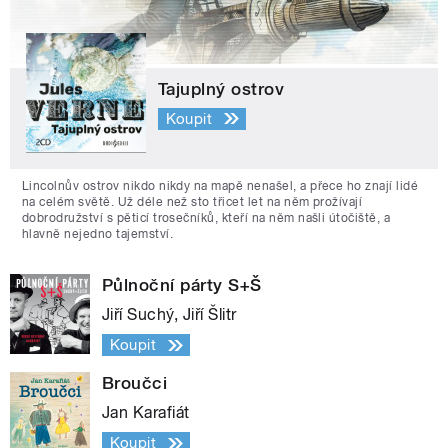
Tajuplný ostrov
Koupit
Lincolnův ostrov nikdo nikdy na mapě nenašel, a přece ho znají lidé
na celém světě. Už déle než sto třicet let na něm prožívají
dobrodružství s pěticí trosečníků, kteří na něm našli útočiště, a
hlavně nejedno tajemství.
Půlnoční párty S+Š
Jiří Suchý, Jiří Šlitr
Koupit
Broučci
Jan Karafiát
Koupit