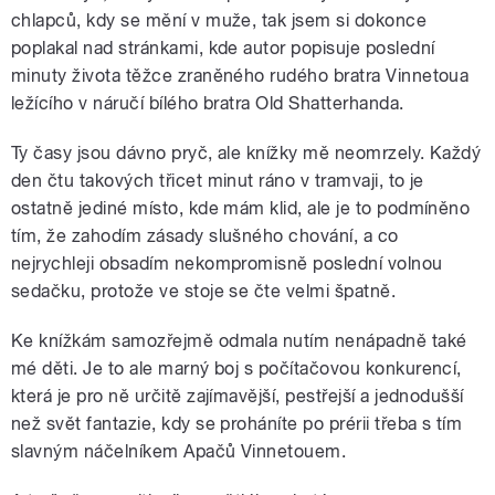
chlapců, kdy se mění v muže, tak jsem si dokonce
poplakal nad stránkami, kde autor popisuje poslední
minuty života těžce zraněného rudého bratra Vinnetoua
ležícího v náručí bílého bratra Old Shatterhanda.
Ty časy jsou dávno pryč, ale knížky mě neomrzely. Každý
den čtu takových třicet minut ráno v tramvaji, to je
ostatně jediné místo, kde mám klid, ale je to podmíněno
tím, že zahodím zásady slušného chování, a co
nejrychleji obsadím nekompromisně poslední volnou
sedačku, protože ve stoje se čte velmi špatně.
Ke knížkám samozřejmě odmala nutím nenápadně také
mé děti. Je to ale marný boj s počítačovou konkurencí,
která je pro ně určitě zajímavější, pestřejší a jednodušší
než svět fantazie, kdy se proháníte po prérii třeba s tím
slavným náčelníkem Apačů Vinnetouem.