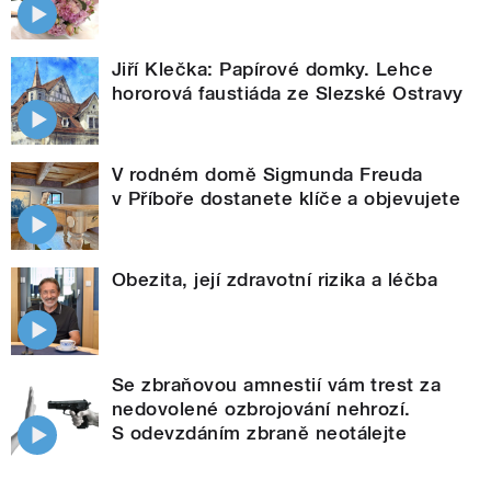
Jiří Klečka: Papírové domky. Lehce
hororová faustiáda ze Slezské Ostravy
V rodném domě Sigmunda Freuda
v Příboře dostanete klíče a objevujete
Obezita, její zdravotní rizika a léčba
Se zbraňovou amnestií vám trest za
nedovolené ozbrojování nehrozí.
S odevzdáním zbraně neotálejte