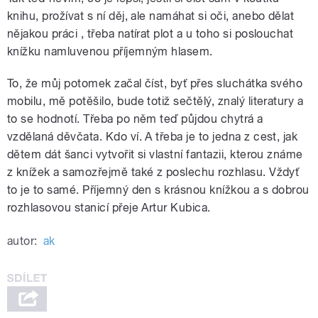
knihu, prožívat s ní děj, ale namáhat si oči, anebo dělat
nějakou práci , třeba natírat plot a u toho si poslouchat
knížku namluvenou příjemným hlasem.
To, že můj potomek začal číst, byť přes sluchátka svého
mobilu, mě potěšilo, bude totiž sečtělý, znalý literatury a
to se hodnotí. Třeba po něm teď půjdou chytrá a
vzdělaná děvčata. Kdo ví. A třeba je to jedna z cest, jak
dětem dát šanci vytvořit si vlastní fantazii, kterou známe
z knížek a samozřejmě také z poslechu rozhlasu. Vždyť
to je to samé. Příjemný den s krásnou knížkou a s dobrou
rozhlasovou stanicí přeje Artur Kubica.
autor:
ak