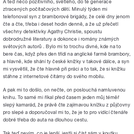
A teď něco pozitivního, světlého, do té generace
ztracených počítačových dětí. Minulý týden mi
telefonoval syn z bramborové brigády, že celé dny jenom
čte a čte, třeba i deset hodin denně, a že už přečetl
všechny detektivky Agathy Christie, spoustu
dobrodružné literatury a dokonce i romány známých
světových autorů . Bylo mi to trochu divné, kde na to
bere čas, když přes den třídí na anglické farmě brambory,
a hlavně, kde shání ty české knížky v takové dálce, a syn
mi vysvětlil, že čte hlavně při práci a to tak, že si knížku
stáhne z internetové čítárny do svého mobilu.
A pak mi to došlo, on nečte, on poslouchá namluvenou
knihu. To samé mi říkal před časem jeden můj téměř
slepý kamarád, že právě čte zajímavou knížku z půjčovny
pro slepé a doporučoval mi to, že je to pro vidící čtenáře
dobré třeba do auta na dlouhou cestu.
Tak teď nevím, co je lepší, jestli si číst sám v koutku