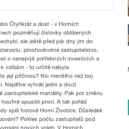
bo Čtyřikrát a dost - v Horních
 dnech pozměňují číslovky oblíbených
chybí, ale ještě před pár dny jim do
tarostu, plnohodnotné zastupitelstvo,
t o nanejvýš potřebných investicích a
 k volbám - to určitě nebyla
o její příčinou? Nic menšího než boj
. Nejdříve vyhráli jedni a druzí
vé zastupitelské mandáty. Pak pro změnu
a houfně opustili první. A tak pořád
dy spíš hotové Horní Životice. Důsledek
pování? Pokles počtu zastupitelů pod
ypsání nových voleb. V Horních