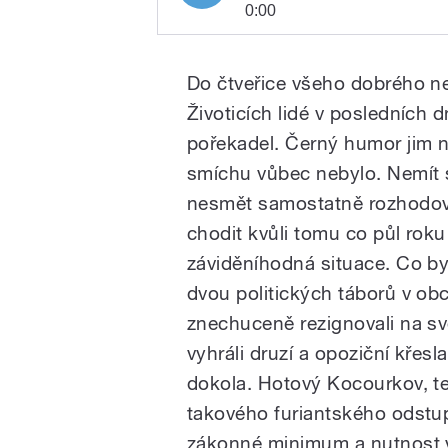
0:00
Čtyřikrát a
Play
dost!
Do čtveřice všeho dobrého ne
Životicích lidé v posledních
pořekadel. Černý humor jim ne
smíchu vůbec nebylo. Nemít s
nesmět samostatně rozhodova
chodit kvůli tomu co půl roku
/
záviděníhodná situace. Co byl
dvou politických táborů v obci
znechuceně rezignovali na s
vyhráli druzí a opoziční křesl
dokola. Hotový Kocourkov, te
takového furiantského odstu
zákonné minimum a nutnost v