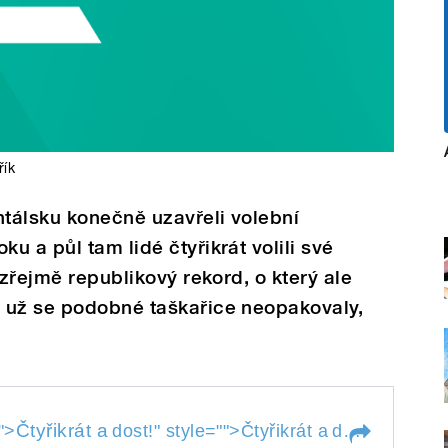
řík
ntálsku konečně uzavřeli volební
 a půl tam lidé čtyřikrát volili své
 zřejmě republikový rekord, o který ale
 už se podobné taškařice neopakovaly,
Čtyřikrát a
"">
dost!
" style="">
Čtyřikrát a
dost!