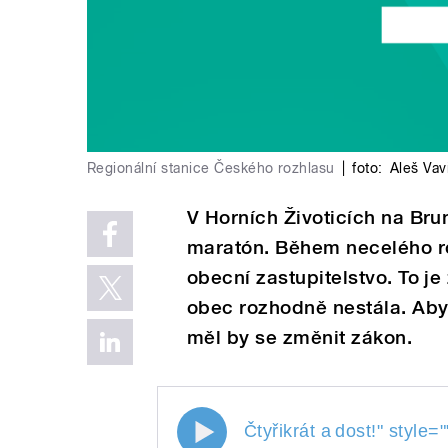
Regionální stanice Českého rozhlasu
|
foto:
Aleš Vav
V Horních Životicích na Bru
maratón. Během necelého roku
obecní zastupitelstvo. To je
obec rozhodně nestála. Aby
měl by se změnit zákon.
Čtyřikrát a
dost!
" style=