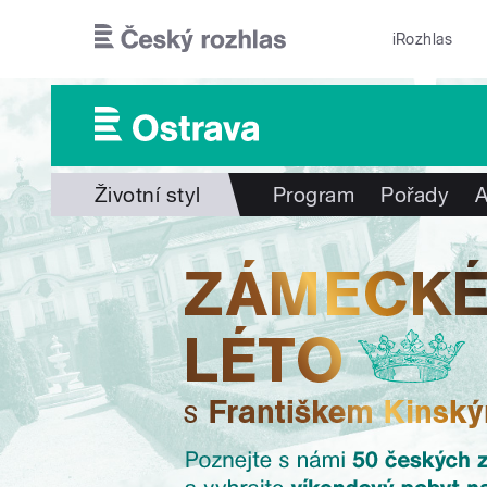
Přejít k hlavnímu obsahu
iRozhlas
Životní styl
Program
Pořady
A