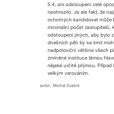
5:4, ani odstoupení celé opo
neohrozilo. Je ale fakt, že na
ochotných kandidovat může b
minimální počet zastupitelů, k
odstoupení jiných, aby bylo z
dnešních pěti by se limit mohl 
nadpoloviční většina všech p
zmíněné instituce lámou hlav
nějaké určitě přijmou. Případ
velkým varováním.
autor:
Michal Svatoš