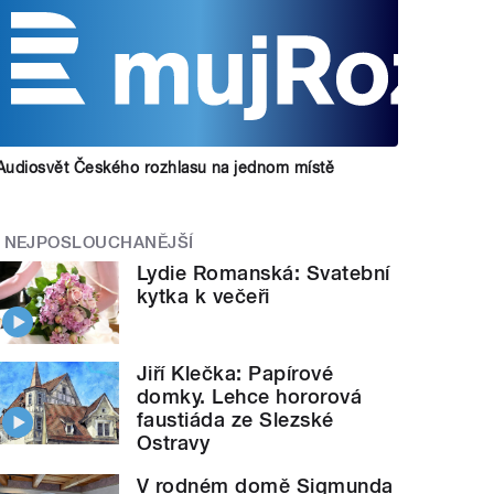
Audiosvět Českého rozhlasu na jednom místě
NEJPOSLOUCHANĚJŠÍ
Lydie Romanská: Svatební
kytka k večeři
Jiří Klečka: Papírové
domky. Lehce hororová
faustiáda ze Slezské
Ostravy
V rodném domě Sigmunda