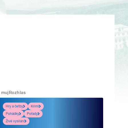
mujRozhlas
Hry a četby
Krimi
Pohádky
Pořady
Živé vysílání