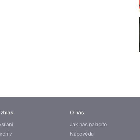
zhlas
O nás
ysílání
Jak nás naladíte
rchiv
Nápověda