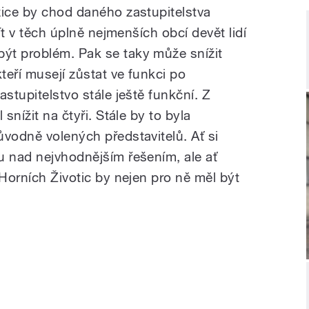
zice by chod daného zastupitelstva
jít v těch úplně nejmenších obcí devět lidí
ýt problém. Pak se taky může snížit
teří musejí zůstat ve funkci po
astupitelstvo stále ještě funkční. Z
snížit na čtyři. Stále by to byla
ůvodně volených představitelů. Ať si
u nad nejvhodnějším řešením, ale ať
 Horních Životic by nejen pro ně měl být