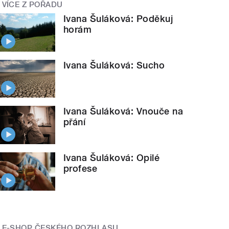
VÍCE Z POŘADU
Ivana Šuláková: Poděkuj
horám
Ivana Šuláková: Sucho
Ivana Šuláková: Vnouče na
přání
Ivana Šuláková: Opilé
profese
E-SHOP ČESKÉHO ROZHLASU