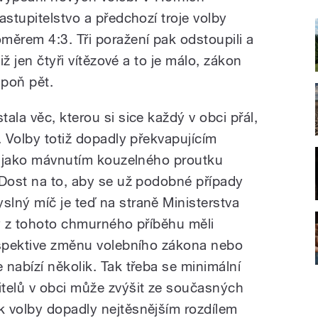
astupitelstvo a předchozí troje volby
měrem 4:3. Tři poražení pak odstoupili a
iž jen čtyři vítězové a to je málo, zákon
spoň pět.
ala věc, kterou si sice každý v obci přál,
. Volby totiž dopadly překvapujícím
je jako mávnutím kouzelného proutku
 Dost na to, aby se už podobné případy
lný míč je teď na straně Ministerstva
by z tohoto chmurného příběhu měli
espektive změnu volebního zákona nebo
nabízí několik. Tak třeba se minimální
telů v obci může zvýšit ze současných
 volby dopadly nejtěsnějším rozdílem