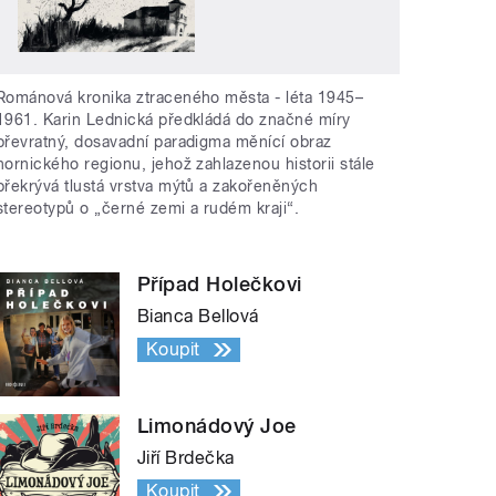
Románová kronika ztraceného města - léta 1945–
1961. Karin Lednická předkládá do značné míry
převratný, dosavadní paradigma měnící obraz
hornického regionu, jehož zahlazenou historii stále
překrývá tlustá vrstva mýtů a zakořeněných
stereotypů o „černé zemi a rudém kraji“.
Případ Holečkovi
Bianca Bellová
Koupit
Limonádový Joe
Jiří Brdečka
Koupit