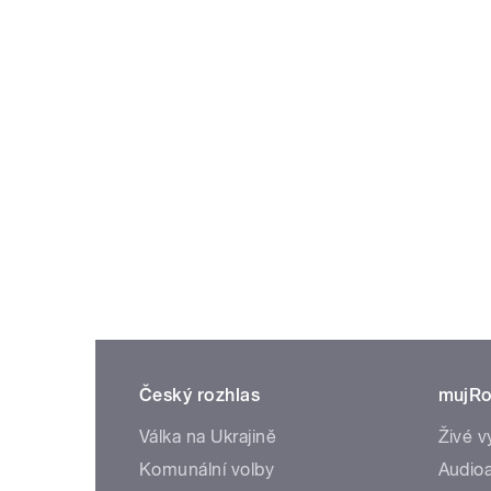
Český rozhlas
mujRo
Válka na Ukrajině
Živé v
Komunální volby
Audioa