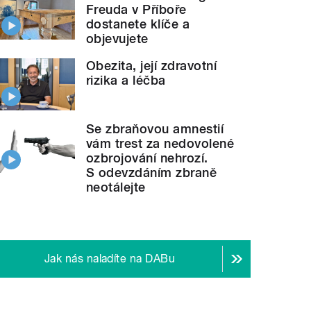
Freuda v Příboře
dostanete klíče a
objevujete
Obezita, její zdravotní
rizika a léčba
Se zbraňovou amnestií
vám trest za nedovolené
ozbrojování nehrozí.
S odevzdáním zbraně
neotálejte
Jak nás naladíte na DABu