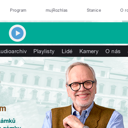
Program
mujRozhlas
Stanice
O r
udioarchiv
Playlisty
Lidé
Kamery
O nás