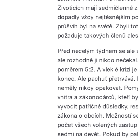
pause
Životicích mají sedmičlenné z
dopadly vždy nejtěsnějším po
průšvih byl na světě. Zbyli tot
požaduje takových členů ale
Před necelým týdnem se ale st
ale rozhodně ji nikdo nečekal
poměrem 5:2. A vleklé krizi 
konec. Ale pachuť přetrvává.
neměly nikdy opakovat. Pomys
vnitra a zákonodárců, kteří 
vyvodit patřičné důsledky, r
zákona o obcích. Možností se 
počet všech volených zastupi
sedmi na devět. Pokud by pak