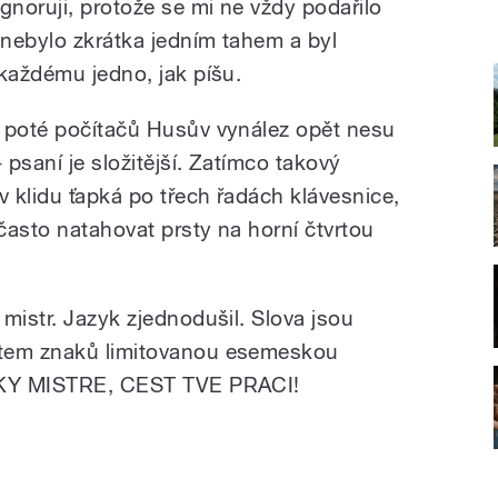
noruji, protože se mi ne vždy podařilo
nebylo zkrátka jedním tahem a byl
 každému jedno, jak píšu.
a poté počítačů Husův vynález opět nesu
 psaní je složitější. Zatímco takový
v klidu ťapká po třech řadách klávesnice,
často natahovat prsty na horní čtvrtou
mistr. Jazyk zjednodušil. Slova jsou
čtem znaků limitovanou esemeskou
DIKY MISTRE, CEST TVE PRACI!