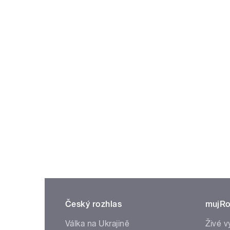
Český rozhlas
mujRo
Válka na Ukrajině
Živé v