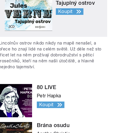
Tajuplný ostrov
Koupit
Lincolnův ostrov nikdo nikdy na mapě nenašel, a
přece ho znají lidé na celém světě. Už déle než sto
třicet let na něm prožívají dobrodružství s pěticí
trosečníků, kteří na něm našli útočiště, a hlavně
nejedno tajemství.
80 LIVE
Petr Hapka
Koupit
Brána osudu