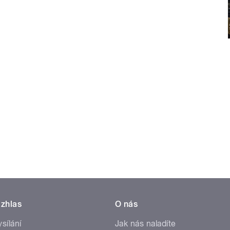
zhlas
O nás
ysílání
Jak nás naladíte