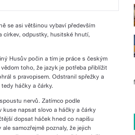
ně se asi většinou vybaví především
a církev, odpustky, husitské hnutí,
jiný Husův počin a tím je práce s českým
vědom toho, že jazyk je potřeba přiblížit
pohrál s pravopisem. Odstranil spřežky a
 tedy háčky a čárky.
l spoustu nervů. Zatímco podle
v kuse napsat slovo a háčky a čárky
gičtější dopsat háček hned co napíšu
 ale samozřejmě poznaly, že jejich