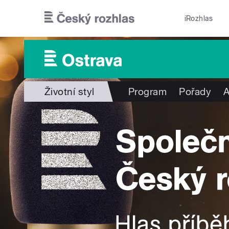
Přejít k hlavnímu obsahu
iRozhlas
Životní styl
Program
Pořady
A