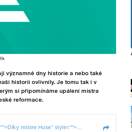
řík
jí významné dny historie a nebo také
i historii ovlivnily. Je tomu tak i v
terým si připomínáme upálení mistra
eské reformace.
Diky mistre
="">
Huse
" style="">
Diky mistre
Huse