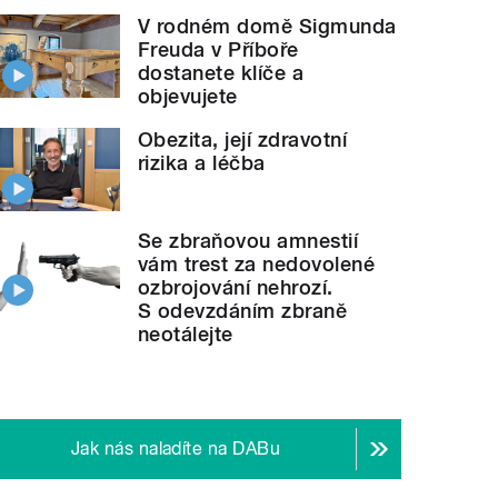
V rodném domě Sigmunda
Freuda v Příboře
dostanete klíče a
objevujete
Obezita, její zdravotní
rizika a léčba
Se zbraňovou amnestií
vám trest za nedovolené
ozbrojování nehrozí.
S odevzdáním zbraně
neotálejte
Jak nás naladíte na DABu