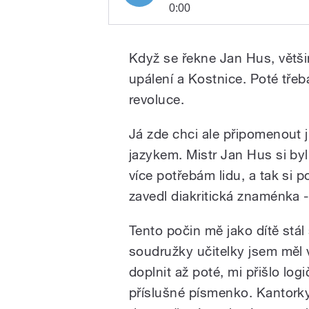
0:00
Diky mistre
Play
Huse
Když se řekne Jan Hus, větši
upálení a Kostnice. Poté třeb
revoluce.
Já zde chci ale připomenout 
jazykem. Mistr Jan Hus si byl 
více potřebám lidu, a tak si 
/
zavedl diakritická znaménka -
Tento počin mě jako dítě stá
soudružky učitelky jsem měl 
doplnit až poté, mi přišlo lo
příslušné písmenko. Kantorky