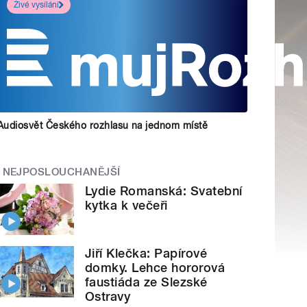
Živé vysílání
Audiosvět Českého rozhlasu na jednom místě
NEJPOSLOUCHANĚJŠÍ
Lydie Romanská: Svatební
kytka k večeři
Jiří Klečka: Papírové
domky. Lehce hororová
faustiáda ze Slezské
Ostravy