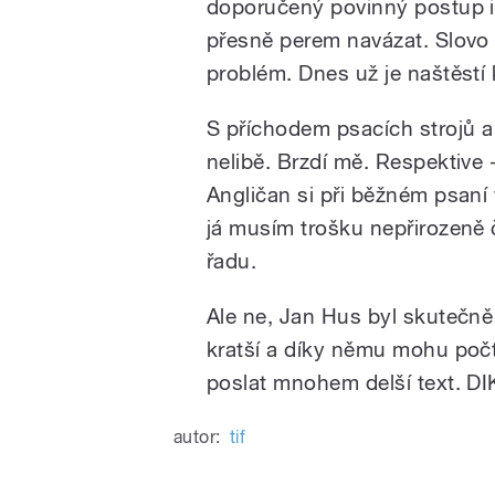
doporučený povinný postup ig
pause
přesně perem navázat. Slovo 
problém. Dnes už je naštěstí
S příchodem psacích strojů 
nelibě. Brzdí mě. Respektive -
Angličan si při běžném psaní 
já musím trošku nepřirozeně 
řadu.
Ale ne, Jan Hus byl skutečně 
kratší a díky němu mohu po
poslat mnohem delší text. 
autor:
tif