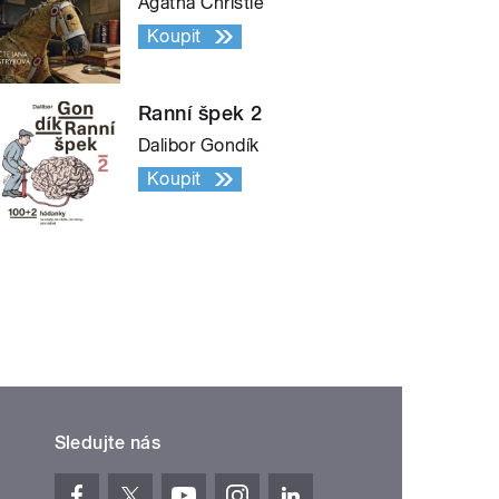
Agatha Christie
Koupit
Ranní špek 2
Dalibor Gondík
Koupit
Sledujte nás