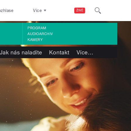
ozhlase
Více
ŽIVĚ
PROGRAM
AUDIOARCHIV
KAMERY
Jak nás naladíte
Kontakt
Více
…