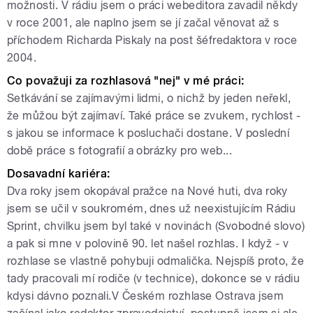
možnosti. V rádiu jsem o práci webeditora zavadil někdy
v roce 2001, ale naplno jsem se jí začal věnovat až s
příchodem Richarda Piskaly na post šéfredaktora v roce
2004.
Co považuji za rozhlasová "nej" v mé práci:
Setkávání se zajímavými lidmi, o nichž by jeden neřekl,
že můžou být zajímaví. Také práce se zvukem, rychlost -
s jakou se informace k posluchači dostane. V poslední
době práce s fotografií a obrázky pro web...
Dosavadní kariéra:
Dva roky jsem okopával pražce na Nové huti, dva roky
jsem se učil v soukromém, dnes už neexistujícím Rádiu
Sprint, chvilku jsem byl také v novinách (Svobodné slovo)
a pak si mne v polovině 90. let našel rozhlas. I když - v
rozhlase se vlastně pohybuji odmalička. Nejspíš proto, že
tady pracovali mí rodiče (v technice), dokonce se v rádiu
kdysi dávno poznali.V Českém rozhlase Ostrava jsem