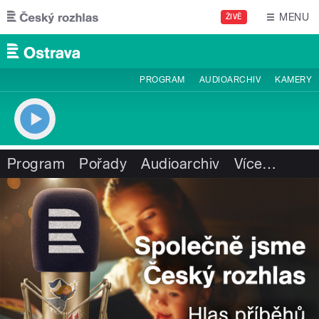
Přejít k hlavnímu obsahu
MENU
ŽIVĚ
PROGRAM
AUDIOARCHIV
KAMERY
Program
Pořady
Audioarchiv
Více
…