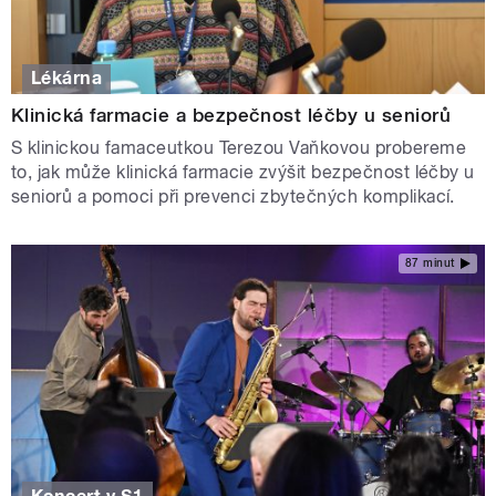
Lékárna
Klinická farmacie a bezpečnost léčby u seniorů
S klinickou famaceutkou Terezou Vaňkovou probereme
to, jak může klinická farmacie zvýšit bezpečnost léčby u
seniorů a pomoci při prevenci zbytečných komplikací.
87 minut