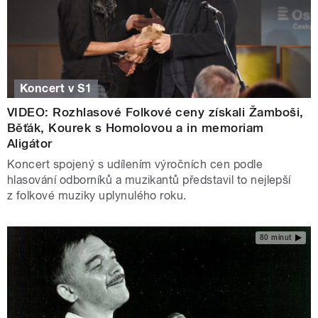
Koncert v S1
VIDEO: Rozhlasové Folkové ceny získali Žamboši,
Běťák, Kourek s Homolovou a in memoriam
Aligátor
Koncert spojený s udílením výročních cen podle
hlasování odborníků a muzikantů představil to nejlepší
z folkové muziky uplynulého roku.
80 minut