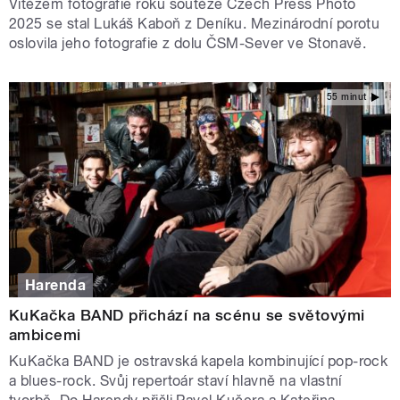
Vítězem fotografie roku soutěže Czech Press Photo
2025 se stal Lukáš Kaboň z Deníku. Mezinárodní porotu
oslovila jeho fotografie z dolu ČSM-Sever ve Stonavě.
55 minut
Harenda
KuKačka BAND přichází na scénu se světovými
ambicemi
KuKačka BAND je ostravská kapela kombinující pop-rock
a blues-rock. Svůj repertoár staví hlavně na vlastní