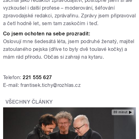
začínal jako redaktor zpravodajství, postupně jsem si ale
vyzkoušel i další profese – moderování, šéfování
zpravodajské redakci, zprávařinu. Zprávy jsem připravoval
a četl hodně let, sem tam zaskočím i teď.
Co jsem ochoten na sebe prozradit:
Oslovují mne šedesátá léta, jsem podruhé ženatý, majitel
zatoulaného pejska (dříve to byly dvě toulavé kočky) a
mám rád přírodu. Občas si zahraji na kytaru.
Telefon:
221 555 627
E-mail: frantisek.tichy@rozhlas.cz
VŠECHNY ČLÁNKY
89 minut