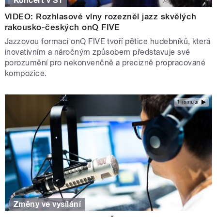
Koncert v S1
VIDEO: Rozhlasové vlny rozezněl jazz skvělých
rakousko-českých onQ FIVE
Jazzovou formaci onQ FIVE tvoří pětice hudebníků, která
inovativním a náročným způsobem představuje své
porozumění pro nekonvenčně a precizně propracované
kompozice.
1 minuta
Změny ve vysílání