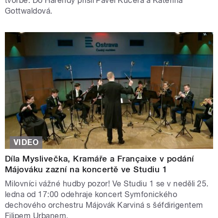
tvorbě. Do Harendy přišli Pavel Kučera a Kateřina
Gottwaldová.
VIDEO
Díla Myslivečka, Kramáře a Françaixe v podání
Májováku zazní na koncertě ve Studiu 1
Milovníci vážné hudby pozor! Ve Studiu 1 se v neděli 25.
ledna od 17:00 odehraje koncert Symfonického
dechového orchestru Májovák Karviná s šéfdirigentem
Filipem Urbanem.