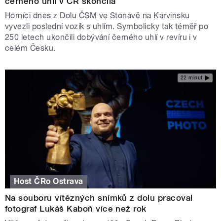
černého uhlí v ČR skončila
Horníci dnes z Dolu ČSM ve Stonavě na Karvinsku
vyvezli poslední vozík s uhlím. Symbolicky tak téměř po
250 letech ukončili dobývání černého uhlí v revíru i v
celém Česku.
22 minut
Host ČRo Ostrava
Na souboru vítězných snímků z dolu pracoval
fotograf Lukáš Kaboň více než rok