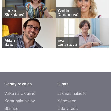
Lenka
Yvetta
Slezáková
Dadamová
Milan
Eva
Bátor
Lenartová
Český rozhlas
O nás
Válka na Ukrajině
Jak nás naladíte
Komunální volby
Nápověda
Stanice
Lidé v rádiu