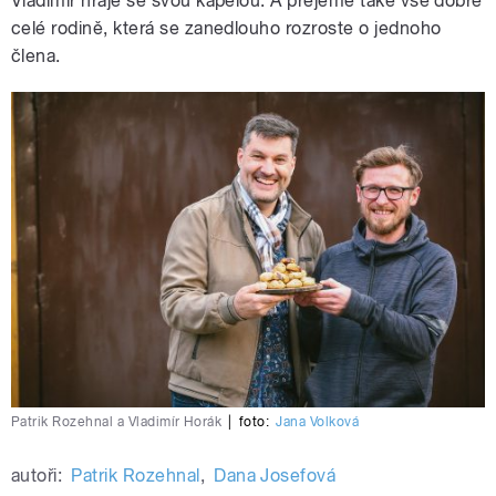
Vladimír hraje se svou kapelou. A přejeme také vše dobré
celé rodině, která se zanedlouho rozroste o jednoho
člena.
Patrik Rozehnal a Vladimír Horák
|
foto:
Jana Volková
autoři:
Patrik Rozehnal
,
Dana Josefová