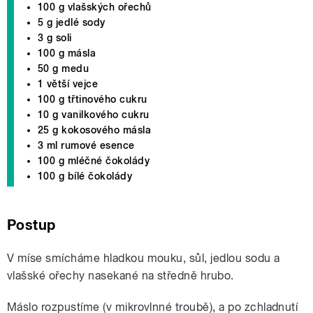
100 g vlašských ořechů
5 g jedlé sody
3 g soli
100 g másla
50 g medu
1 větší vejce
100 g třtinového cukru
10 g vanilkového cukru
25 g kokosového másla
3 ml rumové esence
100 g mléčné čokolády
100 g bílé čokolády
Postup
V míse smícháme hladkou mouku, sůl, jedlou sodu a
vlašské ořechy nasekané na středně hrubo.
Máslo rozpustíme (v mikrovlnné troubě), a po zchladnutí