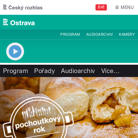
Přejít k hlavnímu obsahu
MENU
ŽIVĚ
PROGRAM
AUDIOARCHIV
KAMERY
Program
Pořady
Audioarchiv
Více
…