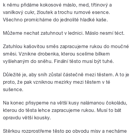
k němu přidáme kokosové máslo, med, třtinový a
vanilkový cukr, žloutek a trochu rumové esence.
Všechno promícháme do jednolité hladké kaše.
Můžeme nechat zatuhnout v lednici. Máslo nesmí téct.
Zatuhlou kašovitou směs zapracujeme rukou do moučné
směsi. Vznikne drobenka, kterou scelíme bílkem
vyšlehaným do sněhu. Finální těsto musí být tuhé.
Důležité je, aby sníh zůstal částečně mezi těstem. A to je
proto, že pak vzniknou mezírky mezi těstem v té
sušence.
Na konec přisypeme na větší kusy nalámanou čokoládu,
kterou do těsta lehce zapracujeme rukou. Musí to bát
opravdu větší kousky.
Stěrkou rozprostřeme těsto po obvodu mísy a necháme