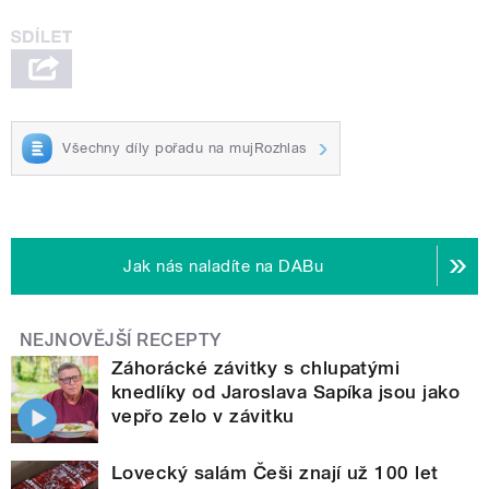
Všechny díly pořadu na mujRozhlas
Jak nás naladíte na DABu
NEJNOVĚJŠÍ RECEPTY
Záhorácké závitky s chlupatými
knedlíky od Jaroslava Sapíka jsou jako
vepřo zelo v závitku
Lovecký salám Češi znají už 100 let