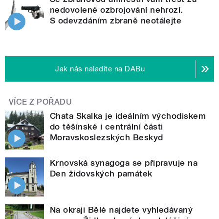
nedovolené ozbrojování nehrozí.
S odevzdáním zbraně neotálejte
Jak nás naladíte na DABu
VÍCE Z POŘADU
Chata Skalka je ideálním východiskem
do těšínské i centrální části
Moravskoslezských Beskyd
Krnovská synagoga se připravuje na
Den židovských památek
Na okraji Bělé najdete vyhledávaný