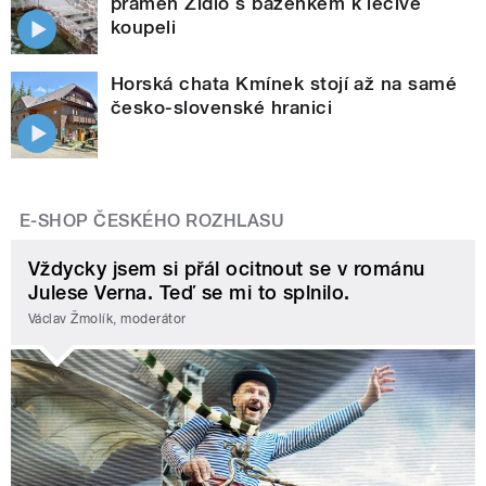
pramen Židlo s bazénkem k léčivé
koupeli
Horská chata Kmínek stojí až na samé
česko-slovenské hranici
E-SHOP ČESKÉHO ROZHLASU
Vždycky jsem si přál ocitnout se v románu
Julese Verna. Teď se mi to splnilo.
Václav Žmolík, moderátor