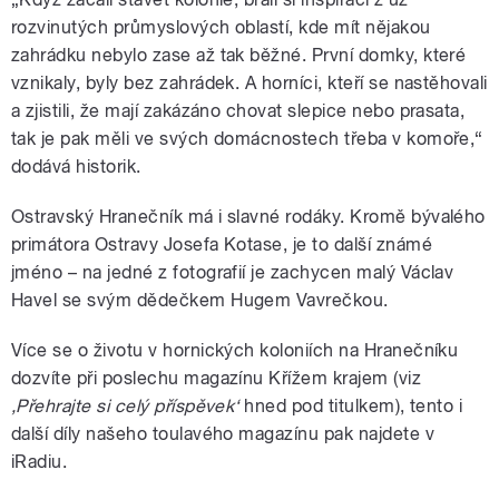
rozvinutých průmyslových oblastí, kde mít nějakou
zahrádku nebylo zase až tak běžné. První domky, které
vznikaly, byly bez zahrádek. A horníci, kteří se nastěhovali
a zjistili, že mají zakázáno chovat slepice nebo prasata,
tak je pak měli ve svých domácnostech třeba v komoře,“
dodává historik.
Ostravský Hranečník má i slavné rodáky. Kromě bývalého
primátora Ostravy Josefa Kotase, je to další známé
jméno – na jedné z fotografií je zachycen malý Václav
Havel se svým dědečkem Hugem Vavrečkou.
Více se o životu v hornických koloniích na Hranečníku
dozvíte při poslechu magazínu Křížem krajem (viz
‚Přehrajte si celý příspěvek‘
hned pod titulkem), tento i
další díly našeho toulavého magazínu pak najdete v
iRadiu.