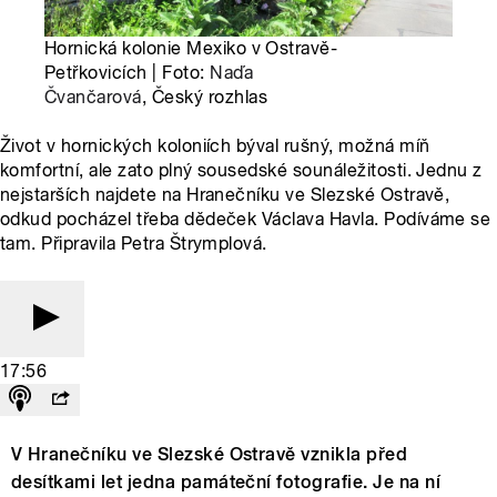
Hornická kolonie Mexiko v Ostravě-
Petřkovicích | Foto:
Naďa
Čvančarová
, Český rozhlas
Život v hornických koloniích býval rušný, možná míň
komfortní, ale zato plný sousedské sounáležitosti. Jednu z
nejstarších najdete na Hranečníku ve Slezské Ostravě,
odkud pocházel třeba dědeček Václava Havla. Podíváme se
tam. Připravila Petra Štrymplová.
17:56
V Hranečníku ve Slezské Ostravě vznikla před
desítkami let jedna památeční fotografie. Je na ní