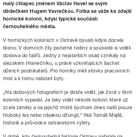
malý chlapec jménem Václav Havel se svým
dědečkem Hugem Vavrečkou. Fotka se váže ke zdejší
hornické kolonii, kdysi typické součásti
černouhelného města.
V hornických koloniích v Ostravě bývalo kdysi docela
těsno. V domcích žily početné rodiny a sousedé si viděli
doslova do talířů. Jedny z nejstarších osad vznikaly na
slezském Hranečníku, u právě vzkvétajících šachet
důlních podnikatelů. Pro horníky měli stovky pracovních
míst a k tomu nabízeli byty.
„Na dobových fotografiích je dobře vidět, jak život v těch
koloniích vypadal. Je taky vidět několik kolonií, které už
zcela zanikly a na jejichž místě bychom dnes našli pouze
hluboký les nebo nějakou džungli,“ říká Tomáš Majliš,
historik a průvodce ostravskými výlety.
V době, kdy černouhelná historie Ostravy nabírala na