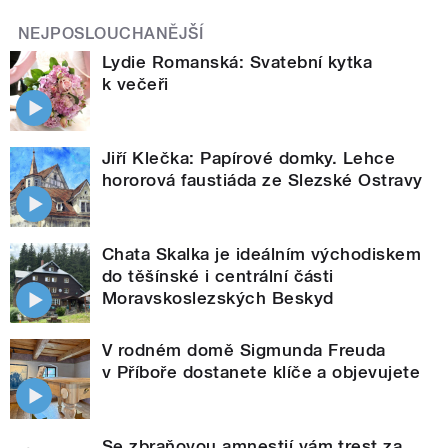
NEJPOSLOUCHANĚJŠÍ
Lydie Romanská: Svatební kytka
k večeři
Jiří Klečka: Papírové domky. Lehce
hororová faustiáda ze Slezské Ostravy
Chata Skalka je ideálním východiskem
do těšínské i centrální části
Moravskoslezských Beskyd
V rodném domě Sigmunda Freuda
v Příboře dostanete klíče a objevujete
Se zbraňovou amnestií vám trest za