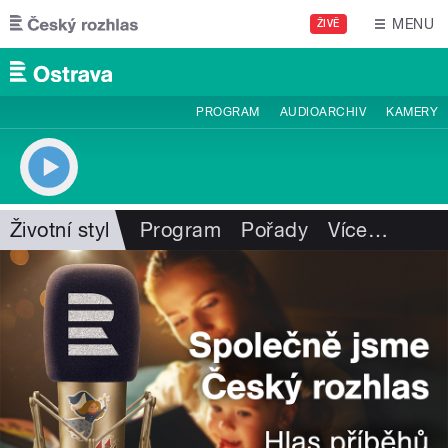
Přejít k hlavnímu obsahu
MENU
ŽIVĚ
PROGRAM
AUDIOARCHIV
KAMERY
Životní styl
Program
Pořady
Více
…