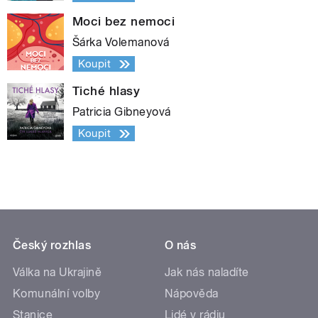
Moci bez nemoci
Šárka Volemanová
Koupit
Tiché hlasy
Patricia Gibneyová
Koupit
Český rozhlas
O nás
Válka na Ukrajině
Jak nás naladíte
Komunální volby
Nápověda
Stanice
Lidé v rádiu