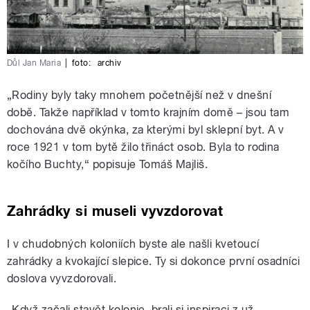
Důl Jan Maria
|
foto:
archiv
„Rodiny byly taky mnohem početnější než v dnešní
době. Takže například v tomto krajním domě – jsou tam
dochována dvě okýnka, za kterými byl sklepní byt. A v
roce 1921 v tom bytě žilo třináct osob. Byla to rodina
kočího Buchty,“ popisuje Tomáš Majliš.
Zahrádky si museli vyvzdorovat
I v chudobných koloniích byste ale našli kvetoucí
zahrádky a kvokající slepice. Ty si dokonce první osadníci
doslova vyvzdorovali.
„Když začali stavět kolonie, brali si inspiraci z už