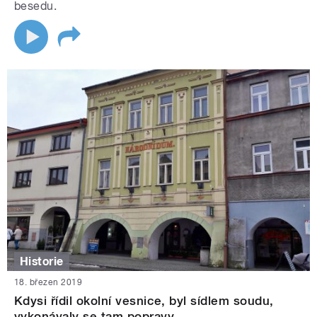
besedu.
Historie
18. březen 2019
Kdysi řídil okolní vesnice, byl sídlem soudu,
vykonávaly se tam popravy