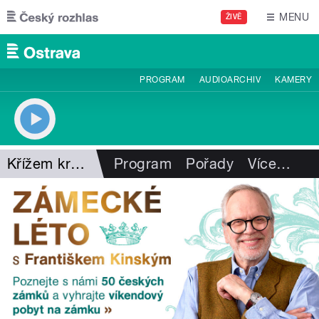
Přejít k hlavnímu obsahu
MENU
ŽIVĚ
PROGRAM
AUDIOARCHIV
KAMERY
Křížem krajem
Program
Pořady
Více
…