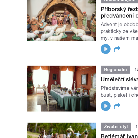
Příborský řez
předvánoční 
Advent je obdob
prakticky ze v
my, v našem ma
Regionální
1
Umělečtí slév
Představíme vá
bust, plaket i c
Životní styl
1
Betlémář Iva