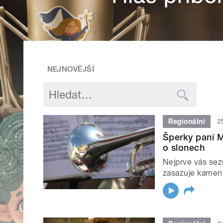
NEJNOVĚJŠÍ
Regionální
2
Šperky paní M
o slonech
Nejprve vás se
zasazuje kameny