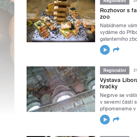
Regionální
2
Rozhovor s fa
zoo
Nabídneme vám 
vydáme do Příbo
galanterního zbo
Regionální
2
Výstava Libor
hračky
Nejprve se vrátí
v severní části 
připomeneme v k