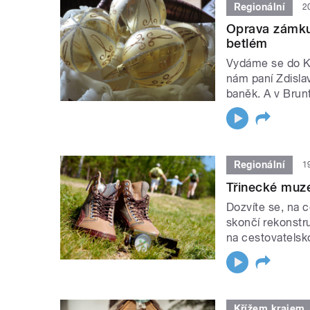
Regionální
2
Oprava zámku 
betlém
Vydáme se do K
nám paní Zdisla
baněk. A v Brun
Regionální
1
Třinecké muz
Dozvíte se, na 
skončí rekonstr
na cestovatelsk
Křížem krajem