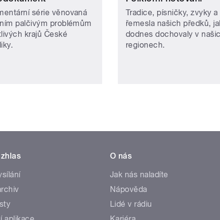
entární série věnovaná
Tradice, písničky, zvyky a
lním palčivým problémům
řemesla našich předků, ja
tlivých krajů České
dodnes dochovaly v naši
liky.
regionech.
zhlas
O nás
ysílání
Jak nás naladíte
rchiv
Nápověda
sty
Lidé v rádiu
í aplikace
Kariéra