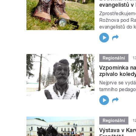
evangelistů v
Zprostředkujem
Rožnova pod Ra
evangelistů do 
Regionální
1
Vzpomínka na 
zpívalo koled
Nejprve se vyd
tamního pedagog
Regionální
1
Výstava v Kar