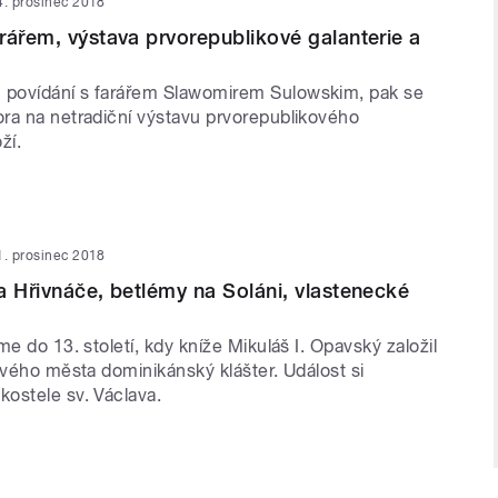
4. prosinec 2018
rářem, výstava prvorepublikové galanterie a
povídání s farářem Slawomirem Sulowskim, pak se
ra na netradiční výstavu prvorepublikového
ží.
1. prosinec 2018
a Hřivnáče, betlémy na Soláni, vlastenecké
me do 13. století, kdy kníže Mikuláš I. Opavský založil
svého města dominikánský klášter. Událost si
ostele sv. Václava.