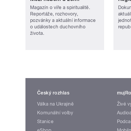
Magazín o víře a spiritualitě.
Dokum
Reportáže, rozhovory,
aktuá
pozvánky a aktuální informace
jedno
o událostech duchovního
repub
života.
Český rozhlas
mujRo
Válka na Ukrajině
Živé v
Komunální volby
Audioa
Stanice
Podca
eShop
Mobiln