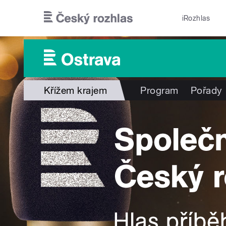
Přejít k hlavnímu obsahu
iRozhlas
Křížem krajem
Program
Pořady