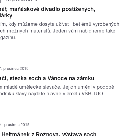
bář, maňáskové divadlo postižených,
dárky
ím, kdy můžeme dosyta užívat i betlémů vyrobených
šech možných materiálů. Jeden vám nabídneme také
gazínu.
7. prosinec 2018
ači, stezka soch a Vánoce na zámku
m mladé umělecké slévače. Jejich umění v podobě
hodníku slávy najdete hlavně v areálu VŠB-TUO.
4. prosinec 2018
n Hejtmánek z Rožnova, výstava soch