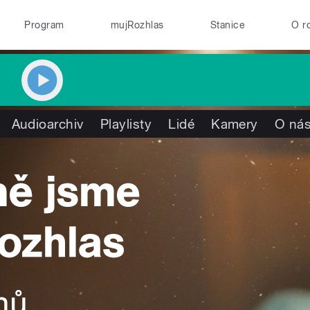
Program
mujRozhlas
Stanice
O r
Audioarchiv
Playlisty
Lidé
Kamery
O ná