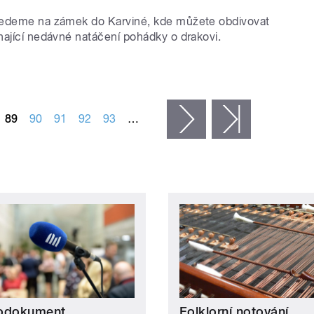
vedeme na zámek do Karviné, kde můžete obdivovat
nající nedávné natáčení pohádky o drakovi.
89
90
91
92
93
…
následující ›
poslední »
odokument
Folklorní notování