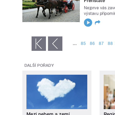
Frenštátě
Nejprve vás za
výstavu připomí
STRÁNKY
…
85
86
87
88
« první
‹ předchozí
DALŠÍ POŘADY
Mezi nebem a zemí
Regi