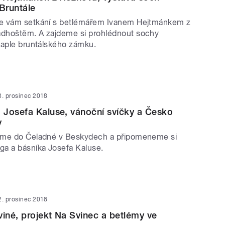
 Bruntále
e vám setkání s betlémářem Ivanem Hejtmánkem z
dhoštěm. A zajdeme si prohlédnout sochy
kaple bruntálského zámku.
3. prosinec 2018
Josefa Kaluse, vánoční svíčky a Česko
y
áme do Čeladné v Beskydech a připomeneme si
a a básníka Josefa Kaluse.
2. prosinec 2018
viné, projekt Na Svinec a betlémy ve