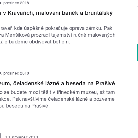
0. prosinec 2018
v Kravařích, malování baněk a bruntálský
ravař, kde úspěšně pokračuje oprava zámku. Pak
va Menšíková prozradí tajemství ručně malovaných
tále budeme obdivovat betlém.
9. prosinec 2018
eum, čeladenské lázně a beseda na Prašivé
co se budete moci těšit v třineckém muzeu, až tam
ukce. Pak navštívíme čeladenské lázně a pozveme
ou besedu na Prašivé.
18. prosinec 2018