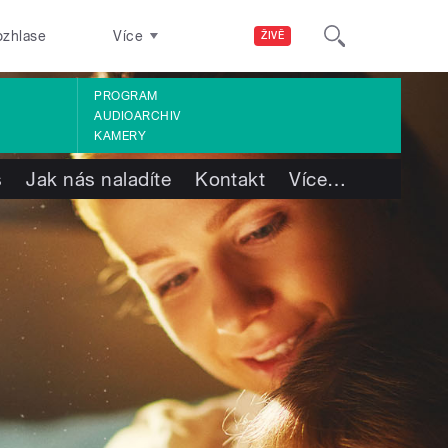
ozhlase
Více
ŽIVĚ
PROGRAM
AUDIOARCHIV
KAMERY
s
Jak nás naladíte
Kontakt
Více
…