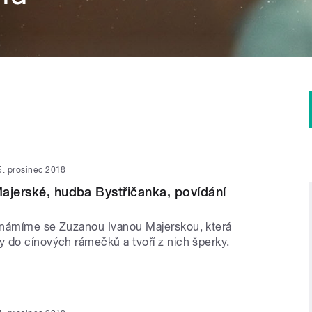
5. prosinec 2018
ajerské, hudba Bystřičanka, povídání
známíme se Zuzanou Ivanou Majerskou, která
 do cínových rámečků a tvoří z nich šperky.