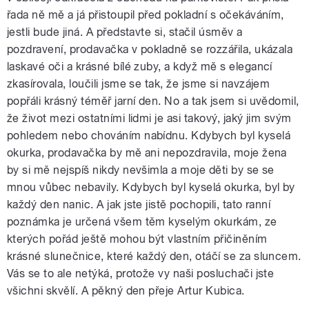
řada ně mě a já přistoupil před pokladní s očekáváním,
jestli bude jiná. A představte si, stačil úsměv a
pozdravení, prodavačka v pokladně se rozzářila, ukázala
laskavé oči a krásné bílé zuby, a když mě s elegancí
zkasírovala, loučili jsme se tak, že jsme si navzájem
popřáli krásný téměř jarní den. No a tak jsem si uvědomil,
že život mezi ostatními lidmi je asi takový, jaký jim svým
pohledem nebo chováním nabídnu. Kdybych byl kyselá
okurka, prodavačka by mě ani nepozdravila, moje žena
by si mě nejspíš nikdy nevšimla a moje děti by se se
mnou vůbec nebavily. Kdybych byl kyselá okurka, byl by
každý den nanic. A jak jste jistě pochopili, tato ranní
poznámka je určená všem těm kyselým okurkám, ze
kterých pořád ještě mohou být vlastním přičiněním
krásné slunečnice, které každý den, otáčí se za sluncem.
Vás se to ale netýká, protože vy naši posluchači jste
všichni skvělí. A pěkný den přeje Artur Kubica.