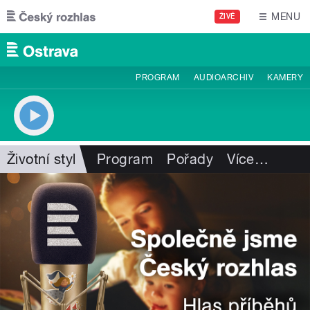
Přejít k hlavnímu obsahu
MENU
ŽIVĚ
PROGRAM
AUDIOARCHIV
KAMERY
Životní styl
Program
Pořady
Více
…