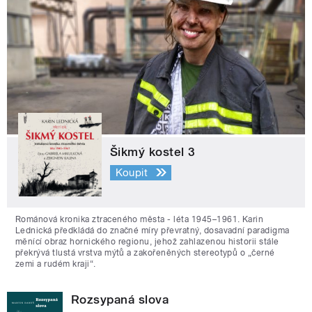
Šikmý kostel 3
Koupit
Románová kronika ztraceného města - léta 1945–1961. Karin
Lednická předkládá do značné míry převratný, dosavadní paradigma
měnící obraz hornického regionu, jehož zahlazenou historii stále
překrývá tlustá vrstva mýtů a zakořeněných stereotypů o „černé
zemi a rudém kraji“.
Rozsypaná slova