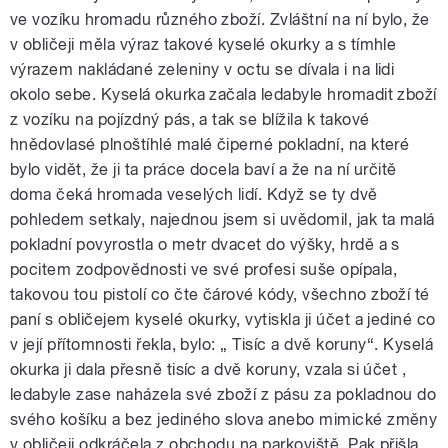
ve vozíku hromadu různého zboží. Zvláštní na ní bylo, že
v obličeji měla výraz takové kyselé okurky a s tímhle
výrazem nakládané zeleniny v octu se dívala i na lidi
okolo sebe. Kyselá okurka začala ledabyle hromadit zboží
z vozíku na pojízdný pás, a tak se blížila k takové
hnědovlasé plnoštíhlé malé čiperné pokladní, na které
bylo vidět, že ji ta práce docela baví a že na ní určitě
doma čeká hromada veselých lidí. Když se ty dvě
pohledem setkaly, najednou jsem si uvědomil, jak ta malá
pokladní povyrostla o metr dvacet do výšky, hrdě a s
pocitem zodpovědnosti ve své profesi suše opípala,
takovou tou pistolí co čte čárové kódy, všechno zboží té
paní s obličejem kyselé okurky, vytiskla ji účet a jediné co
v její přítomnosti řekla, bylo: „ Tisíc a dvě koruny“. Kyselá
okurka ji dala přesně tisíc a dvě koruny, vzala si účet ,
ledabyle zase naházela své zboží z pásu za pokladnou do
svého košíku a bez jediného slova anebo mimické změny
v obličeji odkráčela z obchodu na parkoviště. Pak přišla