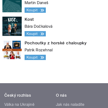
Martin Daneš
Koupit
Kost
Bára Dočkalová
Koupit
Pochoutky z horské chaloupky
Patrik Rozehnal
Koupit
Český rozhlas
O nás
Válka na Ukrajině
Jak nás naladíte