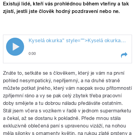
Existují lidé, kteří vás prohlédnou během vteřiny a tak
zjistí, jestli jste člověk hodný pozdravení nebo ne.
Kyselá
okurka
" style="">
okurka
" styl
Kyselá
0:00
Play /
okurka
Kyselá
Znáte to, setkáte se s člověkem, který je vám na první
pohled nesympatický, nepříjemný, a na druhé straně
můžete potkat jiného, který vám naopak svou přítomností
zpříjemní ráno a vy se pak celý zbytek třeba pracovní
doby smějete a tu dobrou náladu předáváte ostatním.
Stál jsem včera s vozíkem v řadě v jednom supermarketu
a čekal, až se dostanu k pokladně. Přede mnou stála
exkluzivně oblečená paní s upravenou vizáží, na nohou
pause
měla silonky s ornamenty květin, na rukou zlaté prsteny a