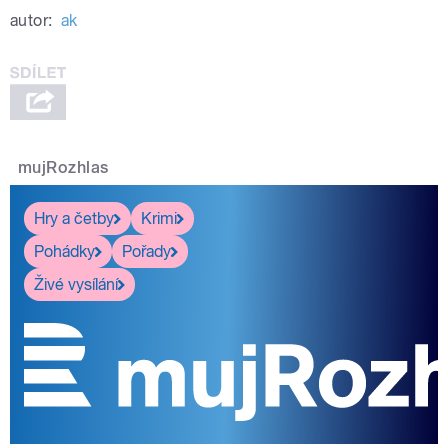
autor:
ak
mujRozhlas
Hry a četby
Krimi
Pohádky
Pořady
Živé vysílání