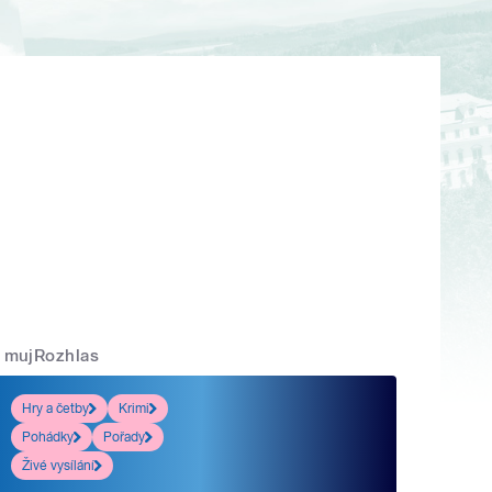
mujRozhlas
Hry a četby
Krimi
Pohádky
Pořady
Živé vysílání