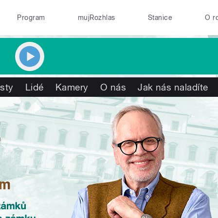
Program
mujRozhlas
Stanice
O r
isty
Lidé
Kamery
O nás
Jak nás naladíte