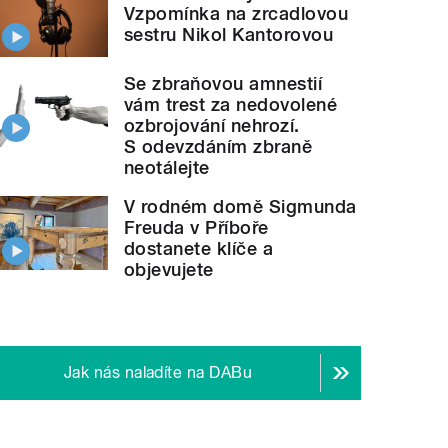
Vzpomínka na zrcadlovou
sestru Nikol Kantorovou
Se zbraňovou amnestií
vám trest za nedovolené
ozbrojování nehrozí.
S odevzdáním zbraně
neotálejte
V rodném domě Sigmunda
Freuda v Příboře
dostanete klíče a
objevujete
Jak nás naladíte na DABu