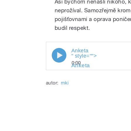
Asi bychom nenašli nikoho, k
neprožíval. Samozřejmě kromě
pojišťovnami a oprava poniče
budil respekt.
Anketa
" style="">
0:00
Anketa
" style="">
Anketa
Play
Anketa
autor:
mki