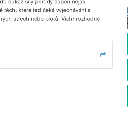
do důkaz síly přírody aspoň nějak
 těch, které teď čeká vyjednávání s
ných střech nebo plotů. Vichr rozhodně