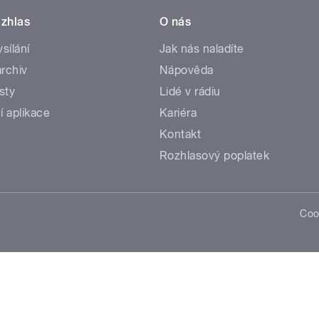
zhlas
O nás
ysílání
Jak nás naladíte
rchiv
Nápověda
sty
Lidé v rádiu
í aplikace
Kariéra
Kontakt
Rozhlasový poplatek
Coo