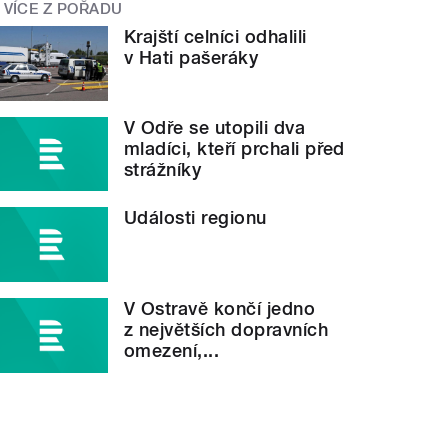
VÍCE Z POŘADU
Krajští celníci odhalili
v Hati pašeráky
V Odře se utopili dva
mladíci, kteří prchali před
strážníky
Události regionu
V Ostravě končí jedno
z největších dopravních
omezení,...