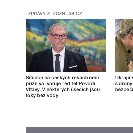
/
ZPRÁVY Z IROZHLAS.CZ
pause
Situace na českých řekách není
Ukrajinš
příznivá, varuje ředitel Povodí
s drony
Vltavy. V některých úsecích jsou
bezpečn
toky bez vody