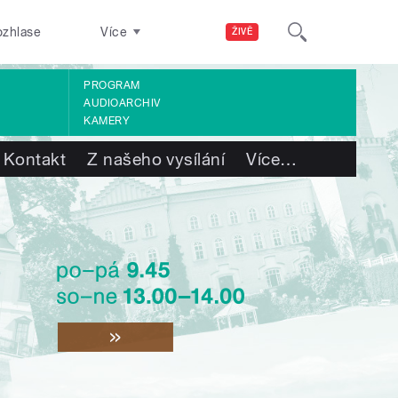
ozhlase
Více
ŽIVĚ
PROGRAM
AUDIOARCHIV
KAMERY
Kontakt
Z našeho vysílání
Více
…