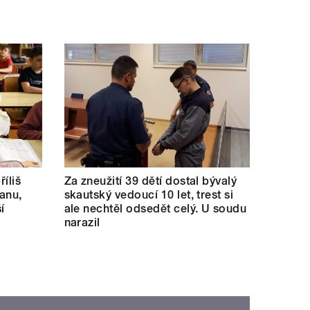
říliš
Za zneužití 39 dětí dostal bývalý
kanu,
skautský vedoucí 10 let, trest si
í
ale nechtěl odsedět celý. U soudu
narazil