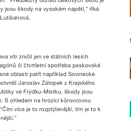
ony jsou škody na vysokém napětí," říká
 Lutišanová.
eva vítr zničil jen ve státních lesích
 vagónů či čtvrtletní spotřeba paskovské
žené oblasti patří například Sovinecké
potvrdil Jaroslav Zátopek z Krajského
ubliky ve Frýdku-Místku, škody jsou
h. S ohledem na hrozící kůrovcovou
Čím více je to rozptýlenější, tím je to k
nější."