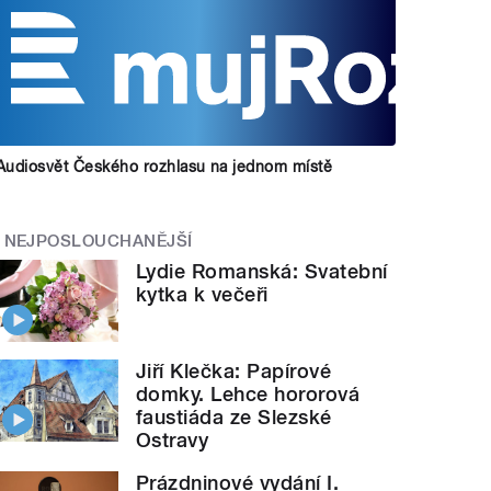
Audiosvět Českého rozhlasu na jednom místě
NEJPOSLOUCHANĚJŠÍ
Lydie Romanská: Svatební
kytka k večeři
Jiří Klečka: Papírové
domky. Lehce hororová
faustiáda ze Slezské
Ostravy
Prázdninové vydání I.