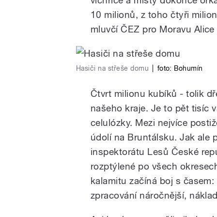
10 milionů, z toho čtyři mili
mluvčí ČEZ pro Moravu Alice
Hasiči na střeše domu
|
foto:
Bohumín
Čtvrt milionu kubíků - tolik dř
našeho kraje. Je to pět tisíc
celulózky. Mezi nejvíce posti
údolí na Bruntálsku. Jak ale 
inspektorátu Lesů České rep
rozptýlené po všech okresec
kalamitu začíná boj s časem: "
zpracování náročnější, náklad