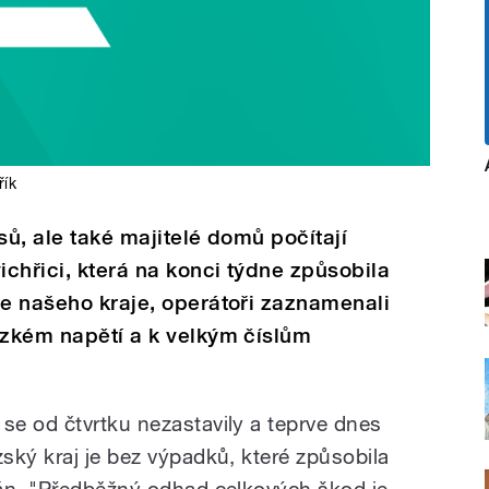
řík
sů, ale také majitelé domů počítají
chřici, která na konci týdne způsobila
če našeho kraje, operátoři zaznamenali
ízkém napětí a k velkým číslům
e od čtvrtku nezastavily a teprve dnes
ský kraj je bez výpadků, které způsobila
kán. "Předběžný odhad celkových škod je