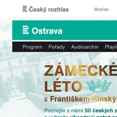
Přejít k hlavnímu obsahu
iRozhlas
Program
Pořady
Audioarchiv
Playl