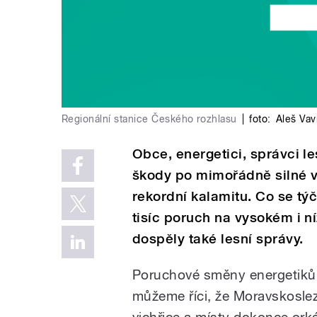
Regionální stanice Českého rozhlasu
|
foto:
Aleš Vav
Obce, energetici, správci le
škody po mimořádně silné vi
rekordní kalamitu. Co se tý
tisíc poruch na vysokém i n
dospěly také lesní správy.
Poruchové směny energetiků s
můžeme říci, že Moravskoslez
vichřice a místy dokonce or