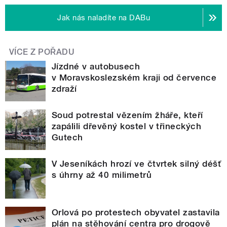
Jak nás naladíte na DABu
VÍCE Z POŘADU
Jízdné v autobusech
v Moravskoslezském kraji od července
zdraží
Soud potrestal vězením žháře, kteří
zapálili dřevěný kostel v třineckých
Gutech
V Jeseníkách hrozí ve čtvrtek silný déšť
s úhrny až 40 milimetrů
Orlová po protestech obyvatel zastavila
plán na stěhování centra pro drogově