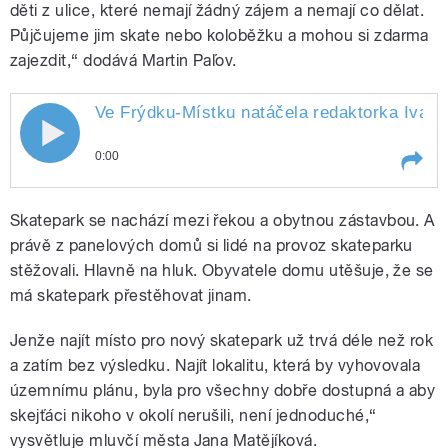
děti z ulice, které nemají žádný zájem a nemají co dělat.
Půjčujeme jim skate nebo koloběžku a mohou si zdarma
zajezdit,“ dodává Martin Paľov.
Ve Frýdku-Místku natáčela redaktorka Iva
H
0:00
Play /
Havlíčková.
Ve Frýdku-Místku natáčela
Skatepark se nachází mezi řekou a obytnou zástavbou. A
redaktorka Iva
právě z panelových domů si lidé na provoz skateparku
stěžovali. Hlavně na hluk. Obyvatele domu utěšuje, že se
má skatepark přestěhovat jinam.
Jenže najít místo pro nový skatepark už trvá déle než rok
a zatím bez výsledku. Najít lokalitu, která by vyhovovala
územnímu plánu, byla pro všechny dobře dostupná a aby
pause
skejťáci nikoho v okolí nerušili, není jednoduché,“
vysvětluje mluvčí města Jana Matějíková.