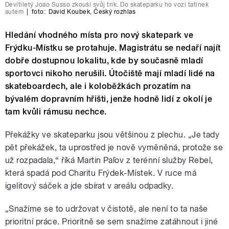
Devítiletý Joao Susso zkouší svůj trik. Do skateparku ho vozí tatínek
autem
|
foto:
David Koubek
,
Český rozhlas
Hledání vhodného místa pro nový skatepark ve
Frýdku-Místku se protahuje. Magistrátu se nedaří najít
dobře dostupnou lokalitu, kde by současně mladí
sportovci nikoho nerušili. Útočiště mají mladí lidé na
skateboardech, ale i koloběžkách prozatím na
bývalém dopravním hřišti, jenže hodně lidí z okolí je
tam kvůli rámusu nechce.
Překážky ve skateparku jsou většinou z plechu. „Je tady
pět překážek, ta uprostřed je nově vyměněná, protože se
už rozpadala,“ říká Martin Paľov z terénní služby Rebel,
která spadá pod Charitu Frýdek-Místek. V ruce má
igelitový sáček a jde sbírat v areálu odpadky.
„Snažíme se to udržovat v čistotě, ale není to ta naše
prioritní práce. Prioritně se sem snažíme zatáhnout i jiné