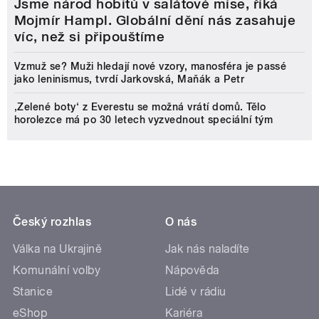
Jsme národ hobitů v salátové míse, říká
Mojmír Hampl. Globální dění nás zasahuje
víc, než si připouštíme
Vzmuž se? Muži hledají nové vzory, manosféra je passé
jako leninismus, tvrdí Jarkovská, Maňák a Petr
‚Zelené boty‘ z Everestu se možná vrátí domů. Tělo
horolezce má po 30 letech vyzvednout speciální tým
Český rozhlas
O nás
Válka na Ukrajině
Jak nás naladíte
Komunální volby
Nápověda
Stanice
Lidé v rádiu
eShop
Kariéra