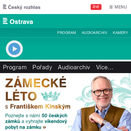
Přejít k hlavnímu obsahu
MENU
ŽIVĚ
PROGRAM
AUDIOARCHIV
KAMERY
Program
Pořady
Audioarchiv
Více
…