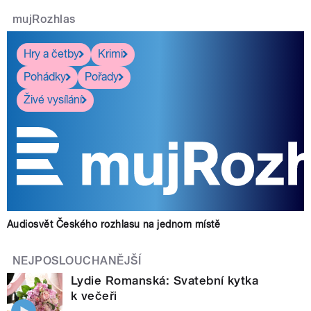
mujRozhlas
Hry a četby
Krimi
Pohádky
Pořady
Živé vysílání
Audiosvět Českého rozhlasu na jednom místě
NEJPOSLOUCHANĚJŠÍ
Lydie Romanská: Svatební kytka
k večeři