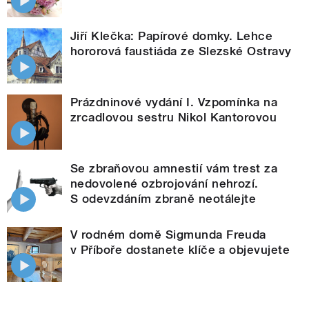
Jiří Klečka: Papírové domky. Lehce
hororová faustiáda ze Slezské Ostravy
Prázdninové vydání I. Vzpomínka na
zrcadlovou sestru Nikol Kantorovou
Se zbraňovou amnestií vám trest za
nedovolené ozbrojování nehrozí.
S odevzdáním zbraně neotálejte
V rodném domě Sigmunda Freuda
v Příboře dostanete klíče a objevujete