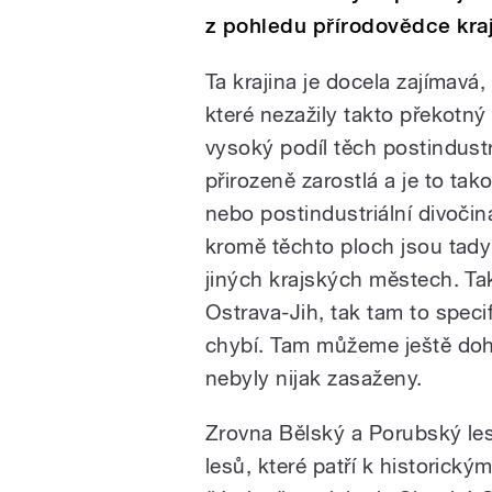
z pohledu přírodovědce kra
Ta krajina je docela zajímavá
které nezažily takto překotný 
vysoký podíl těch postindustr
přirozeně zarostlá a je to ta
nebo postindustriální divočina
kromě těchto ploch jsou tady i
jiných krajských městech. Ta
Ostrava-Jih, tak tam to speci
chybí. Tam můžeme ještě dohle
nebyly nijak zasaženy.
Zrovna Bělský a Porubský les
lesů, které patří k historic