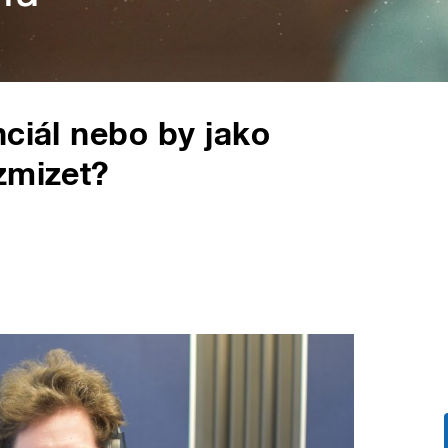
nciál nebo by jako
zmizet?