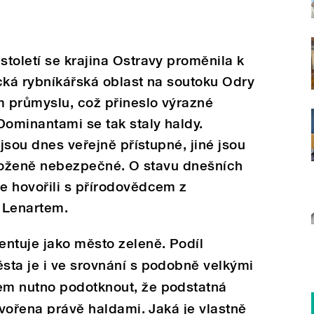
toletí se krajina Ostravy proměnila k
cká rybníkářská oblast na soutoku Odry
m průmyslu, což přineslo výrazné
Dominantami se tak staly haldy.
 jsou dnes veřejně přístupné, jiné jsou
vyloženě nebezpečné. O stavu dnešních
e hovořili s přírodovědcem z
 Lenartem.
entuje jako město zeleně. Podíl
sta je i ve srovnání s podobně velkými
em nutno podotknout, že podstatná
tvořena právě haldami. Jaká je vlastně