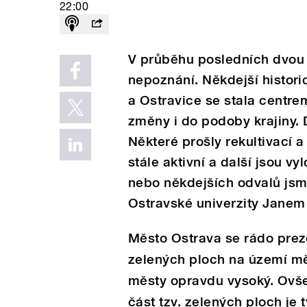
22:00
V průběhu posledních dvou s
nepoznání. Někdejší histori
a Ostravice se stala centre
změny i do podoby krajiny. 
Některé prošly rekultivací a
stále aktivní a další jsou 
nebo někdejších odvalů jsm
Ostravské univerzity Janem
Město Ostrava se rádo prez
zelených ploch na území mě
městy opravdu vysoký. Ovš
část tzv. zelených ploch je 