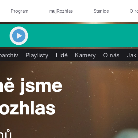
Program
mujRozhlas
Stanice
O r
oarchiv
Playlisty
Lidé
Kamery
O nás
Jak