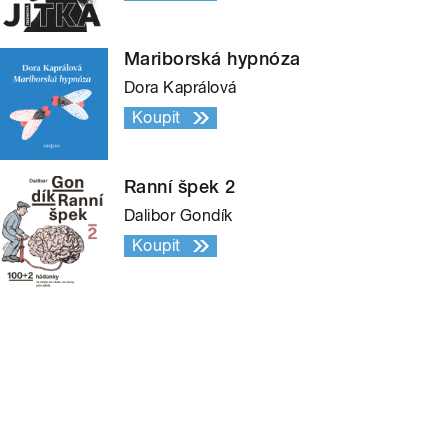
Mariborská hypnóza
Dora Kaprálová
Koupit
Ranní špek 2
Dalibor Gondík
Koupit