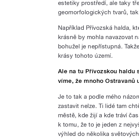
estetiky prostředí, ale taky t
geomorfologických tvarů, tak j
Například Přívozská halda, k
krásně by mohla navazovat na
bohužel je nepřístupná. Takže 
krásy tohoto území.
Ale na tu Přívozskou haldu s
víme, že mnoho Ostravanů už 
Je to tak a podle mého názor
zastavit nelze. Ti lidé tam cht
městě, kde žijí a kde tráví č
k tomu, že to je jeden z nejv
výhled do několika světových 