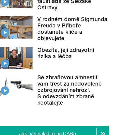
faustiáda ze Slezské
Ostravy
V rodném domě Sigmunda
Freuda v Příboře
dostanete klíče a
objevujete
Obezita, její zdravotní
rizika a léčba
Se zbraňovou amnestií
vám trest za nedovolené
ozbrojování nehrozí.
S odevzdáním zbraně
neotálejte
Jak nás naladíte na DABu