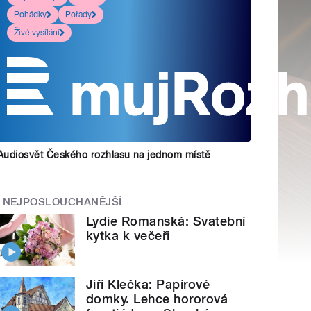
Pohádky
Pořady
Živé vysílání
Audiosvět Českého rozhlasu na jednom místě
NEJPOSLOUCHANĚJŠÍ
Lydie Romanská: Svatební
kytka k večeři
Jiří Klečka: Papírové
domky. Lehce hororová