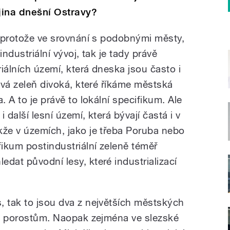
jina dnešní Ostravy?
, protože ve srovnání s podobnými městy,
industriální vývoj, tak je tady právě
iálních území, která dneska jsou často i
ková zeleň divoká, které říkáme městská
. A to je právě to lokální specifikum. Ale
 další lesní území, která bývají častá i v
kže v územích, jako je třeba Poruba nebo
fikum postindustriální zeleně téměř
dat původní lesy, které industrializací
, tak to jsou dva z největších městských
kým porostům. Naopak zejména ve slezské