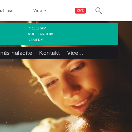
ozhlase
Více
ŽIVĚ
PROGRAM
AUDIOARCHIV
KAMERY
 nás naladíte
Kontakt
Více
…