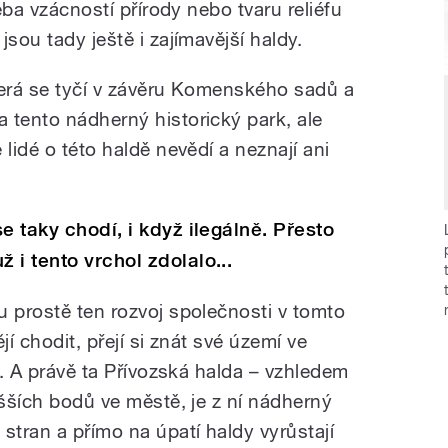
řeba vzácností přírody nebo tvaru reliéfu
sou tady ještě i zajímavější haldy.
terá se tyčí v závěru Komenského sadů a
 tento nádherný historický park, ale
lidé o této haldě nevědí a neznají ani
e taky chodí, i když ilegálně. Přesto
i tento vrchol zdolalo...
u prostě ten rozvoj společnosti v tomto
ějí chodit, přejí si znát své území ve
as. A právě ta Přívozská halda – vzhledem
yšších bodů ve městě, je z ní nádherný
stran a přímo na úpatí haldy vyrůstají