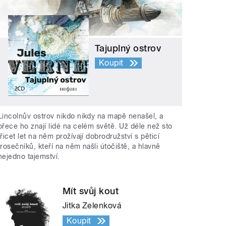
Tajuplný ostrov
Koupit
Lincolnův ostrov nikdo nikdy na mapě nenašel, a
přece ho znají lidé na celém světě. Už déle než sto
třicet let na něm prožívají dobrodružství s pěticí
trosečníků, kteří na něm našli útočiště, a hlavně
nejedno tajemství.
Mít svůj kout
Jitka Zelenková
Koupit