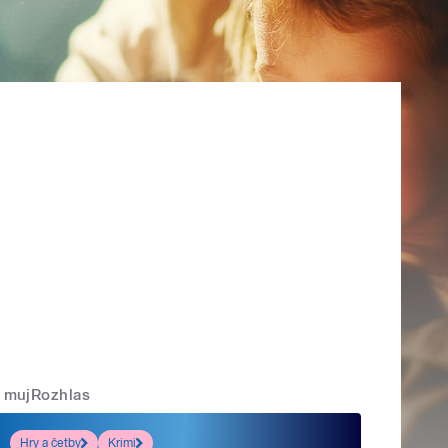
mujRozhlas
Hry a četby
Krimi