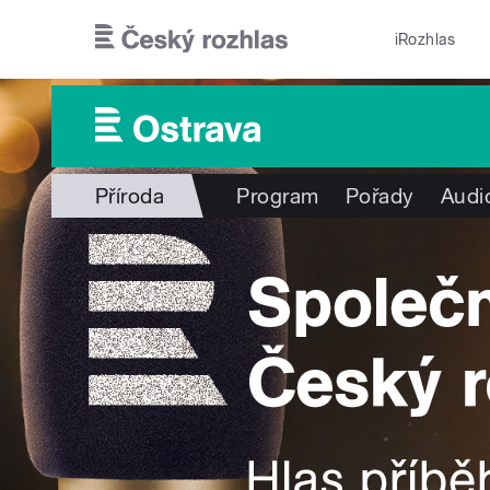
Přejít k hlavnímu obsahu
iRozhlas
Příroda
Program
Pořady
Audi