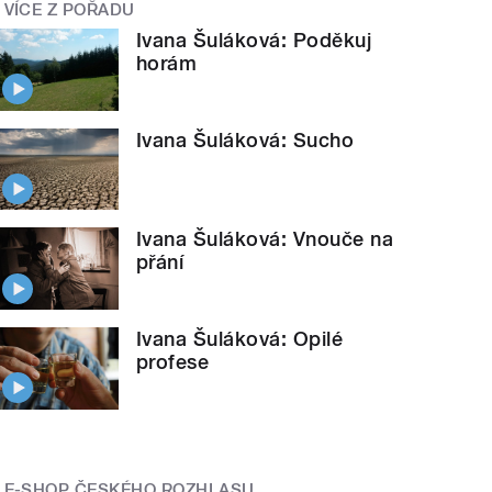
VÍCE Z POŘADU
Ivana Šuláková: Poděkuj
horám
Ivana Šuláková: Sucho
Ivana Šuláková: Vnouče na
přání
Ivana Šuláková: Opilé
profese
E-SHOP ČESKÉHO ROZHLASU