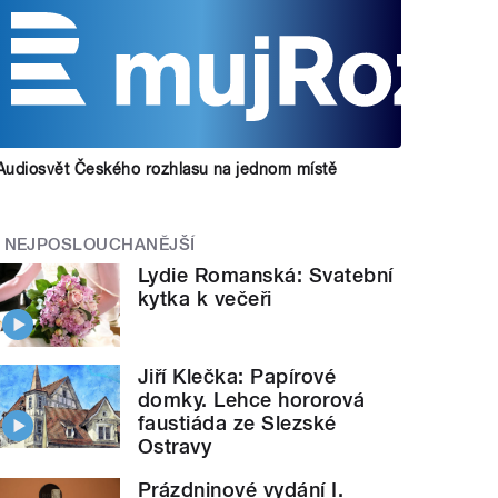
Audiosvět Českého rozhlasu na jednom místě
NEJPOSLOUCHANĚJŠÍ
Lydie Romanská: Svatební
kytka k večeři
Jiří Klečka: Papírové
domky. Lehce hororová
faustiáda ze Slezské
Ostravy
Prázdninové vydání I.