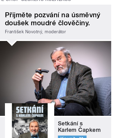
Přijměte pozvání na úsměvný
doušek moudré člověčiny.
František Novotný, moderátor
Setkání s
Karlem Čapkem