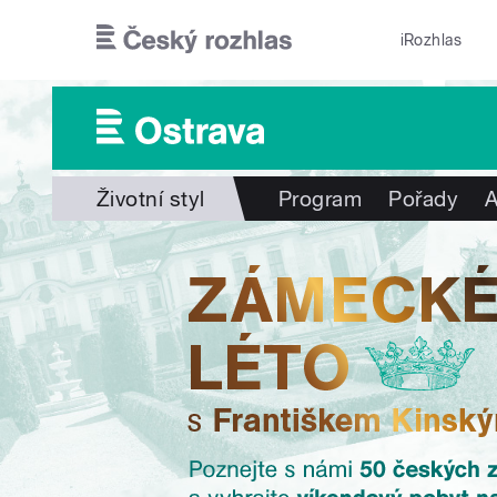
Přejít k hlavnímu obsahu
iRozhlas
Životní styl
Program
Pořady
A