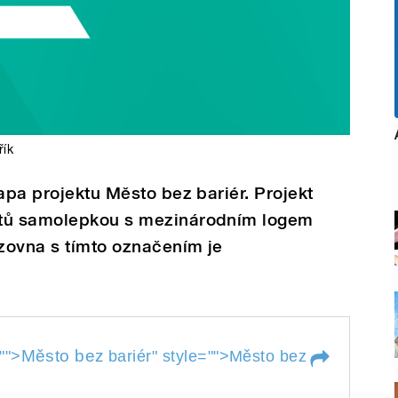
řík
apa projektu Město bez bariér. Projekt
ktů samolepkou s mezinárodním logem
zovna s tímto označením je
Město bez
"">
bariér
" style="">
Město bez
bariér