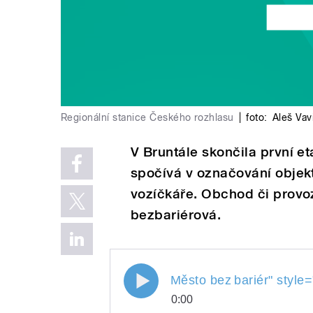
Regionální stanice Českého rozhlasu
|
foto:
Aleš Vav
V Bruntále skončila první et
spočívá v označování obje
vozíčkáře. Obchod či provo
bezbariérová.
Město bez
bariér
" style=
0:00