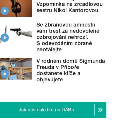
Vzpomínka na zrcadlovou
sestru Nikol Kantorovou
Se zbraňovou amnestií
vám trest za nedovolené
ozbrojování nehrozí.
S odevzdáním zbraně
neotálejte
V rodném domě Sigmunda
Freuda v Příboře
dostanete klíče a
objevujete
Jak nás naladíte na DABu