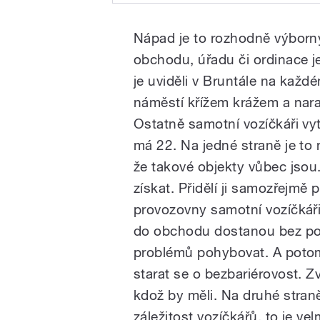
Město bez
Play
bariér
Nápad je to rozhodně výborn
obchodu, úřadu či ordinace je
je uviděli v Bruntále na každ
náměstí křížem krážem a nara
Ostatně samotní vozíčkáři vy
má 22. Na jedné straně je to 
/
že takové objekty vůbec jsou
získat. Přidělí ji samozřejmě
provozovny samotní vozíčkáři
do obchodu dostanou bez po
problémů pohybovat. A potom
starat se o bezbariérovost. Zvl
kdož by měli. Na druhé stran
pause
záležitost vozíčkářů, to je ve