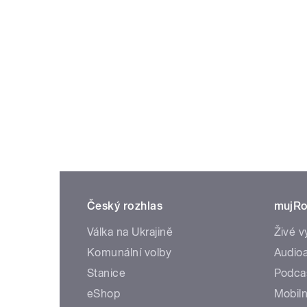
Český rozhlas
mujRo
Válka na Ukrajině
Živé v
Komunální volby
Audioa
Stanice
Podca
eShop
Mobiln