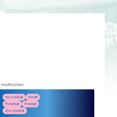
mujRozhlas
Hry a četby
Krimi
Pohádky
Pořady
Živé vysílání