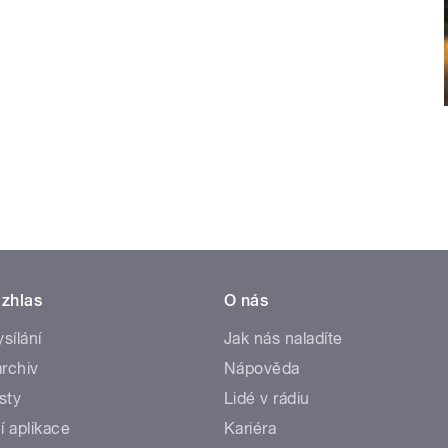
zhlas
O nás
ysílání
Jak nás naladíte
rchiv
Nápověda
sty
Lidé v rádiu
í aplikace
Kariéra