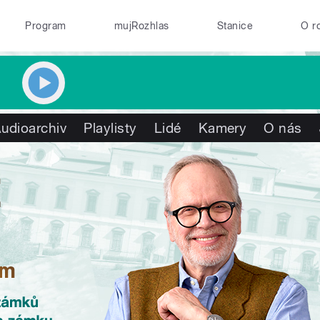
Program
mujRozhlas
Stanice
O r
udioarchiv
Playlisty
Lidé
Kamery
O nás