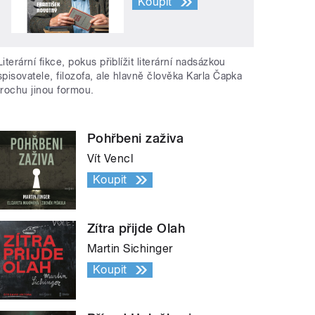
Koupit
Literární fikce, pokus přiblížit literární nadsázkou
spisovatele, filozofa, ale hlavně člověka Karla Čapka
trochu jinou formou.
Pohřbeni zaživa
Vít Vencl
Koupit
Zítra přijde Olah
Martin Sichinger
Koupit