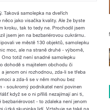
ý. Taková samolepka na dveřích
 něco jako visačka kvality. Ale že byste
ém kroku, tak to tedy ne. Prochodil jsem
zil jsem jen na bezbariérovou cukrárnu.
tipovali ve městě 130 objektů, samolepku
nic moc, ale na straně druhé - výborně,
. Ono totiž není snadné samolepku
 po dohodě s majitelem obchodu či
 a jenom oni rozhodnou, zda-li se třeba
moci a zda-li se v něm mohou bez
 - soukromý podnikatel není povinen
ášť když se o ni příliš nezajímají ani ti,
ě bezbariérovost - to zdaleka není jenom
lmi úzká skupinka lidí. Vztahuje se také na