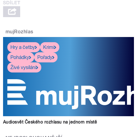
mujRozhlas
Hry a četby
Krimi
Pohádky
Pořady
Živé vysílání
Audiosvět Českého rozhlasu na jednom místě