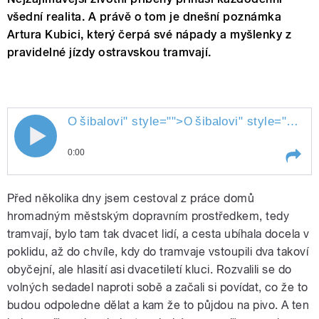
všední realita. A právě o tom je dnešní poznámka
Artura Kubici, který čerpá své nápady a myšlenky z
pravidelné jízdy ostravskou tramvají.
O
šibalovi
" style="">
šibalovi
" style="">
O
š
O
0:00
Play /
šibalovi
O
Před několika dny jsem cestoval z práce domů
hromadným městským dopravním prostředkem, tedy
tramvají, bylo tam tak dvacet lidí, a cesta ubíhala docela v
poklidu, až do chvíle, kdy do tramvaje vstoupili dva takoví
obyčejní, ale hlasití asi dvacetiletí kluci. Rozvalili se do
volných sedadel naproti sobě a začali si povídat, co že to
budou odpoledne dělat a kam že to půjdou na pivo. A ten