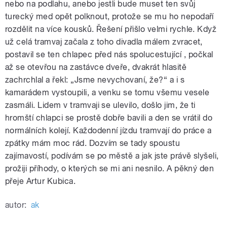
nebo na podlahu, anebo jestli bude muset ten svůj
turecký med opět polknout, protože se mu ho nepodaří
rozdělit na více kousků. Řešení přišlo velmi rychle. Když
už celá tramvaj začala z toho divadla málem zvracet,
postavil se ten chlapec před nás spolucestující , počkal
až se otevřou na zastávce dveře, dvakrát hlasitě
zachrchlal a řekl: „Jsme nevychovaní, že?“ a i s
kamarádem vystoupili, a venku se tomu všemu vesele
zasmáli. Lidem v tramvaji se ulevilo, došlo jim, že ti
hromští chlapci se prostě dobře bavili a den se vrátil do
normálních kolejí. Každodenní jízdu tramvají do práce a
zpátky mám moc rád. Dozvím se tady spoustu
zajímavostí, podívám se po městě a jak jste právě slyšeli,
prožiji příhody, o kterých se mi ani nesnilo. A pěkný den
přeje Artur Kubica.
autor:
ak