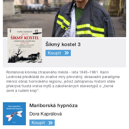
Šikmý kostel 3
Koupit
Románová kronika ztraceného města - léta 1945–1961. Karin
Lednická předkládá do značné míry převratný, dosavadní paradigma
měnící obraz hornického regionu, jehož zahlazenou historii stále
překrývá tlustá vrstva mýtů a zakořeněných stereotypů o „černé
zemi a rudém kraji“.
Mariborská hypnóza
Dora Kaprálová
Koupit