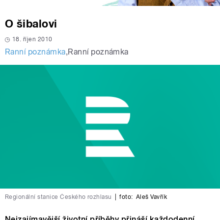
O šibalovi
18. říjen 2010
Ranní poznámka
,
Ranní poznámka
Regionální stanice Českého rozhlasu
|
foto:
Aleš Vavřík
Nejzajímavější životní příběhy přináší každodenní