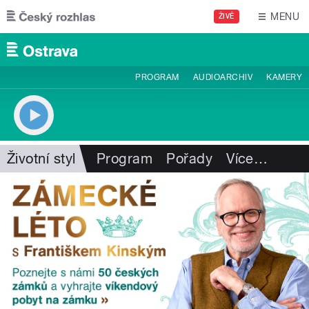
Přejít k hlavnímu obsahu
MENU
ŽIVĚ
PROGRAM
AUDIOARCHIV
KAMERY
Životní styl
Program
Pořady
Více
…