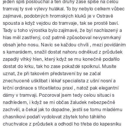
jeden spíš poslouchal a ten druhý zase spíše na celou
pause
tramvaj ty své výlevy hulákal. To by nebylo celkem vůbec
zajímavé, podobných hromských kluků je v Ostravě
spousta a když vejdou do tramvaje, tak se prostě baví.
Tady u toho výrostka bylo zajímavé, že byl nachlazený a
hlas měl zastřený, což patrně způsoboval nevysmrkaný
obsah jeho nosu. Navíc se každou chvíli , mezi povídáním
s kamarádem, snažil dostat nahoru odněkud z průdušek
zapadlý vlhký hlen, který když se mu konečně podařilo
dostat do krku, tak ho zase pokaždé spolknul. Musíte
uznat, že při takovém představení by se začal
znechuceně ušklíbat i lékař specialista z ušní nosní a
krční ordinace s třicetiletou praxí , natož pak elegantní
dámy v tramvaji. Pozoroval jsem tedy celou situaci s
nadhledem, i když se mi občas žaludek nebezpečně
zachvěl, a čekal jak to dopadne, jestli se tomu mladému
chasníkovi podaří vydolovat zbytek toho táhlého
chuchvalce z průdušek a odhodí ho třeba do kapesníku