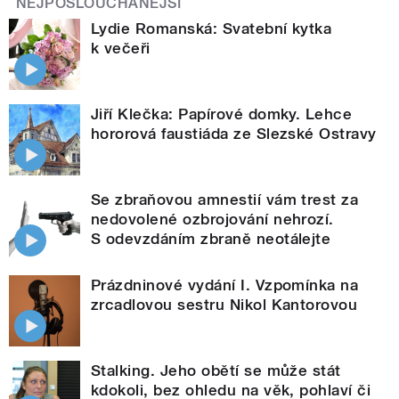
NEJPOSLOUCHANĚJŠÍ
Lydie Romanská: Svatební kytka
k večeři
Jiří Klečka: Papírové domky. Lehce
hororová faustiáda ze Slezské Ostravy
Se zbraňovou amnestií vám trest za
nedovolené ozbrojování nehrozí.
S odevzdáním zbraně neotálejte
Prázdninové vydání I. Vzpomínka na
zrcadlovou sestru Nikol Kantorovou
Stalking. Jeho obětí se může stát
kdokoli, bez ohledu na věk, pohlaví či