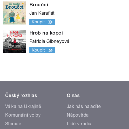
Broučci
Jan Karafiát
Koupit
Hrob na kopci
Patricia Gibneyová
Koupit
Český rozhlas
O nás
Válka na Ukrajině
Jak nás naladíte
Komunální volby
Nápověda
Stanice
Lidé v rádiu