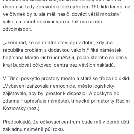
dnech se tady zdravotníci očkují kolem 150 lidí denně, už
ve čtvrtek by tu ale měli hasiči dovézt větší množství
vakcín a počet očkovaných se tak má rázem
zdvojnásobit.
„Jsem rád, že se centra otevírají i v době, kdy má
republika problém s dodávkou vakcín,“ říká náměstek
hejtmana Martin Gebauer (ANO), podle kterého se daří v
kraji budovat očkovací centra bez větších nákladů.
V Třinci poskytlo prostory město a stará se třeba i o úklid.
„Vybavení zařizovala nemocnice, město logisticky
zajišťovalo, aby byl prostor k dispozici. A poskytlo ho
zdarma,“ upřesňuje náměstek třinecké primátorky Radim
Kozlovský (nez.).
Předpokládá, že očkovací centrum bude mít v domě dětí
základnu nejméně půl roku.