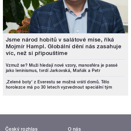
Jsme národ hobitů v salátové míse, říká
Mojmír Hampl. Globální dění nás zasahuje
víc, než si připouštíme
Vzmuž se? Muži hledají nové vzory, manosféra je passé
jako leninismus, tvrdí Jarkovská, Maňák a Petr
‚Zelené boty‘ z Everestu se možná vrátí domů. Tělo
horolezce má po 30 letech vyzvednout speciální tým
Český rozhlas
O nás