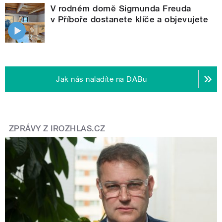
V rodném domě Sigmunda Freuda
v Příboře dostanete klíče a objevujete
Jak nás naladíte na DABu
ZPRÁVY Z IROZHLAS.CZ