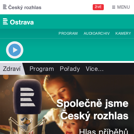
Přejít k hlavnímu obsahu
MENU
ŽIVĚ
PROGRAM
AUDIOARCHIV
KAMERY
Zdraví
Program
Pořady
Více
…