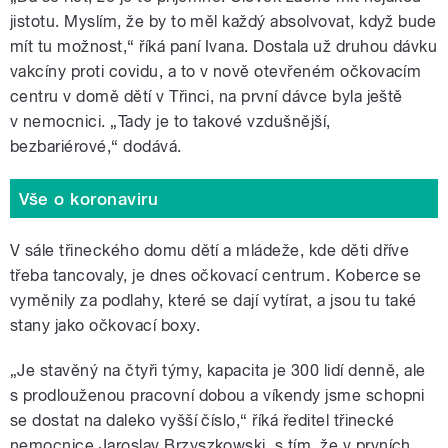
jistotu. Myslím, že by to měl každý absolvovat, když bude
mít tu možnost,“ říká paní Ivana. Dostala už druhou dávku
vakcíny proti covidu, a to v nově otevřeném očkovacím
centru v domě dětí v Třinci, na první dávce byla ještě
v nemocnici. „Tady je to takové vzdušnější,
bezbariérové,“ dodává.
Vše o koronaviru
V sále třineckého domu dětí a mládeže, kde děti dříve
třeba tancovaly, je dnes očkovací centrum. Koberce se
vyměnily za podlahy, které se dají vytírat, a jsou tu také
stany jako očkovací boxy.
„Je stavěný na čtyři týmy, kapacita je 300 lidí denně, ale
s prodlouženou pracovní dobou a víkendy jsme schopni
se dostat na daleko vyšší číslo,“ říká ředitel třinecké
nemocnice Jaroslav Brzyszkowski, s tím, že v prvních