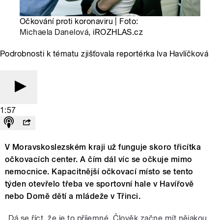
Očkování proti koronaviru | Foto:
Michaela Danelová
, iROZHLAS.cz
Podrobnosti k tématu zjišťovala reportérka Iva Havlíčková
1:57
V Moravskoslezském kraji už funguje skoro třicítka
očkovacích center. A čím dál víc se očkuje mimo
nemocnice. Kapacitnější očkovací místo se tento
týden otevřelo třeba ve sportovní hale v Havířově
nebo Domě dětí a mládeže v Třinci.
„Dá se říct, že je to příjemné. Člověk začne mít nějakou