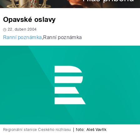
Opavské oslavy
22. duben 2004
Ranní poznámka
,
Ranní poznámka
Regionální stanice Českého rozhlasu
|
foto:
Aleš Vavřík