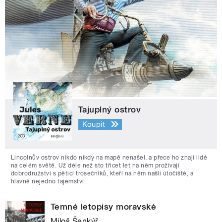
Tajuplný ostrov
Koupit
Lincolnův ostrov nikdo nikdy na mapě nenašel, a přece ho znají lidé
na celém světě. Už déle než sto třicet let na něm prožívají
dobrodružství s pěticí trosečníků, kteří na něm našli útočiště, a
hlavně nejedno tajemství.
Temné letopisy moravské
Miloš Šenkýř