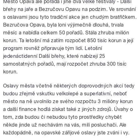
Město Opava ale pořádá i jiné dva velké festivaly - Další
břehy na jaře a Bezručovu Opavu na podzim. Ve srovnání
s oslavami jsou tyto tradiční akce jen chudým bratříčkem.
Bezručova Opava, byla loni výjimečně dlouhá, trvala
měsíc a nabídla celkem 50 pořadů. Stála zhruba milión
korun. Ta letošní má zatím rozpočet 850 tisíc korun a její
program rovněž připravuje tým lidí. Letošní
jedenáctidenní Další břehy, které nabízejí 25
samostatných pořadů, mají rozpočet zhruba 300 tisíc
korun.
Oslavy města včetně některých doprovodných akcí tedy
budou zřejmě vskutku velkolepé a superlativní, neboť
město na ně uvolnilo ze svého rozpočtu 3 milióny korun
a další finance hodlá získat také z jiných zdrojů. Úvahy o
tom, zda budou či nebudou tyto prostředky chybět
někde jinde už nechávám na vás, milí posluchači. Ale
každopádně, na opavské zářijové oslavy jste zváni i vy.