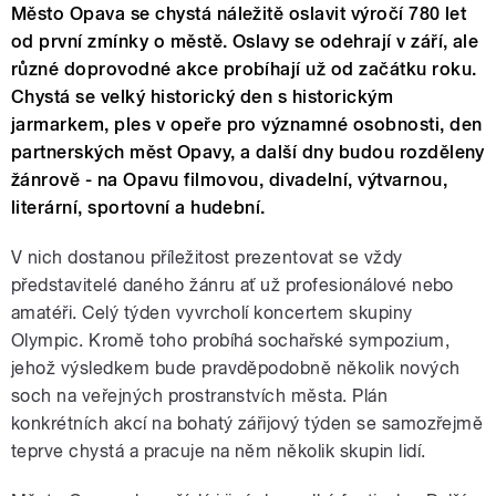
Město Opava se chystá náležitě oslavit výročí 780 let
od první zmínky o městě. Oslavy se odehrají v září, ale
různé doprovodné akce probíhají už od začátku roku.
Chystá se velký historický den s historickým
jarmarkem, ples v opeře pro významné osobnosti, den
partnerských měst Opavy, a další dny budou rozděleny
žánrově - na Opavu filmovou, divadelní, výtvarnou,
literární, sportovní a hudební.
V nich dostanou příležitost prezentovat se vždy
představitelé daného žánru ať už profesionálové nebo
amatéři. Celý týden vyvrcholí koncertem skupiny
Olympic. Kromě toho probíhá sochařské sympozium,
jehož výsledkem bude pravděpodobně několik nových
soch na veřejných prostranstvích města. Plán
konkrétních akcí na bohatý zářijový týden se samozřejmě
teprve chystá a pracuje na něm několik skupin lidí.