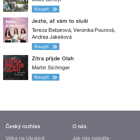
Koupit
Jezte, ať vám to sluší
Tereza Bebarová, Veronika Pourová,
Andrea Jakešová
Koupit
Zítra přijde Olah
Martin Sichinger
Koupit
Český rozhlas
O nás
Válka na Ukrajině
Jak nás naladíte