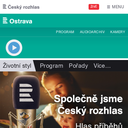
Přejít k hlavnímu obsahu
MENU
ŽIVĚ
PROGRAM
AUDIOARCHIV
KAMERY
Životní styl
Program
Pořady
Více
…