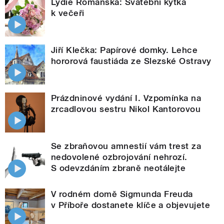
Lydie Romanská: Svatební kytka
k večeři
Jiří Klečka: Papírové domky. Lehce
hororová faustiáda ze Slezské Ostravy
Prázdninové vydání I. Vzpomínka na
zrcadlovou sestru Nikol Kantorovou
Se zbraňovou amnestií vám trest za
nedovolené ozbrojování nehrozí.
S odevzdáním zbraně neotálejte
V rodném domě Sigmunda Freuda
v Příboře dostanete klíče a objevujete