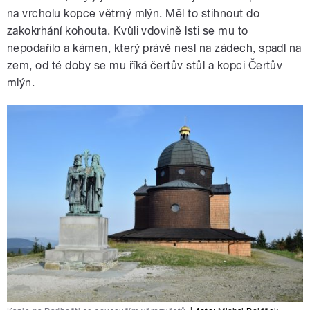
na vrcholu kopce větrný mlýn. Měl to stihnout do
zakokrhání kohouta. Kvůli vdovině lsti se mu to
nepodařilo a kámen, který právě nesl na zádech, spadl na
zem, od té doby se mu říká čertův stůl a kopci Čertův
mlýn.