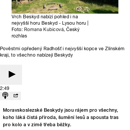
Vrch Beskyd nabízí pohled i na
nejvyšší horu Beskyd - Lysou horu |
Foto:
Romana Kubicová
, Český
rozhlas
Pověstmi opředený Radhošť i nejvyšší kopce ve Zlínském
kraji, to všechno nabízejí Beskydy
2:49
Moravskoslezské Beskydy jsou rájem pro všechny,
koho láká čistá příroda, šumění lesů a spousta tras
pro kolo a v zimě třeba běžky.