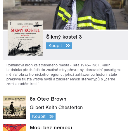
Šikmý kostel 3
Koupit
Románová kronika ztraceného města - léta 1945–1961. Karin
Lednická předkládá do značné míry převratný, dosavadní paradigma
měnící obraz hornického regionu, jehož zahlazenou historii stále
překrývá tlustá vrstva mýtů a zakořeněných stereotypů o „černé
zemi a rudém kraji“.
6x Otec Brown
Gilbert Keith Chesterton
Koupit
Moci bez nemoci