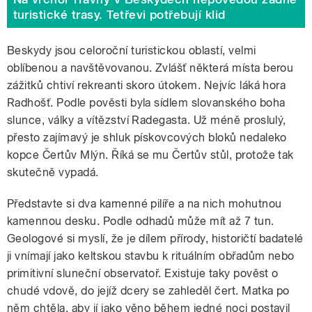
turistické trasy. Tetřevi potřebují klid
Beskydy jsou celoroční turistickou oblastí, velmi
oblíbenou a navštěvovanou. Zvlášť některá místa berou
zážitků chtiví rekreanti skoro útokem. Nejvíc láká hora
Radhošť. Podle pověsti byla sídlem slovanského boha
slunce, války a vítězství Radegasta. Už méně proslulý,
přesto zajímavý je shluk pískovcových bloků nedaleko
kopce Čertův Mlýn. Říká se mu Čertův stůl, protože tak
skutečně vypadá.
Představte si dva kamenné pilíře a na nich mohutnou
kamennou desku. Podle odhadů může mít až 7 tun.
Geologové si myslí, že je dílem přírody, historičtí badatelé
ji vnímají jako keltskou stavbu k rituálním obřadům nebo
primitivní sluneční observatoř. Existuje taky pověst o
chudé vdově, do jejíž dcery se zahleděl čert. Matka po
něm chtěla, aby jí jako věno během jedné noci postavil