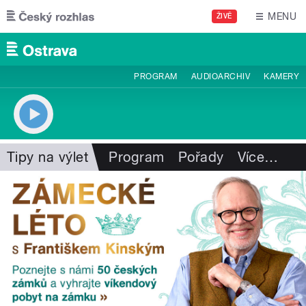
Přejít k hlavnímu obsahu
MENU
ŽIVĚ
PROGRAM
AUDIOARCHIV
KAMERY
Tipy na výlet
Program
Pořady
Více
…