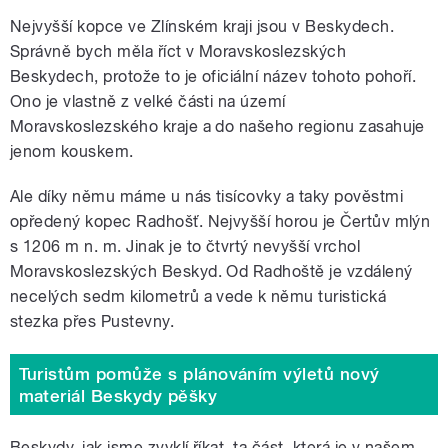
Nejvyšší kopce ve Zlínském kraji jsou v Beskydech.
Správně bych měla říct v Moravskoslezských
Beskydech, protože to je oficiální název tohoto pohoří.
Ono je vlastně z velké části na území
Moravskoslezského kraje a do našeho regionu zasahuje
jenom kouskem.
Ale díky němu máme u nás tisícovky a taky pověstmi
opředený kopec Radhošť. Nejvyšší horou je Čertův mlýn
s 1206 m n. m. Jinak je to čtvrtý nevyšší vrchol
Moravskoslezských Beskyd. Od Radhoště je vzdálený
necelých sedm kilometrů a vede k němu turistická
stezka přes Pustevny.
Turistům pomůže s plánováním výletů nový
materiál Beskydy pěšky
Beskydy, jak jsme zvyklí říkat, ta část, která je v našem