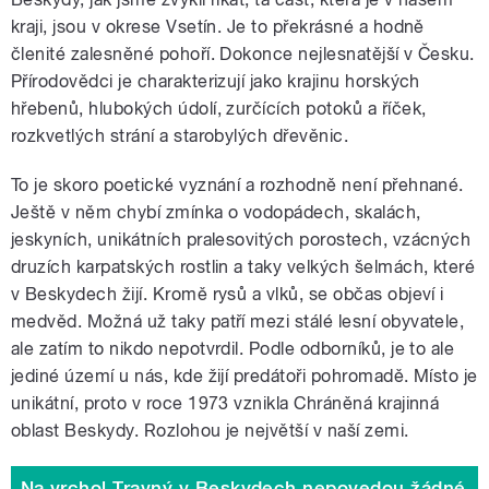
kraji, jsou v okrese Vsetín. Je to překrásné a hodně
členité zalesněné pohoří. Dokonce nejlesnatější v Česku.
Přírodovědci je charakterizují jako krajinu horských
hřebenů, hlubokých údolí, zurčících potoků a říček,
rozkvetlých strání a starobylých dřevěnic.
To je skoro poetické vyznání a rozhodně není přehnané.
Ještě v něm chybí zmínka o vodopádech, skalách,
jeskyních, unikátních pralesovitých porostech, vzácných
druzích karpatských rostlin a taky velkých šelmách, které
v Beskydech žijí. Kromě rysů a vlků, se občas objeví i
medvěd. Možná už taky patří mezi stálé lesní obyvatele,
ale zatím to nikdo nepotvrdil. Podle odborníků, je to ale
jediné území u nás, kde žijí predátoři pohromadě. Místo je
unikátní, proto v roce 1973 vznikla Chráněná krajinná
oblast Beskydy. Rozlohou je největší v naší zemi.
Na vrchol Travný v Beskydech nepovedou žádné