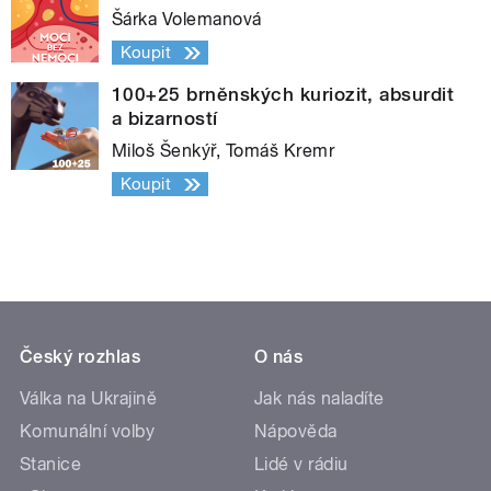
Šárka Volemanová
Koupit
100+25 brněnských kuriozit, absurdit
a bizarností
Miloš Šenkýř, Tomáš Kremr
Koupit
Český rozhlas
O nás
Válka na Ukrajině
Jak nás naladíte
Komunální volby
Nápověda
Stanice
Lidé v rádiu