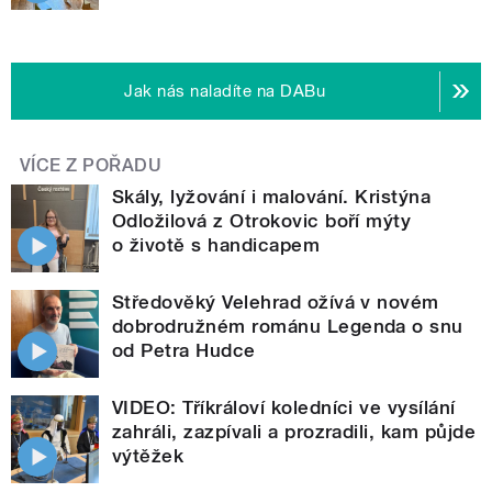
Jak nás naladíte na DABu
VÍCE Z POŘADU
Skály, lyžování i malování. Kristýna
Odložilová z Otrokovic boří mýty
o životě s handicapem
Středověký Velehrad ožívá v novém
dobrodružném románu Legenda o snu
od Petra Hudce
VIDEO: Tříkráloví koledníci ve vysílání
zahráli, zazpívali a prozradili, kam půjde
výtěžek