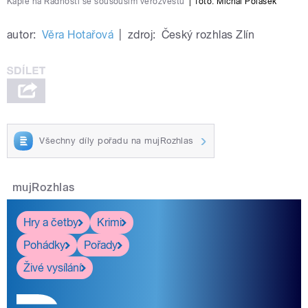
Kaple na Radhošti se sousouším věrozvěstů
|
foto:
Michal Polášek
autor:
Věra Hotařová
|
zdroj:
Český rozhlas Zlín
Všechny díly pořadu na mujRozhlas
mujRozhlas
Hry a četby
Krimi
Pohádky
Pořady
Živé vysílání