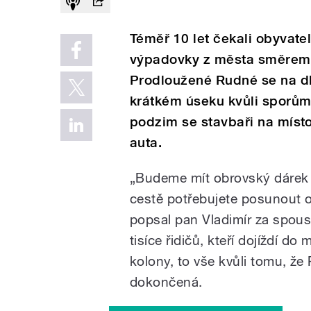
Téměř 10 let čekali obyvate
výpadovky z města směrem 
Prodloužené Rudné se na d
krátkém úseku kvůli sporům 
podzim se stavbaři na místo
auta.
„Budeme mít obrovský dárek 
cestě potřebujete posunout o
popsal pan Vladimír za spoust
tisíce řidičů, kteří dojíždí d
kolony, to vše kvůli tomu, ž
dokončená.