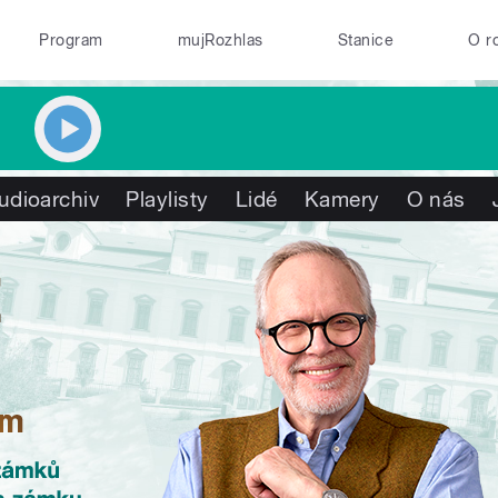
Program
mujRozhlas
Stanice
O r
udioarchiv
Playlisty
Lidé
Kamery
O nás