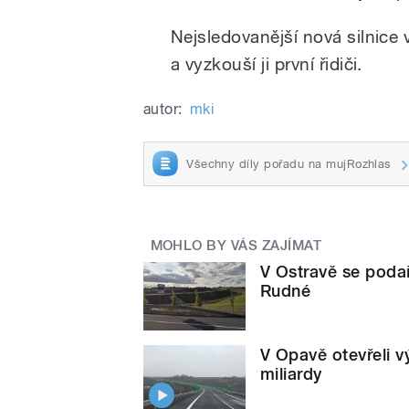
Nejsledovanější nová silnice
a vyzkouší ji první řidiči.
autor:
mki
Všechny díly pořadu na mujRozhlas
MOHLO BY VÁS ZAJÍMAT
V Ostravě se poda
Rudné
V Opavě otevřeli v
miliardy