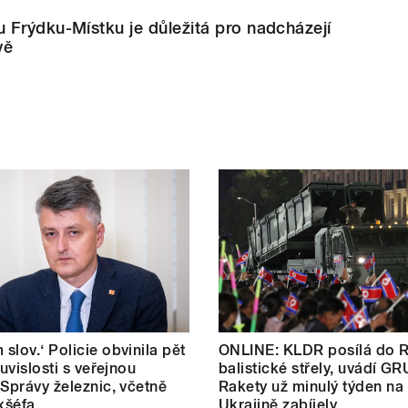
 Frýdku-Místku je důležitá pro nadcházejí
vě
slov.‘ Policie obvinila pět
ONLINE: KLDR posílá do 
ouvislosti s veřejnou
balistické střely, uvádí GR
 Správy železnic, včetně
Rakety už minulý týden na
exšéfa
Ukrajině zabíjely