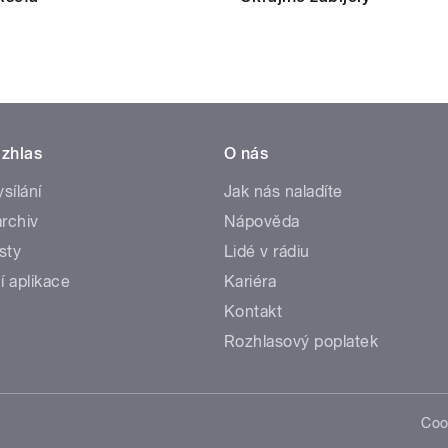
zhlas
O nás
ysílání
Jak nás naladíte
rchiv
Nápověda
sty
Lidé v rádiu
í aplikace
Kariéra
Kontakt
Rozhlasový poplatek
Coo