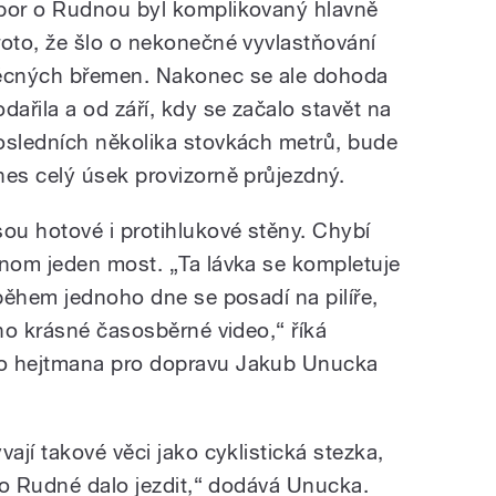
por o Rudnou byl komplikovaný hlavně
roto, že šlo o nekonečné vyvlastňování
ěcných břemen. Nakonec se ale dohoda
odařila a od září, kdy se začalo stavět na
osledních několika stovkách metrů, bude
nes celý úsek provizorně průjezdný.
sou hotové i protihlukové stěny. Chybí
enom jeden most. „Ta lávka se kompletuje
během jednoho dne se posadí na pilíře,
ho krásné časosběrné video,“ říká
o hejtmana pro dopravu Jakub Unucka
jí takové věci jako cyklistická stezka,
po Rudné dalo jezdit,“ dodává Unucka.