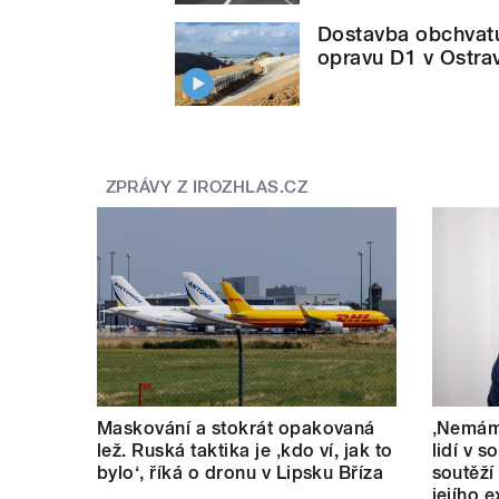
Dostavba obchvatu
opravu D1 v Ostra
ZPRÁVY Z IROZHLAS.CZ
Maskování a stokrát opakovaná
‚Nemám 
lež. Ruská taktika je ‚kdo ví, jak to
lidí v s
bylo‘, říká o dronu v Lipsku Bříza
soutěží
jejího 