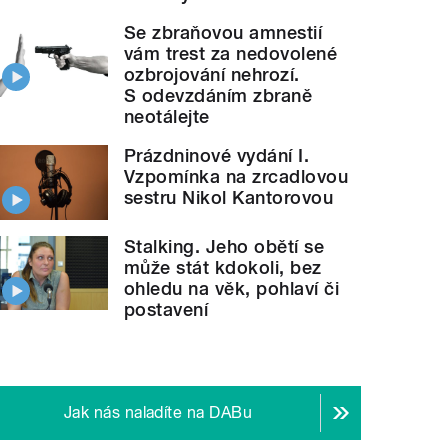
Se zbraňovou amnestií
vám trest za nedovolené
ozbrojování nehrozí.
S odevzdáním zbraně
neotálejte
Prázdninové vydání I.
Vzpomínka na zrcadlovou
sestru Nikol Kantorovou
Stalking. Jeho obětí se
může stát kdokoli, bez
ohledu na věk, pohlaví či
postavení
Jak nás naladíte na DABu