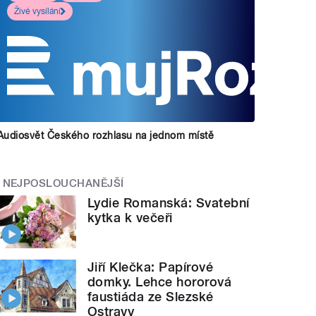
Živé vysílání
Audiosvět Českého rozhlasu na jednom místě
NEJPOSLOUCHANĚJŠÍ
Lydie Romanská: Svatební
kytka k večeři
Jiří Klečka: Papírové
domky. Lehce hororová
faustiáda ze Slezské
Ostravy