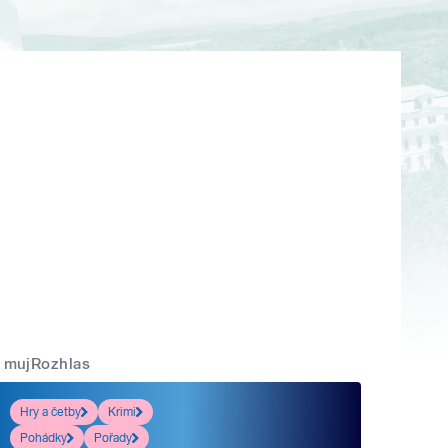
mujRozhlas
Hry a četby
Krimi
Pohádky
Pořady