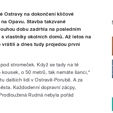
lé Ostravy na dokončení klíčové
na Opavu. Stavba takzvané
louhou dobu zadrhla na posledním
s vlastníky okolních domů. Až letos na
 vrátili a dnes tudy projedou první
pod stromeček. Když se tady na té
 kousek, o 50 metrů, tak nemáte šanci,“
u dalších lidí v Ostravě-Porubě. A za
o města. Každodenní dopravní zácpy,
e Prodloužená Rudná nebyla pořád