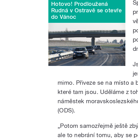
S
Hotovo! Prodloužená
Rudná v Ostravě se otevře
p
do Vánoc
v
p
p
d
J
j
mimo. Přiveze se na místo a 
které tam jsou. Uděláme z to
náměstek moravskoslezskéh
(ODS).
„Potom samozřejmě ještě zbýva
ale to nebrání tomu, aby se 