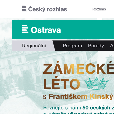
Přejít k hlavnímu obsahu
iRozhlas
Regionální
Program
Pořady
A